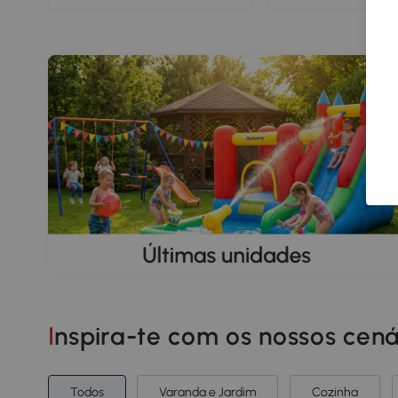
balanço 360° rotação
Brilhante
reclinável Espuma
Castanho 61 x 58 x 82-91
cm
Inspira-te com os nossos cená
Todos
Varanda e Jardim
Cozinha