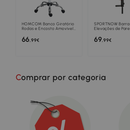
HOMCOM Banco Giratório
SPORTNOW Barra
Rodas e Encosto Amovível
Elevações de Pare
Banco de Trabalho com
com Estação
66
69
Altura Regulável 83-98 cm
Multifuncional pa
,99€
,99€
Assento Estofado em
em Casa, Suporta
Couro Sintético Preto
Vermelho
Comprar por categoria