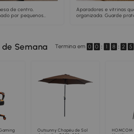
esa de centro,
Aparadores e vitrinas qu
nhado por pequenos
organizada. Guarde prat
tornam a sala num
aproveite a superfície s
candeeiros, jarras ou tab
m de Semana
Termina em
0
0
:
1
8
:
2
4
 Gaming
Outsunny Chapéu de Sol
HOMCOM C