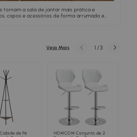
e tornam a sala de jantar mais prática e
C
os, copos e acessórios de forma arrumada e
c
uperior para dar um toque decorativo com
c
uleiros.
1
/
3
Veja Mais
abide de Pé
HOMCOM Conjunto de 2
HO