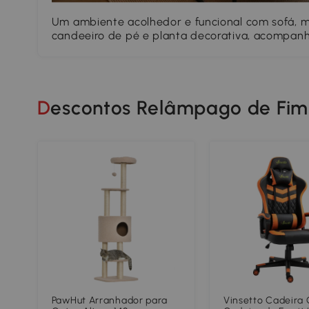
Um ambiente acolhedor e funcional com sofá, m
candeeiro de pé e planta decorativa, acompa
detalhes do dia a dia que acrescentam calor e 
espaço pensado para relaxar e desfrutar.
Descontos Relâmpago de Fi
PawHut Arranhador para
Vinsetto Cadeira