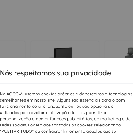
Nós respeitamos sua privacidade
Na AOSOM, usamos cookies próprios e de terceiros e tecnologias
semelhantes em nosso site. Alguns são essenciais para o bom
funcionamento do site, enquanto outros são opcionais e
o 2
HOMCOM Carro de
HOMCOM C
utilizados para avaliar a utilização do site, permitir a
ra LED a
Ferramentas 3 em 1 com
Escritório
personalização e apoiar funções publicitárias, de marketing e de
os com 2
Rodas, 5 Gavetas, Armário
Apoios de 
144
196
ira
Inferior, Painéis Perfurados
de Cabeça
redes sociais. Poderá aceitar todos os cookies selecionando
,99€
,99€
nco
e Fecho, Preto e Vermelho
do Assento
“ACEITAR TUDO” ou configurar livremente aqueles que se