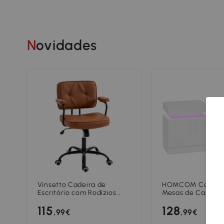
Novidades
Vinsetto Cadeira de
HOMCOM Conjunt
Escritório com Rodízios
Mesas de Cabecei
Cadeira Giratória para
16 Cores e 4 Mod
115
128
Escritório ajustável em
Gavetas em Made
,99€
,99€
altura com função de
45x35x52 cm Bra