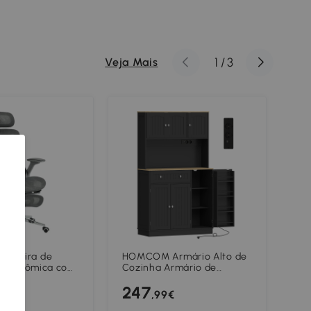
1
/
3
Veja Mais
adeira de
HOMCOM Armário Alto de
HO
 Ergonômica com
Cozinha Armário de
lav
Braço 4D, Apoio
Cozinha Estação de Carga
ban
247
7
 e Profundidade
6 Portas Plano de Trabalho
pra
,99€
 Ajustáveis
Porta-temperos 100x40x173
efe