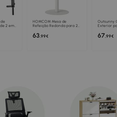
 de
HOMCOM Mesa de
Outsunny 
de 2 em 1
Refeição Redonda para 2
Exterior p
Pessoas Mesa de Cozinha
300x200x
63
67
ra Treino
de Aço para Interior e
Ângulo Aju
,99€
,99€
 200 kg,
Exterior Ø60x72 cm
de Alumíni
Branco
Proteção 