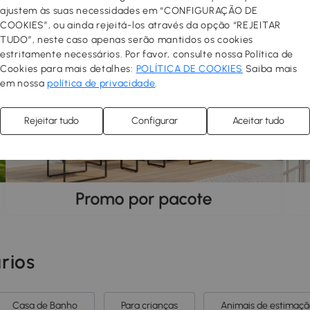
Malha Cin
ajustem às suas necessidades em “CONFIGURAÇÃO DE
COOKIES”, ou ainda rejeitá-los através da opção “REJEITAR
TUDO”, neste caso apenas serão mantidos os cookies
estritamente necessários. Por favor, consulte nossa Política de
Cookies para mais detalhes:
POLÍTICA DE COOKIES
Saiba mais
em nossa
política de privacidade
.
Rejeitar tudo
Configurar
Aceitar tudo
rios
Casa de Banho
Para crianças
Animais de estimaç