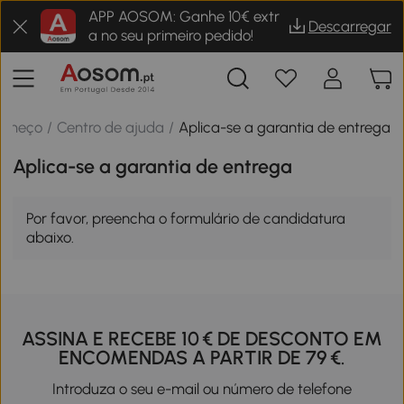
APP AOSOM: Ganhe 10€ extr
Descarregar
a no seu primeiro pedido!
omeço
/
Centro de ajuda
/
Aplica-se a garantia de entrega
Aplica-se a garantia de entrega
Por favor, preencha o formulário de candidatura
abaixo.
ASSINA E RECEBE 10 € DE DESCONTO EM
ENCOMENDAS A PARTIR DE 79 €.
Introduza o seu e-mail ou número de telefone