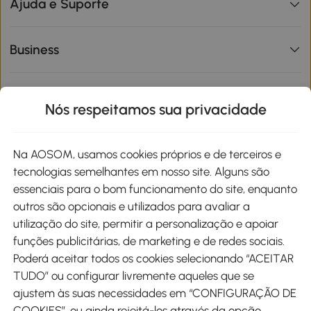
Ajuda e Suporte
Business
Informações de interesse
Nós respeitamos sua privacidade
Site
Na AOSOM, usamos cookies próprios e de terceiros e
tecnologias semelhantes em nosso site. Alguns são
Métodos de pagamento
essenciais para o bom funcionamento do site, enquanto
outros são opcionais e utilizados para avaliar a
utilização do site, permitir a personalização e apoiar
funções publicitárias, de marketing e de redes sociais.
Poderá aceitar todos os cookies selecionando “ACEITAR
Envio
TUDO” ou configurar livremente aqueles que se
ajustem às suas necessidades em “CONFIGURAÇÃO DE
COOKIES”, ou ainda rejeitá-los através da opção