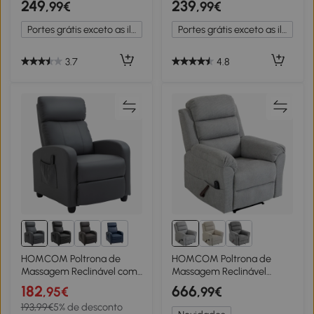
249
239
,99€
,99€
Reclinável USB e Função de
Reclinável Função de
Memória 82x99x106 cm
Memória 82x99x106 cm
Portes grátis exceto as ilhas
Portes grátis exceto as ilhas
Bege
Cinzento
3.7
4.8
2+
HOMCOM Poltrona de
HOMCOM Poltrona de
Massagem Reclinável com
Massagem Reclinável
2 Zonas de Massagem 8
Manual 135° Aquecedora,
182
666
,95€
,99€
Programas e 5 Níveis de
Encosto de Cabeça
193,99€
5% de desconto
Intensidade 68x88x98 cm
Regulável, Chenille, Cinza