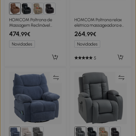
1+
HOMCOM Poltrona de
HOMCOM Poltrona relax
Massagem Reclinável
elétrica massageadora e
Manual 150° Aquecida
aquecida, poltrona
474
264
,99€
,99€
Controle Remoto Porta-
reclinável em veludo
copos Pele PU Castanho
cotelê, motor ultra-
Novidades
Novidades
Claro
silencioso, marrom
5