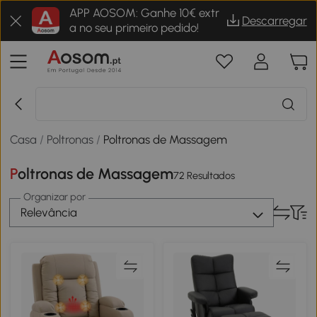
APP AOSOM: Ganhe 10€ extr
Descarregar
a no seu primeiro pedido!
Casa
/
Poltronas
/
Poltronas de Massagem
Poltronas de Massagem
72 Resultados
Organizar por
Relevância