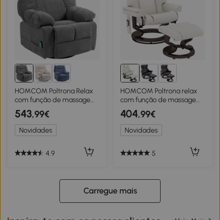
HOMCOM Poltrona Relax
HOMCOM Poltrona relax
com função de massagem,
com função de massagem
função reclinável, poltrona
e apoio para os pés,
543
404
,99€
,99€
de massagem giratória, 4
Poltrona reclinável, Couro
bolsos laterais e controle
sintético, 79 x 82 x 101 cm,
Novidades
Novidades
remoto, Cinza escuro
Creme branco
4.9
5
Carregue mais