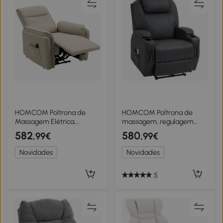
HOMCOM Poltrona de
HOMCOM Poltrona de
Massagem Elétrica,
massagem, regulagem
Revestimento em Couro
elétrica, 8 pontos de
582
580
,99€
,99€
Sintético, Apoio para Pés,
vibração, porta-copos,
Bolso Lateral, Bege
couro sintético, Cinza
Novidades
Novidades
escuro
5