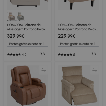
HOMCOM Poltrona de
HOMCOM Poltrona de
Massagem Poltrona Relax
Massagem Poltrona Relax
Elétrica com 4 Modos de
Reclinável com Controlo
329
229
,99€
,99€
Vibração Reclinação 145°
Remoto 2 Áreas de
Estofada em Microfibra
Massagem Bolso Lateral
Portes grátis exceto as ilhas
Portes grátis exceto as ilhas
Controlo Remoto Mesa 2
78x83x101 cm Bege
Bolsos Laterais e Suporte
para Copos 77x93x105cm
4.9
5
Bege