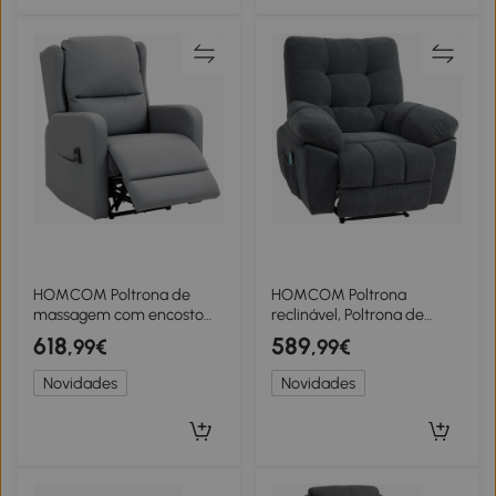
HOMCOM Poltrona de
HOMCOM Poltrona
massagem com encosto
reclinável, Poltrona de
reclinável, couro sintético,
massagem estofada com 8
618
589
,99€
,99€
ajustável eletricamente,
pontos de vibração, apoio
apoio para pés, bolso
de pés ajustável, bolso
Novidades
Novidades
lateral, estrutura de aço,
lateral, poltrona reclinável,
cinza
Cinza