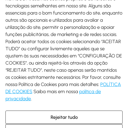
tecnologias semelhantes em nosso site. Alguns são
Métodos de pagamento
essenciais para o bom funcionamento do site, enquanto
outros são opcionais e utilizados para avaliar a
utilização do site, permitir a personalização e apoiar
funções publicitárias, de marketing e de redes sociais.
Poderá aceitar todos os cookies selecionando “ACEITAR
Envio
TUDO” ou configurar livremente aqueles que se
ajustem às suas necessidades em “CONFIGURAÇÃO DE
COOKIES”, ou ainda rejeitá-los através da opção
“REJEITAR TUDO”, neste caso apenas serão mantidos
os cookies estritamente necessários. Por favor, consulte
Descarregar Aosom App
nossa Política de Cookies para mais detalhes:
POLÍTICA
DE COOKIES
Saiba mais em nossa
política de
Google Play
privacidade
.
Rejeitar tudo
+34 931 294 512 (Seg-Sex das 7:30 às 16:30h)
info@aosom.pt