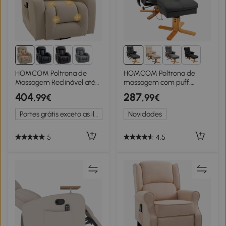
1+
1+
HOMCOM Poltrona de
HOMCOM Poltrona de
Massagem Reclinável até
massagem com puff,
145° com 8 Pontos de
Poltrona relax reclinável
404
287
,99€
,99€
Massagem por Vibração
145° com função de
Função de Aquecimento
massagem, Espaço de
Portes grátis exceto as ilhas
Novidades
82x99x103 cm Creme
arrumação, Couro sintético,
80 x 86 x 99 cm, Preto
5
4.5