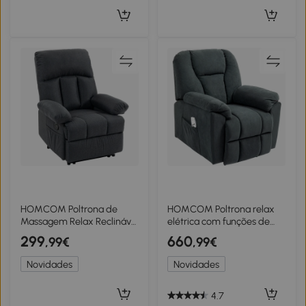
HOMCOM Poltrona de
HOMCOM Poltrona relax
Massagem Relax Reclinável
elétrica com funções de
com 8 Pontos de
massagem e aquecimento,
299
660
,99€
,99€
Massagem e Função Calor
poltrona estofada com
85x93x103 cm Cinzento
porta USB, bolsos laterais,
Novidades
Novidades
cinza
4.7