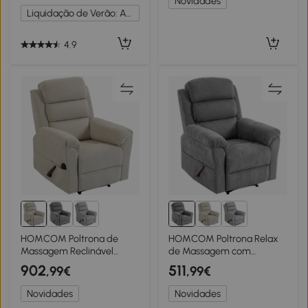
Novidades
Cinzento
Claro
Liquidação de Verão: Até -20%
4.9
HOMCOM Poltrona de
HOMCOM Poltrona Relax
Massagem Reclinável
de Massagem com
Manual 135° Aquecedora
Aquecimento Encosto de
902
511
,99€
,99€
Encosto de Cabeça
Cabeça Ajustável e Função
Ajustável 3 Níveis Chenille
Abraçador de Parede
Novidades
Novidades
Creme
Cinza