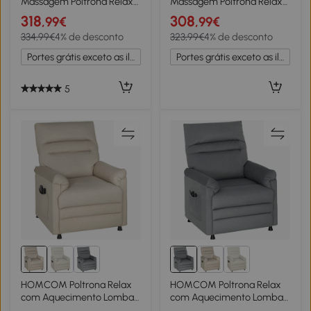
Massagem Poltrona Relax
Massagem Poltrona Relax
Reclinável com 8 Pontos de
Elétrica com 4 Modos de
318
308
,99€
,99€
Massagem Controlo
Vibração Reclinação 145°
334,99€
4% de desconto
323,99€
4% de desconto
Remoto Estofada em PU
Mesa 2 Bolsos Laterais
94x99x99 cm Creme
77x93x105 cm Cinza
Portes grátis exceto as ilhas
Portes grátis exceto as ilhas
5
HOMCOM Poltrona Relax
HOMCOM Poltrona Relax
com Aquecimento Lombar
com Aquecimento Lombar
e Massagem por Vibração
e Massagem por Vibração