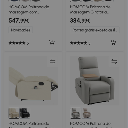
1+
HOMCOM Poltrona de
HOMCOM Poltrona de
massagem com
Massagem Giratória
aquecimento & função
Poltrona Relax Reclinável
547
384
,99€
,99€
reclinável, giratória, até 150
com 8 Pontos de
kg, estrutura metálica,
Massagem Função de
Novidades
Portes grátis exceto as ilhas
98x90x98cm, Azul
Aquecimento 82x99x103
cm Cinzento
5
5
HOMCOM Poltrona de
HOMCOM Poltrona de