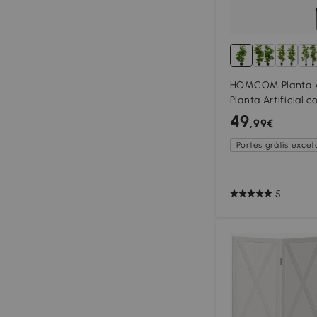
HOMCOM Planta Art
Planta Artificial 
Vaso Planta Artifi
49
,99€
Interior e Exterio
Portes grátis exceto
5