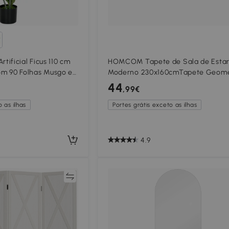
ificial Ficus 110 cm
HOMCOM Tapete de Sala de Esta
com 90 Folhas Musgo e
Moderno 230x160cmTapete Geomé
cial Decorativa para
com Base Antiderrapante para
44
,99€
r Verde
Dormitório Escritório Estúdio Multi
 as ilhas
Portes grátis exceto as ilhas
4.9
Comparar
Compar