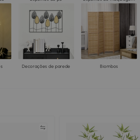
os
Decorações de parede
Biombos
Comparar
Compar
rda