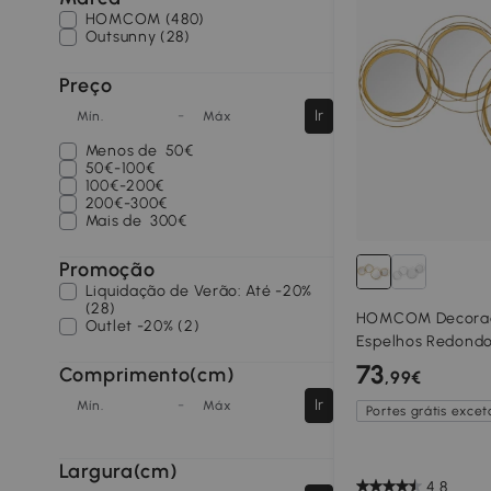
HOMCOM (480)
Casa de banho
Outsunny (28)
Móveis de armazenamento
Preço
Poltronas
-
Ir
Mín.
Máx
Menos de
50€
50€-100€
100€-200€
200€-300€
Mais de
300€
Promoção
Liquidação de Verão: Até -20%
(28)
HOMCOM Decoraçã
Outlet -20% (2)
Espelhos Redondo
Parede Decoração
73
Comprimento(cm)
,99€
Dourado
-
Ir
Mín.
Máx
Portes grátis exceto
Largura(cm)
4.8