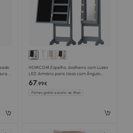
eado
HOMCOM Espelho Joalheiro com Luzes
ura, 3
LED Armário para Joias com Ângulo
vel,
Ajustável Prateleiras Ranuras para Anéis
67
,99€
36x30x136 cm Cinzento
Portes grátis exceto as ilhas