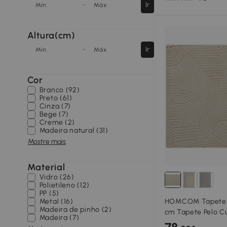
-
Ir
Mín.
Máx
Altura(cm)
-
Ir
Mín.
Máx
Cor
Branco (92)
Preto (61)
Cinza (7)
Bege (7)
Creme (2)
Madeira natural (31)
Mostre mais
Material
Vidro (26)
Polietileno (12)
PP (5)
Metal (16)
HOMCOM Tapete S
Madeira de pinho (2)
cm Tapete Pelo Cu
Madeira (7)
Base Antiderrapa