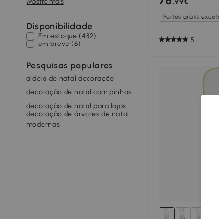
78
,99€
Mostre mais
Creme
Portes grátis exceto
Disponibilidade
Em estoque (482)
5
em breve (6)
Pesquisas populares
aldeia de natal decoração
decoração de natal com pinhas
decoração de natal para lojas
decoração de árvores de natal
modernas
2+