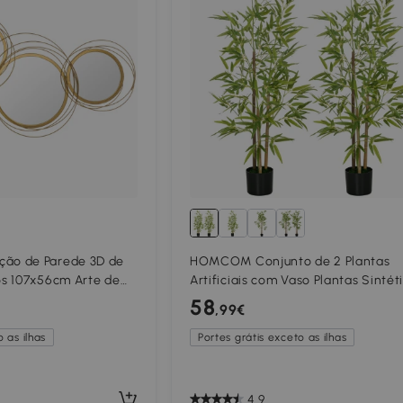
o de Parede 3D de
HOMCOM Conjunto de 2 Plantas
s 107x56cm Arte de
Artificiais com Vaso Plantas Sintét
 de Parede Metálica
de Bambu com 498 Folhas para
58
,99€
Decoração Ø15x120 cm Verde
 as ilhas
Portes grátis exceto as ilhas
4.9