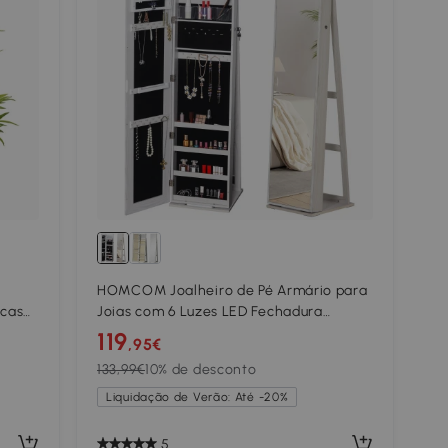
HOMCOM Joalheiro de Pé Armário para
icas
Joias com 6 Luzes LED Fechadura
Organizador de Joias com Prateleiras
119
,95€
Suportes para Anéis 38x38x157cm
133,99€
10% de desconto
Branco
Liquidação de Verão: Até -20%
5