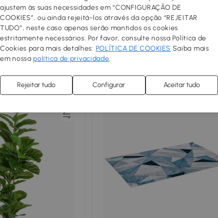
ajustem às suas necessidades em “CONFIGURAÇÃO DE
de Pé Espelho de
HOMCOM Espelho de Pé Espelho 
COOKIES”, ou ainda rejeitá-los através da opção “REJEITAR
170 cm com Estrutura
Corpo Inteiro 60x165 cm com Estru
TUDO”, neste caso apenas serão mantidos os cookies
io e Suporte para Sala
de Liga de Alumínio e Suporte par
estritamente necessários. Por favor, consulte nossa Política de
87
,99€
Quarto Dourado
Cookies para mais detalhes:
POLÍTICA DE COOKIES
Saiba mais
em nossa
política de privacidade
.
 as ilhas
Portes grátis exceto as ilhas
3.5
Rejeitar tudo
Configurar
Aceitar tudo
Comparar
Compar