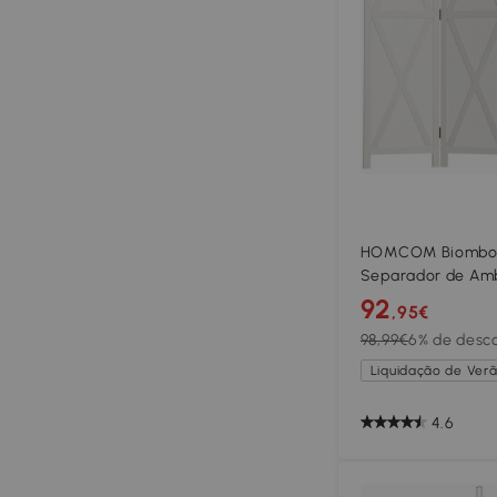
HOMCOM Biombo d
Separador de Amb
182x170cm Divisór
92
,95€
Madeira Decoraçã
98,99€
6% de desc
Dormitório Sala d
Liquidação de Verã
4.6