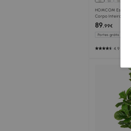
HOMCOM Espelho 
Corpo Inteiro 50x
de Liga de Alumín
89
,99€
Quarto Dourado
Portes grátis exceto
4.9