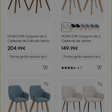
HOMCOM Conjunto de 2
HOMCOM Conjunto de 2
Cadeiras de Sala de Jantar
Cadeiras de Jantar
Cadeiras de Cozinha
Modernas Estofadas em
204
149
,99€
,99€
Estofadas com Encosto
Veludo com Pernas de
Curvo e Pés em Madeira
Madeira 54x57x80 cm
Portes grátis exceto as ilhas
Portes grátis exceto as ilhas
Maciça Bege
Creme
4.7