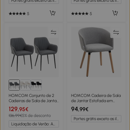
Portes grátis exceto as ilhas
Portes grátis exceto as ilhas
cm Preto
54x57x80 cm Marrom
5
5
HOMCOM Conjunto de 2
HOMCOM Cadeira de Sala
Cadeiras de Sala de Jantar
de Jantar Estofada em
Estofadas em Linho com
Linho Sintético com Apoio
129
94
,95€
,99€
Encosto e Pés de Metal
para os Braços e Pés de
136,99€
5% de desconto
59,5x56,5x81 cm Cinza
Madeira 57x56x72cm
Portes grátis exceto as ilhas
Cinza
Liquidação de Verão: Até -20%