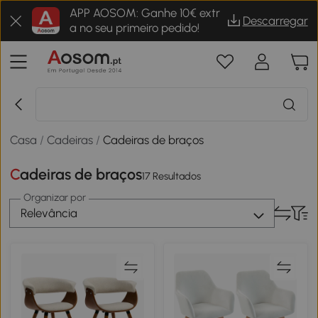
APP AOSOM: Ganhe 10€ extr
Descarregar
a no seu primeiro pedido!
Casa
/
Cadeiras
/
Cadeiras de braços
Cadeiras de braços
17 Resultados
Organizar por
Relevância