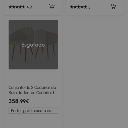
4.9
5
Esgotado
Conjunto de 2 Cadeiras de
Sala de Jantar, Cadeira de
Maquilhagem com Design
358
,99€
em Forma de Leque, 48 x
44,5 x 82 cm, Branco
Portes grátis exceto as ilhas