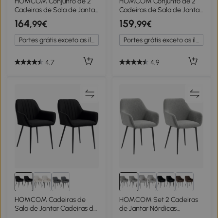
HOMCOM Conjunto de 2
HOMCOM Conjunto de 2
Cadeiras de Sala de Jantar
Cadeiras de Sala de Jantar
Estofadas em Veludo com
Cozinha Escandinavo Pés
164
159
,99€
,99€
Encosto Médio e Pés de
de Madeira Assento
Madeira de Borracha
Encosto Braços
Portes grátis exceto as ilhas
Portes grátis exceto as ilhas
54x57x80cm Preto
Ergonómicos Linho Beg
4.7
4.9
HOMCOM Cadeiras de
HOMCOM Set 2 Cadeiras
Sala de Jantar Cadeiras de
de Jantar Nórdicas
Visitante Design
Estofadas com Braços