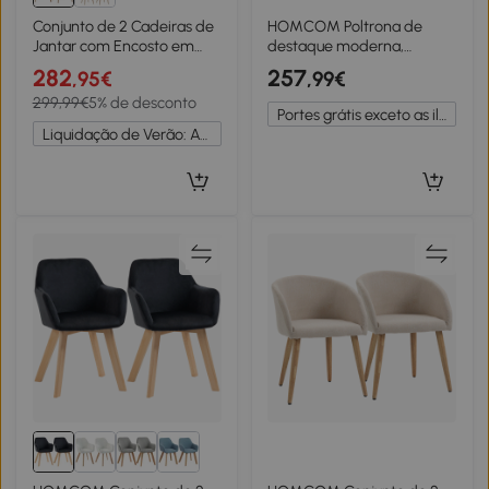
Conjunto de 2 Cadeiras de
HOMCOM Poltrona de
Jantar com Encosto em
destaque moderna,
Rattan, Almofada de
estofada, com pernas de
282
257
,95€
,99€
Assento em Couro
metal, visual linho, Cinza
299,99€
5% de desconto
Sintético, 51x54x79 cm,
claro
Portes grátis exceto as ilhas
Bege
Liquidação de Verão: Até -20%