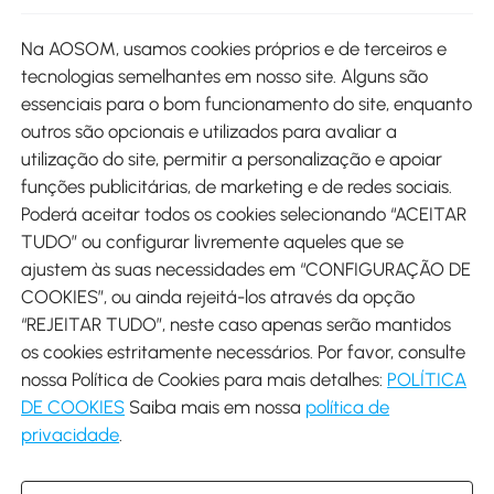
Site
Na AOSOM, usamos cookies próprios e de terceiros e
tecnologias semelhantes em nosso site. Alguns são
Métodos de pagamento
essenciais para o bom funcionamento do site, enquanto
outros são opcionais e utilizados para avaliar a
utilização do site, permitir a personalização e apoiar
funções publicitárias, de marketing e de redes sociais.
Poderá aceitar todos os cookies selecionando “ACEITAR
Envio
TUDO” ou configurar livremente aqueles que se
ajustem às suas necessidades em “CONFIGURAÇÃO DE
COOKIES”, ou ainda rejeitá-los através da opção
“REJEITAR TUDO”, neste caso apenas serão mantidos
os cookies estritamente necessários. Por favor, consulte
Descarregar Aosom App
nossa Política de Cookies para mais detalhes:
POLÍTICA
DE COOKIES
Saiba mais em nossa
política de
Google Play
privacidade
.