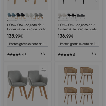
HOMCOM Conjunto de 2
HOMCOM Conjunto de 2
Cadeiras de Sala de Jantar
Cadeiras de Sala de Jantar
Modernas Estofadas em
Estofadas em Linho com
138
136
,99€
,99€
Veludo 54x57x80 cm Azul
Encosto e Pés de Metal
Claro
59,5x56,5x81 cm Bege
Portes grátis exceto as ilhas
Portes grátis exceto as ilhas
Claro
4.8
5