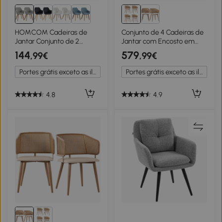
HOMCOM Cadeiras de
Conjunto de 4 Cadeiras de
Jantar Conjunto de 2
Jantar com Encosto em
Estofadas em Veludo
Vime, Almofada do
144
579
,99€
,99€
Encosto Médio Pés de
Assento em Pele Sintética,
Madeira para Sala de
51x54x79 cm, Bege
Portes grátis exceto as ilhas
Portes grátis exceto as ilhas
Jantar Cinza
4.8
4.9