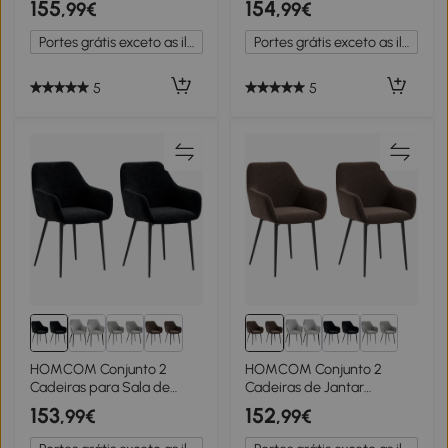
155
154
,99€
,99€
Escandinavo Conjunto de 2
Curvos em Tecido de
Cadeiras Pés em Metal
Veludo 54x57x80 cm Cinza
Portes grátis exceto as ilhas
Portes grátis exceto as ilhas
Afilados Pretos
Escuro
5
5
HOMCOM Conjunto 2
HOMCOM Conjunto 2
Cadeiras para Sala de
Cadeiras de Jantar
Jantar Modernas com
Nórdicas Estofadas com
153
152
,99€
,99€
Braços Assento Estofado e
Braços Curvos em Tecido
Pernas de Aço 54x57x80
com Efeito de Veludo