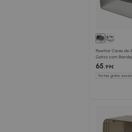
PawHut Caixa de 
Gatos com Bandej
Tampa Superior e 
65
,99€
Cinzento Escuro
Portes grátis exceto