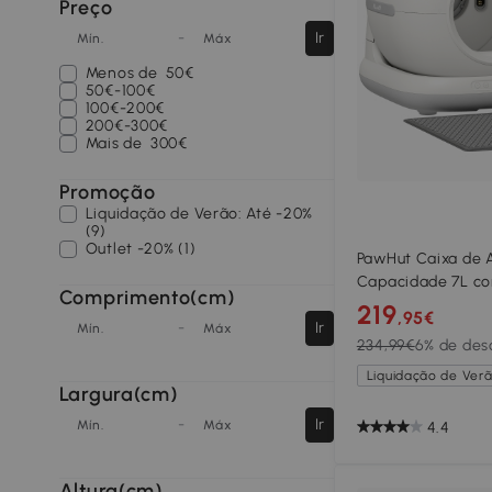
Preço
-
Ir
Mín.
Máx
Menos de
50€
50€-100€
100€-200€
200€-300€
Mais de
300€
Promoção
Liquidação de Verão: Até -20%
(9)
Outlet -20% (1)
PawHut Caixa de 
Capacidade 7L co
Comprimento(cm)
Purificação de Od
219
,95€
-
Ir
de Segurança 58,
Mín.
Máx
234,99€
6% de des
Cinzento
Liquidação de Verã
Largura(cm)
-
Ir
Mín.
Máx
4.4
Altura(cm)