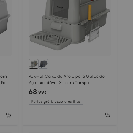
s em
PawHut Caixa de Areia para Gatos de
 Pá
Aço Inoxidável XL com Tampa
Articulada 180° Laterais Altas Pedal Pá
68
,99€
63x43x43 cm Cinza Claro
Portes grátis exceto as ilhas