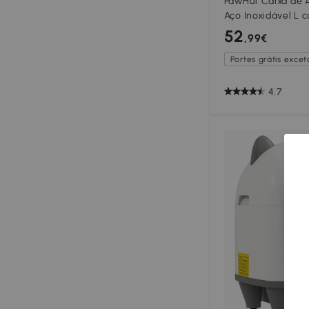
PawHut Caixa de 
Aço Inoxidável L
Pá Metálica Saco 
52
,99€
Limpar Branco
Portes grátis exceto
4.7