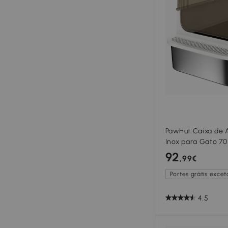
PawHut Caixa de 
Inox para Gato 7
Odor com Pá (Bra
92
,99€
Portes grátis exceto
4.5