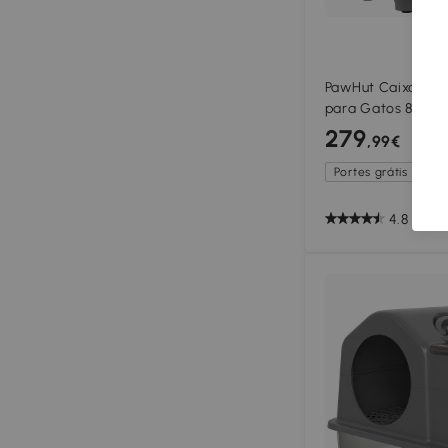
PawHut Caixa de 
para Gatos 80L c
Odores e Control
279
,99€
cm Branco
Portes grátis exceto
4.8