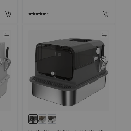
5
ar
Comparar