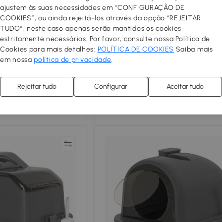
ajustem às suas necessidades em “CONFIGURAÇÃO DE
COOKIES”, ou ainda rejeitá-los através da opção “REJEITAR
TUDO”, neste caso apenas serão mantidos os cookies
estritamente necessários. Por favor, consulte nossa Política de
Areia Autolimpante
PawHut Caixa de Areia para Gatos
Cookies para mais detalhes:
POLÍTICA DE COOKIES
Saiba mais
om Eliminação de
Aço Inoxidável XL com Tampa Abat
em nossa
política de privacidade
.
o por APP 55,5x51x60
Entradas Altas Pá Antifugas
67
,99€
60,2x40,2x44,5 cm Cinza Claro
 as ilhas
Portes grátis exceto as ilhas
Rejeitar tudo
Configurar
Aceitar tudo
4.7
Comparar
Compar