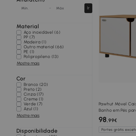
-
Ir
Mín.
Máx
Material
Aço inoxidável (6)
PP (7)
Madeira (1)
Outro material (66)
PE (1)
Polipropileno (13)
Mostre mais
Cor
Branco (20)
Preto (2)
Cinza (17)
Creme (1)
Verde (7)
Pawhut Móvel Cai
Azul (1)
Banho em Pés para
Mostre mais
Estilo Escandinav
98
,99€
e Branco
Disponibilidade
Portes grátis exceto