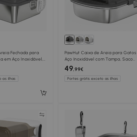
Areia Fechada para
PawHut Caixa de Areia para Gato
a em Aço Inoxidável,
Aço Inoxidável com Tampa, Saco
Entrada Frontal,
Desodorizante e Pá, Fácil de Limpa
49
,99€
52,4x41,3x39,9 cm, Cinzento Escur
 as ilhas
Portes grátis exceto as ilhas
Comparar
Compar