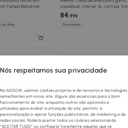
Areia para Gatos em
PawHut Caixa de areia para gatos,
 com Tampa Rebatível
inoxidável, interior XL, com pá, Ci
Desodorizante Fácil de
claro
84
,99€
 as ilhas
Novidades
Comparar
Compar
Nós respeitamos sua privacidade
Na AOSOM, usamos cookies próprios e de terceiros e tecnologias
semelhantes em nosso site. Alguns são essenciais para o bom
funcionamento do site, enquanto outros são opcionais e
utilizados para avaliar a utilização do site, permitir a
personalização e apoiar funções publicitárias, de marketing e de
redes sociais. Poderá aceitar todos os cookies selecionando
“ACEITAR TUDO” ou configurar livremente aqueles que se