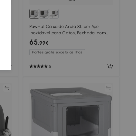
 de
PawHut Caixa de Areia XL em Aço
ível
Inoxidável para Gatos, Fechada, com
Tampa Rebatível, Bordo Alto, Pá e
65
,99€
Sistema Anti-fugas, Cinzento-claro
Portes grátis exceto as ilhas
5
ar
Comparar