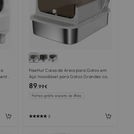
te
PawHut Caixa de Areia para Gatos em
mento
Aço Inoxidável para Gatos Grandes com
a
Tampa Basculante Laterais Altas
89
,99€
70x50x46,5 cm Cinzento
Portes grátis exceto as ilhas
5