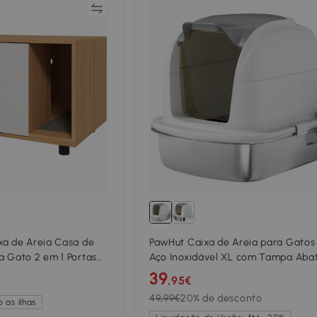
Comparar
Compar
xa de Areia Casa de
PawHut Caixa de Areia para Gato
 Gato 2 em 1 Portas
Aço Inoxidável XL com Tampa Abat
o 80x48x48 cm Natural
Laterais Altas Entrada Superior e 
39
,95€
52,4x41,3x42 cm Branco
49,99€
20% de desconto
 as ilhas