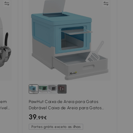
ar
Comparar
1+
s em
PawHut Caixa de Areia para Gatos
ível
Dobrável Caixa de Areia para Gatos
Pá
Fechada com Bandeja Removível e Pá
39
,99€
47,5x35,5x36,7cm Azul
Portes grátis exceto as ilhas