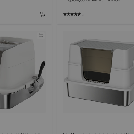
Liquidação de Verão: Até -20%
5
Comparar
Compar