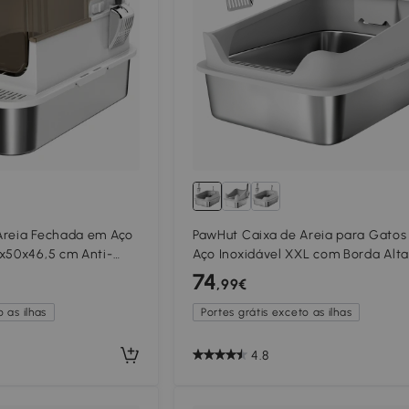
Areia Fechada em Aço
PawHut Caixa de Areia para Gato
0x50x46,5 cm Anti-
Aço Inoxidável XXL com Borda Alta
nco)
Fácil de Limpar À Prova de Fugas
74
,99€
70x50x30 cm Cinzento
 as ilhas
Portes grátis exceto as ilhas
4.8