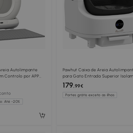
Areia Autolimpante
Pawhut Caixa de Areia Autolimpan
m Controlo por APP
para Gato Entrada Superior Isola
ores Ruído e Sensores
de Odores/Proteção de Seguranç
179
,99€
1x47,5x53 cm Branco e
Branco
conto
Portes grátis exceto as ilhas
o: Até -20%