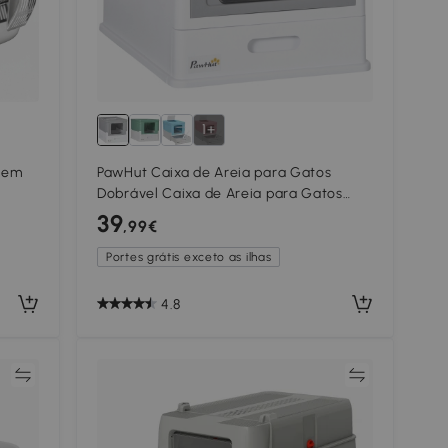
1+
s em
PawHut Caixa de Areia para Gatos
Dobrável Caixa de Areia para Gatos
r,
Fechada com Bandeja Removível e Pá
39
,99€
o
47,5x35,5x36,7cm Cinza
Portes grátis exceto as ilhas
4.8
ar
Comparar