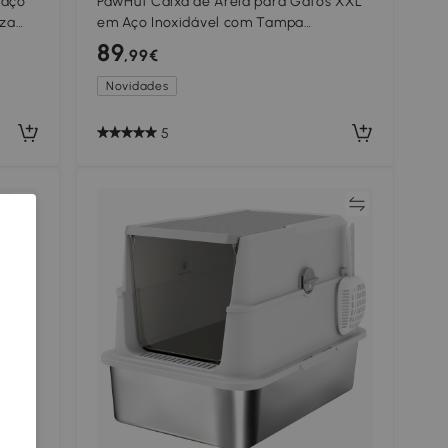
 aço
PawHut Caixa de Areia para Gatos XXL
nza
em Aço Inoxidável com Tampa
Basculante, Laterais Altas, Entrada
89
,99€
Superior, Pá, Preto
Novidades
5
ar
Comparar