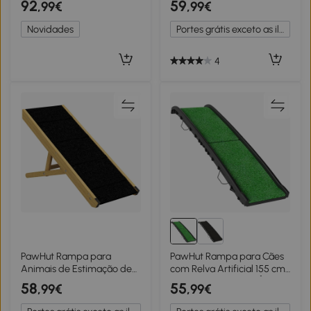
92
59
,99€
,99€
Revestimento
Ajustável, Preto
Antiderrapante, 90 cm x
Novidades
Portes grátis exceto as ilhas
40 cm x 45 cm, Natural +
Cinza
4
PawHut Rampa para
PawHut Rampa para Cães
Animais de Estimação de
com Relva Artificial 155 cm
Madeira com Altura
Dobrável com Pega Ângulo
58
55
,99€
,99€
Ajustável em 4 Níveis para
Ajustável Verde
Cães Pequenos e Médios