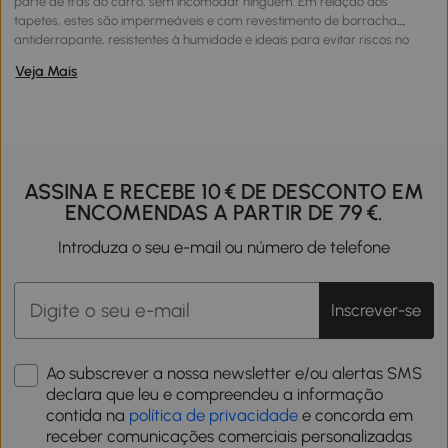
parte de trás do carro, sem incomodar ninguém. Em relação aos
tapetes, estes são impermeáveis e com revestimento de borracha
antiderrapante, resistentes à humidade e ideais para evitar riscos no
carro. Diferentes modelos, robustos, duráveis e resistentes.
Veja Mais
ASSINA E RECEBE 10 € DE DESCONTO EM
ENCOMENDAS A PARTIR DE 79 €.
Introduza o seu e-mail ou número de telefone
Inscrever-se
Ao subscrever a nossa newsletter e/ou alertas SMS
declara que leu e compreendeu a informação
contida na
política de privacidade
e concorda em
receber comunicações comerciais personalizadas