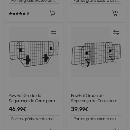
Portes grátis exceto as ilhas
Portes grátis exceto as ilhas
83,5x35x47,5 cm Natural
5
PawHut Grade de
PawHut Grade de
Segurança de Carro para
Segurança de Carro para
Cães Universal Grade de
Cães com Largura Ajustável
46
39
,99€
,99€
Segurança para Cães com
Grade para Cães de Carro
Largura Ajustável 90-
Dobrável 93-150x42 cm
Portes grátis exceto as ilhas
Portes grátis exceto as ilhas
120x40,5cm Preto
Preto