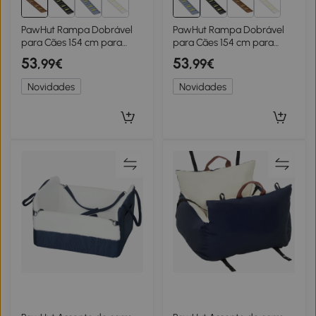
PawHut Rampa Dobrável
PawHut Rampa Dobrável
para Cães 154 cm para
para Cães 154 cm para
Carro e Cama com 10
Carro e Cama com 10
53
53
,99€
,99€
Degraus Antiderrapantes,
Degraus Antiderrapantes,
até 68 kg, Castanho
até 68 kg, Cinzento
Novidades
Novidades