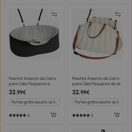
PawHut Assento de Carro
PawHut Assento de Carro
para Cães Pequenos e
para Cães Pequenos de até
Médios até 15 kg com Capa
5 kg com Cinto de
33
32
,99€
,99€
Removível e Lavável Cinto
Segurança e Capa
de Segurança e Base
Removível e Lavável
Portes grátis exceto as ilhas
Portes grátis exceto as ilhas
Antiderrapante 77x43x28
50x30x31 cm Creme
cm Preto
5
5