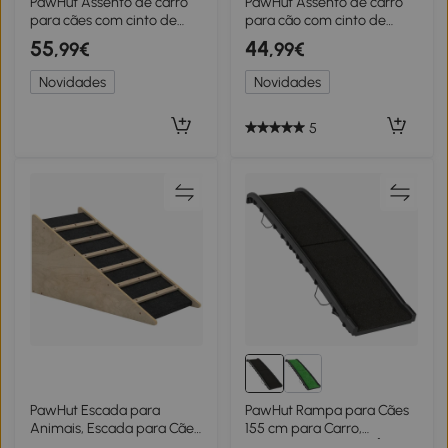
PawHut Assento de carro
PawHut Assento de carro
para cães com cinto de
para cão com cinto de
segurança e fixação,
segurança e fixação
55
44
,99€
,99€
assento de carro para cães
assento de carro para cão
55 x 46 x 32 cm azul-
acolchoado 49x53x36cm
Novidades
Novidades
marinho
azul-marinho
5
PawHut Escada para
PawHut Rampa para Cães
Animais, Escada para Cães,
155 cm para Carro,
Madeira de Pinho,
Dobrável com Pega, Ângulo