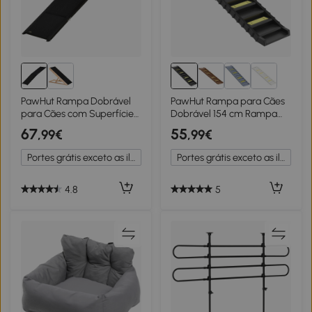
PawHut Rampa Dobrável
PawHut Rampa para Cães
para Cães com Superfície
Dobrável 154 cm Rampa
Antiderrapante Alça e
para Cães para Carro e
67
55
,99€
,99€
Gancho Carga Máxima 60
Cama com 10 Degraus
kg 158x43,5x2,5 cm Preto
Antideslizantes Suporta
Portes grátis exceto as ilhas
Portes grátis exceto as ilhas
até 68 kg Preto
4.8
5