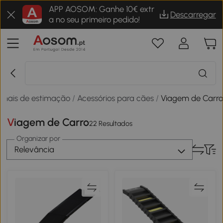
APP AOSOM: Ganhe 10€ extr
Descarregar
a no seu primeiro pedido!
imais de estimação
/
Acessórios para cães
/
Viagem de Carr
Viagem de Carro
22 Resultados
Organizar por
Relevância