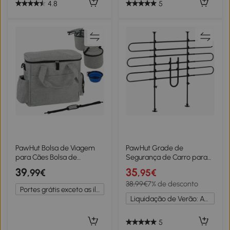
4.8
5
PawHut Bolsa de Viagem
PawHut Grade de
para Cães Bolsa de
Segurança de Carro para
Recompensas com 2
Cães Ajustável em Largura
39
35
,99€
,95€
Recipientes de Ração e
e Altura 87-135x85x120cm
38,99€
7% de desconto
Tigela Dobrável Bolsos
Grade Separadora para
Portes grátis exceto as ilhas
Cinzento Claro
Porta Malas de Carro
Liquidação de Verão: Até -20%
Universal Metal Preto
5