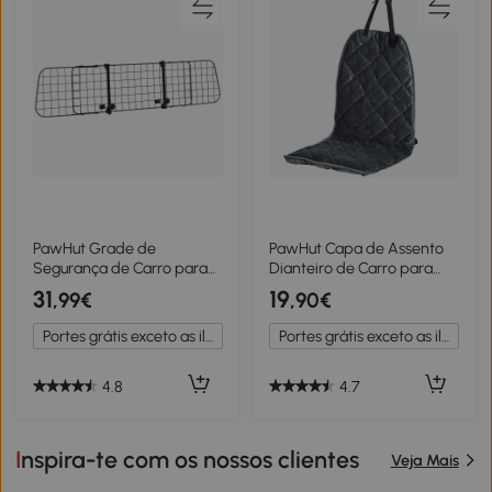
PawHut Grade de
PawHut Capa de Assento
Segurança de Carro para
Dianteiro de Carro para
Cães Extensível Universal
Cães Protetor
31
19
,99€
,90€
Grade de Segurança para
Antiderrapante com
Cães com Largura Ajustável
Fixação e Correia
Portes grátis exceto as ilhas
Portes grátis exceto as ilhas
91-152x30cm Preto
Envolvente para
Caminhões Furgões SUV
105x46cm Cinza
4.8
4.7
Inspira-te com os nossos clientes
Veja Mais