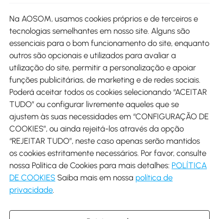
Site
Na AOSOM, usamos cookies próprios e de terceiros e
tecnologias semelhantes em nosso site. Alguns são
Métodos de pagamento
essenciais para o bom funcionamento do site, enquanto
outros são opcionais e utilizados para avaliar a
utilização do site, permitir a personalização e apoiar
funções publicitárias, de marketing e de redes sociais.
Poderá aceitar todos os cookies selecionando “ACEITAR
Envio
TUDO” ou configurar livremente aqueles que se
ajustem às suas necessidades em “CONFIGURAÇÃO DE
COOKIES”, ou ainda rejeitá-los através da opção
“REJEITAR TUDO”, neste caso apenas serão mantidos
os cookies estritamente necessários. Por favor, consulte
Descarregar Aosom App
nossa Política de Cookies para mais detalhes:
POLÍTICA
DE COOKIES
Saiba mais em nossa
política de
Google Play
privacidade
.