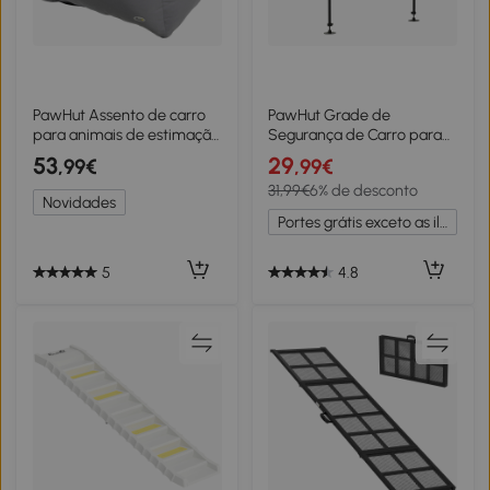
PawHut Assento de carro
PawHut Grade de
para animais de estimação
Segurança de Carro para
bolsa de transporte cão e
Cães Ajustável em Largura
53
29
,99€
,99€
gato acolchoado com
e Altura 87-135x60x105cm
31,99€
6% de desconto
algodão PP espesso seguro
Grade Separadora para
Novidades
e confortável fundo
Porta Malas de Carro
Portes grátis exceto as ilhas
antiderrapante 50 x 54 x
Universal Metal Preto
33 cm cinza escuro
5
4.8