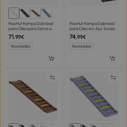
PawHut Rampa Dobrável
PawHut Rampa Dobrável
para Cães para Carros e
para Cães em Aço, Escada
Camas Altas de 10 Degraus
para Cães com Superfície
71
74
,99€
,99€
com Tiras e Tapetes
Antiderrapante,
Antiderrapantes Branco
Capacidade 180 kg, 191 x 50
Novidades
Novidades
x 4 cm, Preto