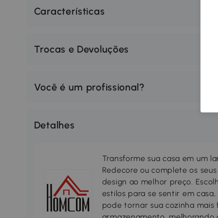
Características
Trocas e Devoluções
Você é um profissional?
Detalhes
Transforme sua casa em um lar
Redecore ou complete os seus
design ao melhor preço. Escol
estilos para se sentir em casa
pode tornar sua cozinha mais 
armazenamento, melhorando a s