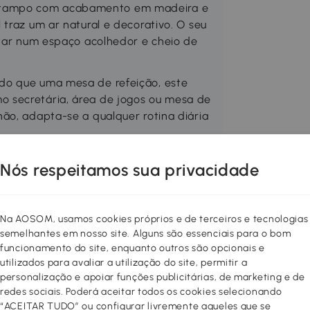
 tampo com acabamento em madeira e
traz um ar natural e decorativo. O seu
ntar num espaço acolhedor e cheio de
do que uma mesa de refeição, este
 secretária, área de jogos ou mesa de
ão, adapta-se a qualquer rotina diária
OMCOM
Nós respeitamos sua privacidade
A-290V00ND
Na AOSOM, usamos cookies próprios e de terceiros e tecnologias
semelhantes em nosso site. Alguns são essenciais para o bom
funcionamento do site, enquanto outros são opcionais e
utilizados para avaliar a utilização do site, permitir a
personalização e apoiar funções publicitárias, de marketing e de
redes sociais. Poderá aceitar todos os cookies selecionando
“ACEITAR TUDO” ou configurar livremente aqueles que se