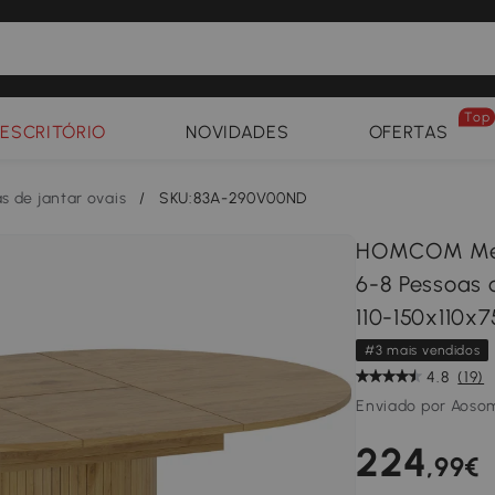
Top
ESCRITÓRIO
NOVIDADES
OFERTAS
s de jantar ovais
/
SKU:83A-290V00ND
HOMCOM Mesa
6-8 Pessoas 
110-150x110x
#3 mais vendidos
4.8
(19)
Enviado por Aoso
224
,99€