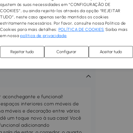
ajustem às suas necessidades em “CONFIGURAÇÃO DE
COOKIES”, ou ainda rejeitá-los através da opção “REJEITAR
TUDO”, neste caso apenas serão mantidos os cookies
estritamente necessários. Por favor, consulte nossa Política de
Cookies para mais detalhes:
POLÍTICA DE COOKIES
Saiba mais
em nossa
política de privacidade
.
Rejeitar tudo
Configurar
Aceitar tudo
 aconchegante e funcional!
 espaços interiores com móveis de
ha móveis e decoração entre vários
, dê um toque novo à sua casa! Você
funcional adicionando
ala de estar, o corredor, o quarto