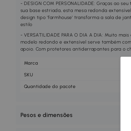
- DESIGN COM PERSONALIDADE: Graças ao seu
sua base estriada, esta mesa redonda extensível 
design tipo 'farmhouse' transforma a sala de ja
estilo
- VERSATILIDADE PARA O DIA A DIA: Muito mais 
modelo redondo e extensível serve também como
apoio. Com protetores antiderrapantes para o ch
Marca
H
SKU
83
Quantidade do pacote
1
Pesos e dimensões