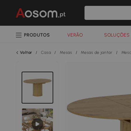
PRODUTOS
VERÃO
SOLUÇÕES 
Voltar
/
Casa
/
Mesas
/
Mesas de jantar
/
Mesa