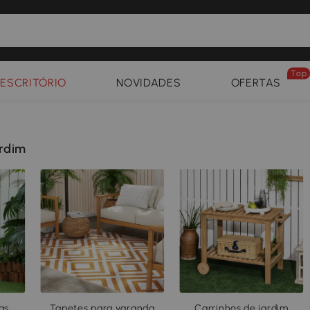
Top
ESCRITÓRIO
NOVIDADES
OFERTAS
rdim
as
Tapetes para varanda
Carrinhos de jardim