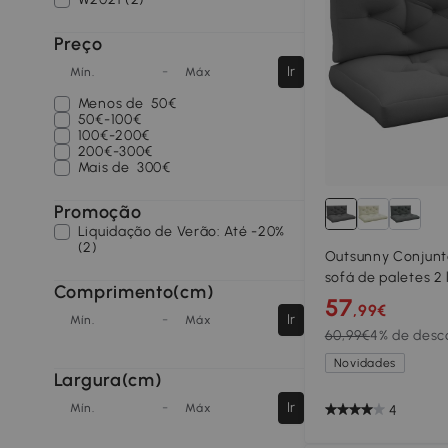
Preço
-
Ir
Mín.
Máx
Menos de
50€
50€-100€
100€-200€
200€-300€
Mais de
300€
Promoção
Liquidação de Verão: Até -20%
(2)
Outsunny Conjunt
sofá de paletes 2 
Comprimento(cm)
x 12H cm Poliéster
57
,99€
-
Ir
Mín.
Máx
60,99€
4% de desc
Novidades
Largura(cm)
-
Ir
Mín.
Máx
4