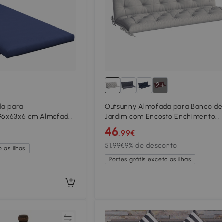
2+
da para
Outsunny Almofada para Banco d
196x63x6 cm Almofada
Jardim com Encosto Enchimento
de Algodão com Tecido
Espesso e Fitas de Fixação para Int
46
,99€
 Azul
e Exterior 150x98x8 cm Cinza
51,99€
9% de desconto
 as ilhas
Portes grátis exceto as ilhas
Comparar
Compar