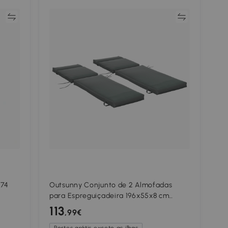
ar
Comparar
274
Outsunny Conjunto de 2 Almofadas
para Espreguiçadeira 196x55x8 cm
Almofada para Espreguiçadeira
113
,99€
o
Acolchoada para Jardim Pátio Cinza
Portes grátis exceto as ilhas