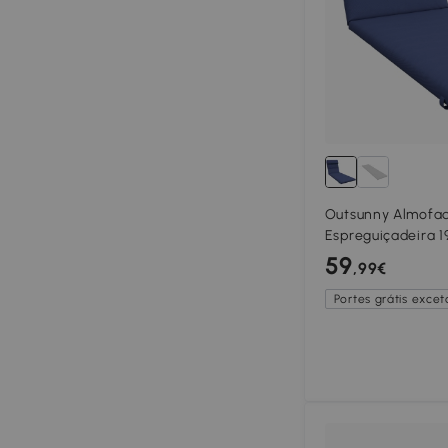
Outsunny Almofa
Espreguiçadeira 
Espreguiçadeira 
59
,99€
Repelente à Água
Portes grátis exceto