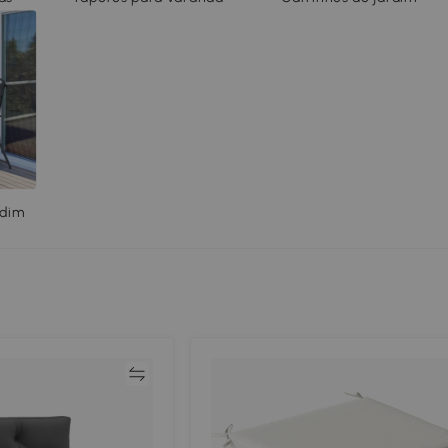
rdim
Comparar
Compar