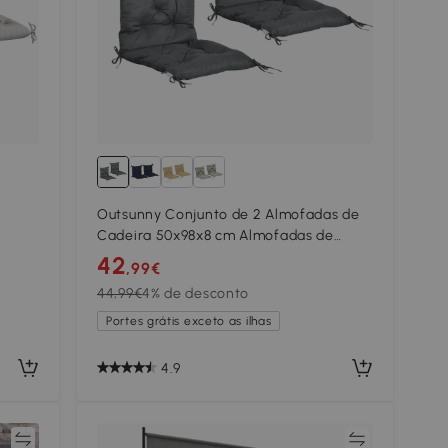
e
Outsunny Conjunto de 2 Almofadas de
Cadeira 50x98x8 cm Almofadas de
erior
Cadeira de Exterior para Jardim
42
,99€
Terraço Varanda Cinza Escuro
44,99€
4% de desconto
Portes grátis exceto as ilhas
4.9
ar
Comparar