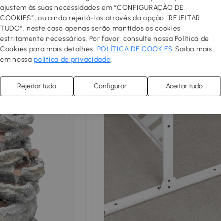
ajustem às suas necessidades em “CONFIGURAÇÃO DE
a para Banco de
Outsunny Almofada espessa para
COOKIES”, ou ainda rejeitá-los através da opção “REJEITAR
to, 100x98x8 cm,
banho de sol almofada para
TUDO”, neste caso apenas serão mantidos os cookies
o de 2 Lugares para
espreguiçadeira 190 x 56 x 10 cm,
54
,99€
estritamente necessários. Por favor, consulte nossa Política de
or com Enchimento
UPF20+, colchão para espreguiçad
Cookies para mais detalhes:
POLÍTICA DE COOKIES
Saiba mais
e Fixação, para
seis fixações, cinza claro
 as ilhas
Novidades
em nossa
política de privacidade
.
 Varanda Cinzento
Rejeitar tudo
Configurar
Aceitar tudo
Comparar
Compar