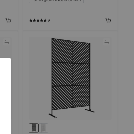
5
ar
Comparar