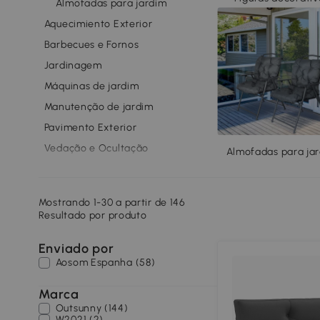
Almofadas para jardim
Aquecimiento Exterior
Barbecues e Fornos
Jardinagem
Máquinas de jardim
Manutenção de jardim
Pavimento Exterior
Vedação e Ocultação
Almofadas para ja
Mobiliário de jardim
Estructuras externas
Mostrando 1-30 a partir de 146
Chapéus de sol bases e velas de
Resultado por produto
sombra
Estufas e Acessórios
Enviado por
Aosom Espanha (58)
Arrumação Exterior
Luminaria de jardim
Marca
Outsunny (144)
Piscinas
W2021 (2)