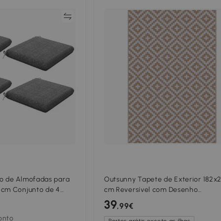
Comparar
Compar
o de Almofadas para
Outsunny Tapete de Exterior 182x
 cm Conjunto de 4
cm Reversível com Desenho
para Cadeiras de
Geomátrico para Varanda Pátio
39
,99€
eis Cinza
Campismo Prais Branco e Castanh
onto
Portes grátis exceto as ilhas