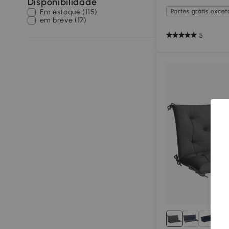
Disponibilidade
Em estoque (115)
Portes grátis exceto
em breve (17)
5
2+