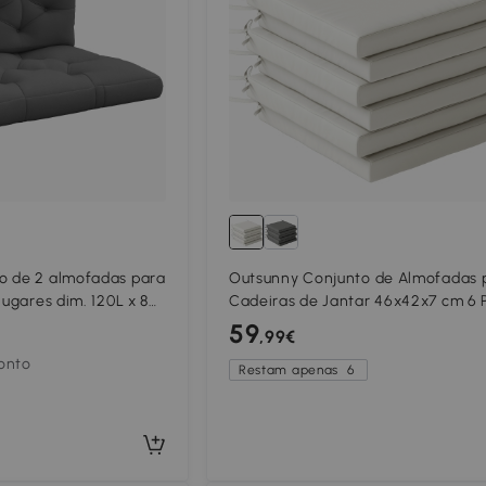
o de 2 almofadas para
Outsunny Conjunto de Almofadas 
lugares dim. 120L x 80l
Cadeiras de Jantar 46x42x7 cm 6 
 cinza
com Capa Lavável e Laços,
59
,99€
Impermeável e Anti-UV Creme
onto
Restam apenas
6