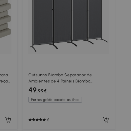
para
Outsunny Biombo Separador de
Peças
Ambientes de 4 Painéis Biombo
Dobrável 221x172 cm com Pés Largos
49
,99€
para Terraço Pátio Jardim Cinza Escuro
Portes grátis exceto as ilhas
5