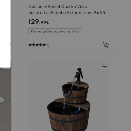
Outsunny Painel Quebra Vista
decorativo Biombo Exterior com Padrão
Geométrico em Metal 122x45x198 cm
129
,99€
eira
Preto
Portes grátis exceto as ilhas
5
ar
Comparar