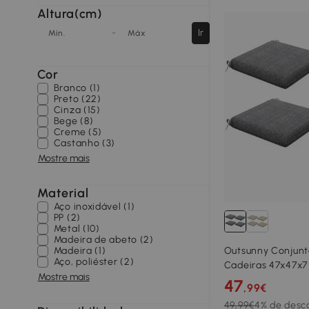
Altura(cm)
-
Ir
Mín.
Máx
Cor
Branco (1)
Preto (22)
Cinza (15)
Bege (8)
Creme (5)
Castanho (3)
Mostre mais
Material
Aço inoxidável (1)
PP (2)
Metal (10)
Madeira de abeto (2)
Madeira (1)
Outsunny Conjunt
Aço, poliéster (2)
Cadeiras 47x47x7
Mostre mais
Peças Almofadas 
47
,99€
Jardim Impermeáv
49,99€
4% de desc