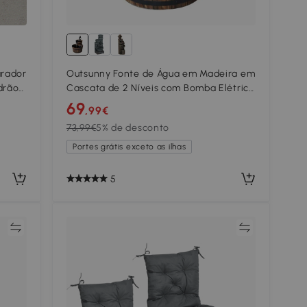
arador
Outsunny Fonte de Água em Madeira em
drão
Cascata de 2 Níveis com Bomba Elétrica
 de
e Saída de Água Ajustável Ø44,5x58,5
69
,99€
cm Madeira
73,99€
5% de desconto
Portes grátis exceto as ilhas
5
ar
Comparar