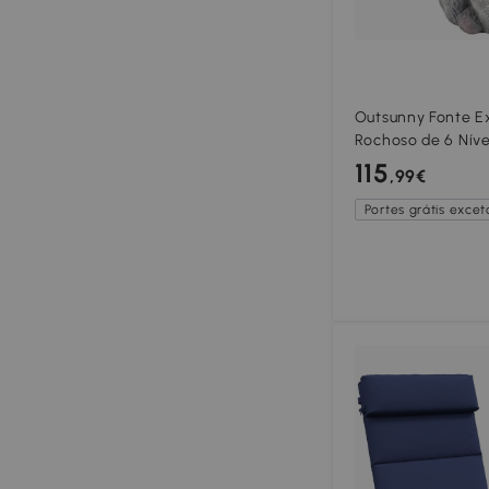
Outsunny Fonte E
Rochoso de 6 Nív
com Luzes LED Flu
115
,99€
Portes grátis exceto