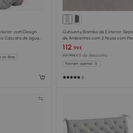
xterior com Design
Outsunny Biombo de Exterior Sep
eis Cascata de água
de Ambientes com 3 Peças com Pa
xo Regulável Cinza
de Linhas Transversais e Estrutura
112
,99€
Aço 122x45x198 cm Branco
117,99€
4% de desconto
 as ilhas
Restam apenas
5
5
Comparar
Compar