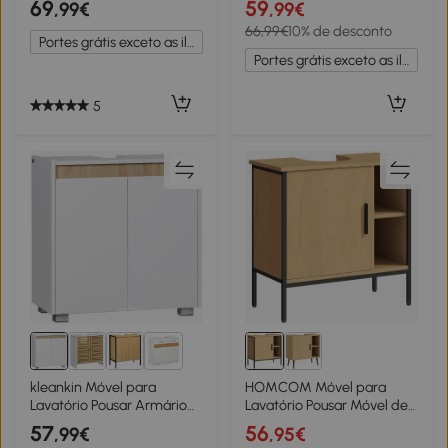
69
59
,99€
,99€
e Sistema Anti-Tombo
Abertura por Pressão, para
66,99€
10% de desconto
para Casa de Banho
Lavatório com Pedestal ou
Portes grátis exceto as ilhas
60x35x60 cm Branco
de Parede
Portes grátis exceto as ilhas
5
1+
kleankin Móvel para
HOMCOM Móvel para
Lavatório Pousar Armário
Lavatório Pousar Móvel de
Casa de Banho com 2
Casa de Banho com Porta e
57
56
,99€
,95€
Portas e Armazenamento
Prateleira Ajustável para