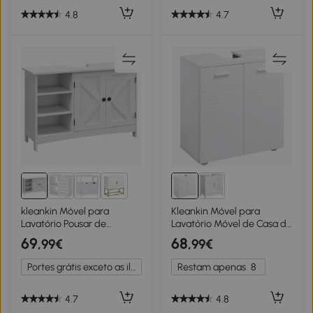
4.8
4.7
1+
kleankin Móvel para
Kleankin Móvel para
Lavatório Pousar de
Lavatório Móvel de Casa de
Madeira com 1 Armário 3
Banho com 2 Portas e
69
68
,99€
,99€
Prateleiras Abertas e
Prateleira Interior Ajustável
Prateleira Ajustável
Estilo Moderno
Portes grátis exceto as ilhas
Restam apenas
8
90x30x60 cm Branco
60x30x62,5cm Branco
4.7
4.8