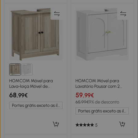
HOMCOM Móvel para
HOMCOM Móvel para
Lava-loiça Móvel de
Lavatório Pousar com 2
Banheiro com Armário de 2
Portas em Arco Puxadores
68
59
,99€
,99€
Portas Prateleira Ajustável
Dourados para Lavatório
65,99€
9% de desconto
Anti-umidade 60x30x60
com ou sem Pedestal
Portes grátis exceto as ilhas
cm Cinza
60x30x65 cm Branco
Portes grátis exceto as ilhas
5