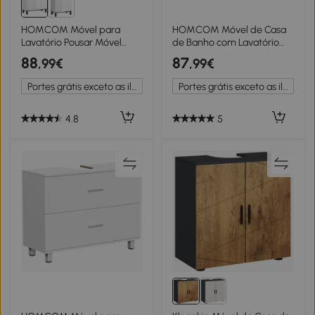
HOMCOM Móvel para
HOMCOM Móvel de Casa
Lavatório Pousar Móvel
de Banho com Lavatório
Casa de Banho com 2
Móvel de Casa de Banho
88
87
,99€
,99€
Portas e Prateleira
com Porta com
Ajustável para Lavatório
Fechamento Suave e
Portes grátis exceto as ilhas
Portes grátis exceto as ilhas
com ou sem Pedestral
Armário 40x23x50 Branco
80x34x60 cm Branco
Brilhante
Brilhante
4.8
5