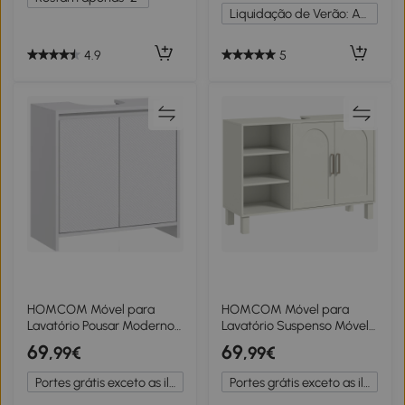
60x30x60cm Branco
Pedestal 60x30x60 cm
Liquidação de Verão: Até -20%
Madeira
4.9
5
HOMCOM Móvel para
HOMCOM Móvel para
Lavatório Pousar Moderno
Lavatório Suspenso Móvel
com Prateleira Anti-Tombo
para Casa de Banho
69
69
,99€
,99€
Carga 40 kg 60x30x60 cm
Moderno com 2 Portas e
Branco
Prateleiras Ajustáveis
Portes grátis exceto as ilhas
Portes grátis exceto as ilhas
90x30x63 cm Creme