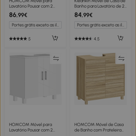
HOMCOM Móvel para
Kleankin Móvel de Casa de
Lavatório Pousar com 2
Banho para Lavatório de 2
Gavetas para Lavatório
Portas com Prateleira
86
84
,99€
,99€
sem Pedestal 80x30x60
60x30x60 cm Cinza
cm Branco
Antracite e Aspecto de
Portes grátis exceto as ilhas
Portes grátis exceto as ilhas
Madeira
5
4.5
HOMCOM Móvel para
HOMCOM Móvel de Casa
Lavatório Pousar com 2
de Banho com Prateleira
Portas de MDF 2 Prateleiras
Ajustável, Portas de Ripas e