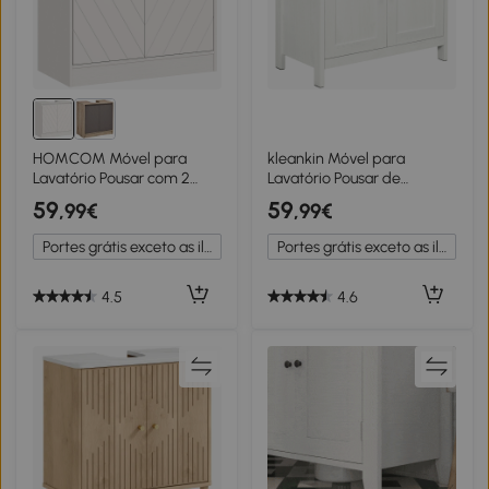
HOMCOM Móvel para
kleankin Móvel para
Lavatório Pousar com 2
Lavatório Pousar de
Portas e Prateleira
Madeira com 2 Portas e
59
59
,99€
,99€
Ajustável para Lavatórios
Prateleira Ajustável Estilo
com ou sem Pedestal
Moderno 60x30x60cm
Portes grátis exceto as ilhas
Portes grátis exceto as ilhas
60x30x59,8 cm Branco
Branco e Madeira
4.5
4.6