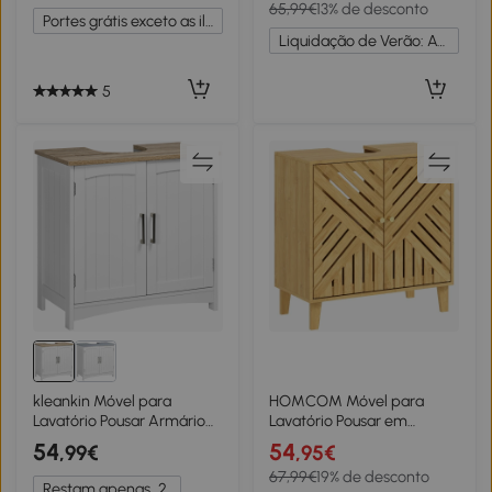
65,99€
13% de desconto
Interior 57x33x60cm
Lavatório com Pedestal
Portes grátis exceto as ilhas
Branco e Madeira
60x30x59,5 cm Madeira e
Liquidação de Verão: Até -20%
Preto
5
kleankin Móvel para
HOMCOM Móvel para
Lavatório Pousar Armário
Lavatório Pousar em
para Casa de Banho de
Bambu com Portas Ripadas
54
54
,99€
,95€
Madeira com 2 Portas e
Armário de Casa de Banho
67,99€
19% de desconto
Prateleira Interior Ajustável
para Lavatório sem
Restam apenas
2