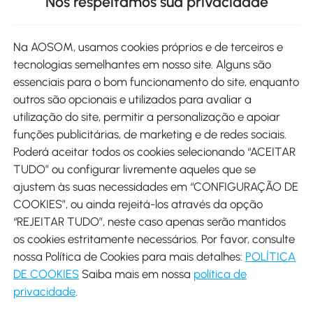
Nós respeitamos sua privacidade
Site
Na AOSOM, usamos cookies próprios e de terceiros e
tecnologias semelhantes em nosso site. Alguns são
Métodos de pagamento
essenciais para o bom funcionamento do site, enquanto
outros são opcionais e utilizados para avaliar a
utilização do site, permitir a personalização e apoiar
funções publicitárias, de marketing e de redes sociais.
Poderá aceitar todos os cookies selecionando “ACEITAR
Envio
TUDO” ou configurar livremente aqueles que se
ajustem às suas necessidades em “CONFIGURAÇÃO DE
COOKIES”, ou ainda rejeitá-los através da opção
“REJEITAR TUDO”, neste caso apenas serão mantidos
os cookies estritamente necessários. Por favor, consulte
Descarregar Aosom App
nossa Política de Cookies para mais detalhes:
POLÍTICA
DE COOKIES
Saiba mais em nossa
política de
Google Play
privacidade
.