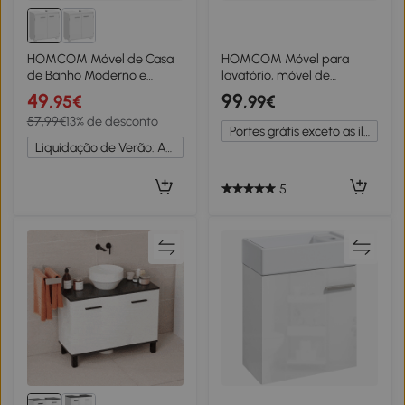
HOMCOM Móvel de Casa
HOMCOM Móvel para
de Banho Moderno e
lavatório, móvel de
Independente para
banheiro com 3 gavetas e
49
99
,95€
,99€
Lavatório com Recorte em
porta com fechamento
57,99€
13% de desconto
U e Prateleira Ajustável,
amortecido, 70 x 30 x 64
Portes grátis exceto as ilhas
Branco
cm, branco
Liquidação de Verão: Até -20%
5