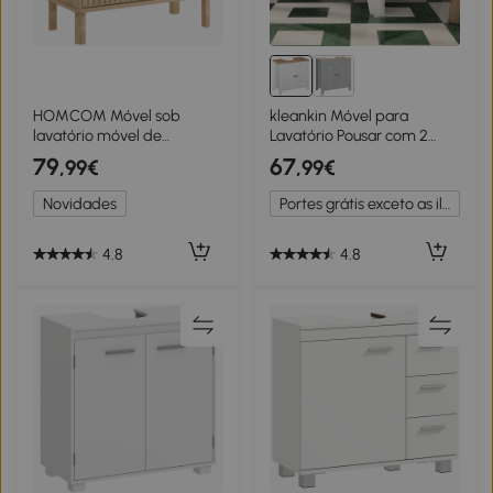
HOMCOM Móvel sob
kleankin Móvel para
lavatório móvel de
Lavatório Pousar com 2
banheiro sob cuba
Portas e Prateleira
79
67
,99€
,99€
prateleira ajustável tampo
Ajustável Estilo Moderno
efeito mármore
60x30x60cm Branco e
Novidades
Portes grátis exceto as ilhas
60x30x63cm carvalho
Madeira
4.8
4.8