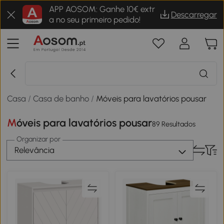
APP AOSOM: Ganhe 10€ extr
Descarregar
a no seu primeiro pedido!
Casa
/
Casa de banho
/
Móveis para lavatórios pousar
Móveis para lavatórios pousar
89 Resultados
Organizar por
Relevância