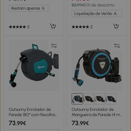
Metal Verde Escuro
Bloqueio de Retorno
83,99€
10% de desconto
Automático Bocal com 7
Restam apenas
6
Funções e Giro de 180°
Liquidação de Verão: Até -20%
55x20x42 cm Cinza Claro
5
5
Outsunny Enrolador de
Outsunny Enrolador de
Parede 180° com Recolha
Mangueira de Parede 14 m
Automática 15 m + 1,4 m
1,5 m com Trava e
73
73
,99€
,99€
Lança de Rega Incluída
Adaptadores Giratório a
Cinza Escuro e Verde
180° 12 Modos de