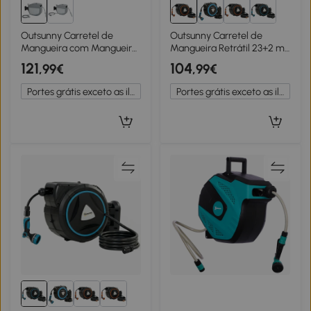
Outsunny Carretel de
Outsunny Carretel de
Mangueira com Mangueira
Mangueira Retrátil 23+2 m
de Jardim 30 m Caixa
com 12 Modos de
121
104
,99€
,99€
Giratória 180° com
Pulverização Bloqueio
Enrolamento Automático e
Automático Retração
Portes grátis exceto as ilhas
Portes grátis exceto as ilhas
Auto-travamento
Controlada Suporte
Laranja