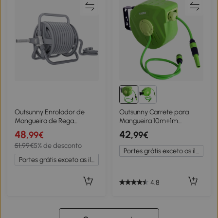
Outsunny Enrolador de
Outsunny Carrete para
Mangueira de Rega
Mangueira 10m+1m
20M+2M Bico de
Enrolador de Mangueira
48
42
,99€
,99€
Pulverização Ajustável 2
Montado na Parede
51,99€
5% de desconto
em 1 para Fixar Na Parede
Enrolador Automático 180º
Portes grátis exceto as ilhas
ou Colocar
Giratório
Portes grátis exceto as ilhas
35,5x11,x5x27,5cm Verde
4.8