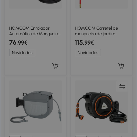
HOMCOM Enrolador
HOMCOM Carretel de
Automático de Mangueira
mangueira de jardim
de Pressão 20 m + 2 m
montado na parede,
76
115
,99€
,99€
com Conector 1/4” BSP e
retração automática, 20
Suporte Giratório 180°
bar de pressão de água,
Novidades
Novidades
Preto
mangueira de água 15+1 m,
metal