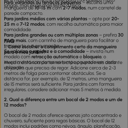
Para varandas ou terraços pequenos
– escolha uma
longas, mas exige mais esforço físico.
mangueira de
10-15 m
com
2-7 modos
, num carretel de
parede compacto.
Para jardins médios com várias plantas
– opte por
20-
25 m
e
7-12 modos
, com recolha automática para maior
comodidade.
Para jardins grandes ou com múltiplas zonas
– prefira
30
m ou mais
FAQ
, com carrinho de mangueira para facilitar o
transporte e a arrumação.
1. Como escolher o comprimento certo da mangueira
Se valoriza a rapidez e a comodidade
– invista num
para o meu jardim?
modelo com
retracção automática
e
bloqueio
; o
investimento compensa no tempo poupado em cada
Meça a distância da torneira até ao ponto mais distante
utilização.
do jardim que precisa de regar. Adicione cerca de 2-3
metros de folga para contornar obstáculos. Se a
distância for, por exemplo, de 12 metros, uma mangueira
de 15 metros será suficiente. Para jardins com formas
irregulares, considere adicionar mais 5 metros à medida.
2. Qual a diferença entre um bocal de 2 modos e um de
12 modos?
O bocal de 2 modos oferece apenas jato concentrado e
chuveiro, suficiente para regas básicas. O bocal de 12
modos inclui padrões como névoa, ângulo, planificação,