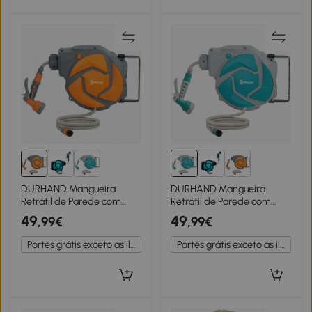
DURHAND Mangueira
DURHAND Mangueira
Retrátil de Parede com
Retrátil de Parede com
Carretel de 10+1 m com
Enrolador de 10+1 m com
49
49
,99€
,99€
Retorno Automático e
Enrolamento Automático e
Bocal de 7 Funções
Bico de 7 Funções Gira 180°
Portes grátis exceto as ilhas
Portes grátis exceto as ilhas
Giratório a 180°