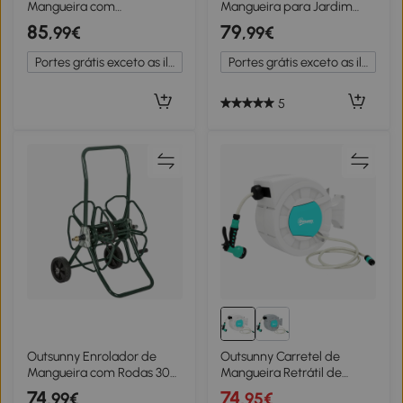
Mangueira com
Mangueira para Jardim
Mecanismo de
20+2 m com 7 Bocais
85
79
,99€
,99€
Recolhimento Mangueira
Função de Bloqueio
de 16,5 m Montagem em
Retorno Automático e Giro
Portes grátis exceto as ilhas
Portes grátis exceto as ilhas
Parede Vermelho e Preto
de 180° Cinza Claro
5
Outsunny Enrolador de
Outsunny Carretel de
Mangueira com Rodas 30
Mangueira Retrátil de
m (Ø16 Mm) Carrinho em
Parede de 25+2 m e
74
74
,99€
,95€