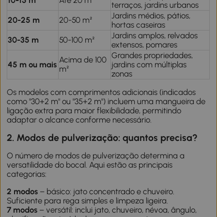
terraços, jardins urbanos
Jardins médios, pátios,
20-25 m
20-50 m²
hortas caseiras
Jardins amplos, relvados
30-35 m
50-100 m²
extensos, pomares
Grandes propriedades,
Acima de 100
45 m ou mais
jardins com múltiplas
m²
zonas
Os modelos com comprimentos adicionais (indicados
como "30+2 m" ou "35+2 m") incluem uma mangueira de
ligação extra para maior flexibilidade, permitindo
adaptar o alcance conforme necessário.
2. Modos de pulverização: quantos precisa?
O número de modos de pulverização determina a
versatilidade do bocal. Aqui estão as principais
categorias:
2 modos
– básico: jato concentrado e chuveiro.
Suficiente para rega simples e limpeza ligeira.
7 modos
– versátil: inclui jato, chuveiro, névoa, ângulo,