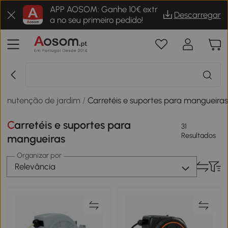
APP AOSOM: Ganhe 10€ extr
Descarregar
a no seu primeiro pedido!
anutenção de jardim
/
Carretéis e suportes para mangueira
Carretéis e suportes para
31
Resultados
mangueiras
Organizar por
Relevância