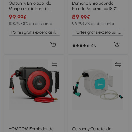
Outsunny Enrolador de
Durhand Enrolador de
Mangueira de Parede
Parede Automático 180°
Automático 23+2 m
com Mangueira 15 + 1,5 m e
99
89
,99€
,99€
Carretel Automático Pistola
Pistola 7 Modos Preto e
108,99€
8% de desconto
96,99€
7% de desconto
de Rega 10+2 Modos
Verde
55x31x50 cm Azul
Portes grátis exceto as ilhas
Portes grátis exceto as ilhas
4.9
HOMCOM Enrolador de
Outsunny Carretel de