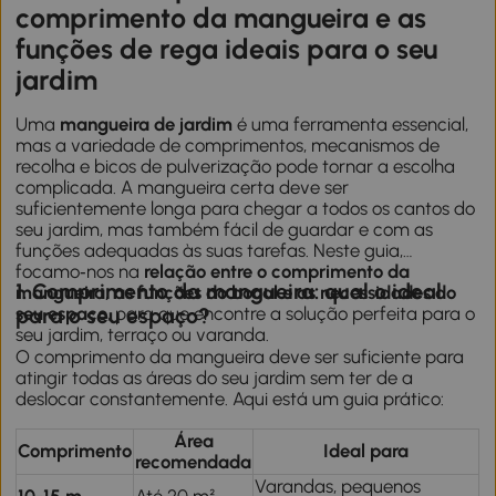
comprimento da mangueira e as
funções de rega ideais para o seu
jardim
Uma
mangueira de jardim
é uma ferramenta essencial,
mas a variedade de comprimentos, mecanismos de
recolha e bicos de pulverização pode tornar a escolha
complicada. A mangueira certa deve ser
suficientemente longa para chegar a todos os cantos do
seu jardim, mas também fácil de guardar e com as
funções adequadas às suas tarefas. Neste guia,
focamo‑nos na
relação entre o comprimento da
1. Comprimento da mangueira: qual o ideal
mangueira, as funções do bocal e as necessidades do
seu espaço
, para que encontre a solução perfeita para o
para o seu espaço?
seu jardim, terraço ou varanda.
O comprimento da mangueira deve ser suficiente para
atingir todas as áreas do seu jardim sem ter de a
deslocar constantemente. Aqui está um guia prático:
Área
Comprimento
Ideal para
recomendada
Varandas, pequenos
10-15 m
Até 20 m²