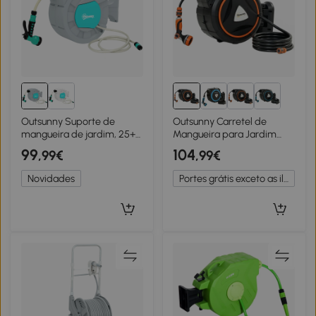
Outsunny Suporte de
Outsunny Carretel de
mangueira de jardim, 25+2
Mangueira para Jardim
metros de mangueira no
28+2 m com 12 Modos de
99
104
,99€
,99€
estojo robusto, fixação de
Pulverização Bloqueio
parede, 7 padrões de
Automático e Retracção
Novidades
Portes grátis exceto as ilhas
pulverização, giratório a
Controlada Suporte
180°, Cinza
Orientável 180° Laranja