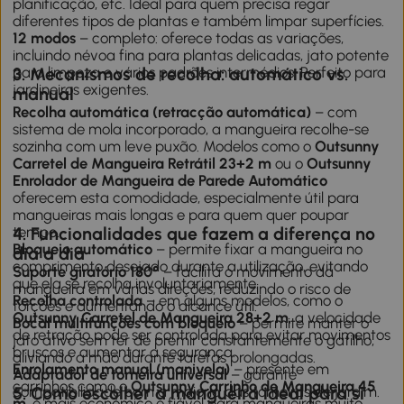
planificação, etc. Ideal para quem precisa regar
diferentes tipos de plantas e também limpar superfícies.
12 modos
– completo: oferece todas as variações,
incluindo névoa fina para plantas delicadas, jato potente
para limpeza e vários padrões intermédios. Perfeito para
3. Mecanismos de recolha: automático vs.
jardineiros exigentes.
manual
Recolha automática (retracção automática)
– com
sistema de mola incorporado, a mangueira recolhe-se
sozinha com um leve puxão. Modelos como o
Outsunny
Carretel de Mangueira Retrátil 23+2 m
ou o
Outsunny
Enrolador de Mangueira de Parede Automático
oferecem esta comodidade, especialmente útil para
mangueiras mais longas e para quem quer poupar
tempo.
4. Funcionalidades que fazem a diferença no
Bloqueio automático
– permite fixar a mangueira no
dia a dia
comprimento desejado durante a utilização, evitando
Suporte giratório 180°
– facilita o movimento da
que ela se recolha involuntariamente.
mangueira em várias direções, reduzindo o risco de
Recolha controlada
– em alguns modelos, como o
torções e aumentando o alcance útil.
Outsunny Carretel de Mangueira 28+2 m
, a velocidade
Bocal multifunções com bloqueio
– permite manter o
de retração pode ser controlada para evitar movimentos
jato ativo sem ter de premir constantemente o gatilho,
bruscos e aumentar a segurança.
aliviando a mão durante tarefas prolongadas.
Enrolamento manual (manivela)
– presente em
Adaptador de torneira universal
– garante
carrinhos como o
Outsunny Carrinho de Mangueira 45
compatibilidade com a maioria das torneiras de jardim.
5. Como escolher a mangueira ideal para si
m
, é mais económico e fiável para mangueiras muito