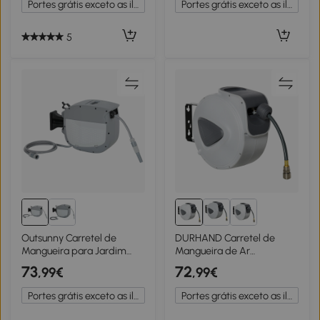
Portes grátis exceto as ilhas
Portes grátis exceto as ilhas
Pulverização 49x15x37 cm
Azul
5
Outsunny Carretel de
DURHAND Carretel de
Mangueira para Jardim
Mangueira de Ar
20+1,9 m com Bico de 2
Comprimido Automático
73
72
,99€
,99€
Modos Bloqueio
20 m Conector de 1/4'' BSP
Automático e Retracção
Suporte de Parede
Portes grátis exceto as ilhas
Portes grátis exceto as ilhas
Suporte Orientável 180°
Giratório 180° Cinzento
Cinza