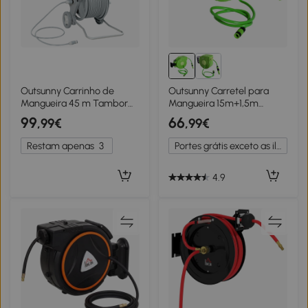
Outsunny Carrinho de
Outsunny Carretel para
Mangueira 45 m Tambor
Mangueira 15m+1,5m
com 2 Padrões de Spray
Enrolador de Mangueira
99
66
,99€
,99€
Adaptador de Torneira
Montado na Parede 180º
Manivela 2 Rodas
Giratório 47,5x15,5x35,5cm
Restam apenas
3
Portes grátis exceto as ilhas
45x44x78 cm Cinza
Verde
4.9