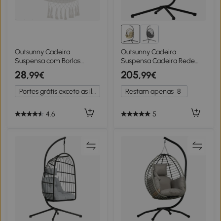
Outsunny Cadeira
Outsunny Cadeira
Suspensa com Borlas
Suspensa Cadeira Rede
Cadeira Rede Suspensa de
Balanço Interior e Exterior
28
205
,99€
,99€
Algodão Capacidade 120
Cesto Dobrável Almofada
kg Estilo Moderno para
Acolchoada Cáqui
Portes grátis exceto as ilhas
Restam apenas
8
Exterior 90x50 cm Bege
4.6
5