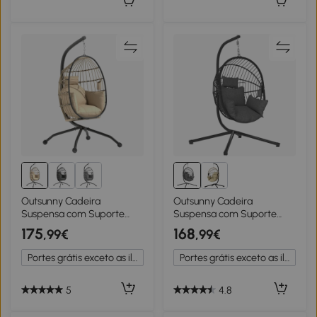
Outsunny Cadeira
Outsunny Cadeira
Suspensa com Suporte
Suspensa com Suporte
Cesta Dobrável Almofada
Cadeira Baloiço de Exterior
175
168
,99€
,99€
e Encosto para Cabeça
com Cesta Dobrável
Interior e Exterior 120 kg
Almofada e Apoio para a
Portes grátis exceto as ilhas
Portes grátis exceto as ilhas
Caqui
Cabeça 120x106x188 cm
Cinza
5
4.8