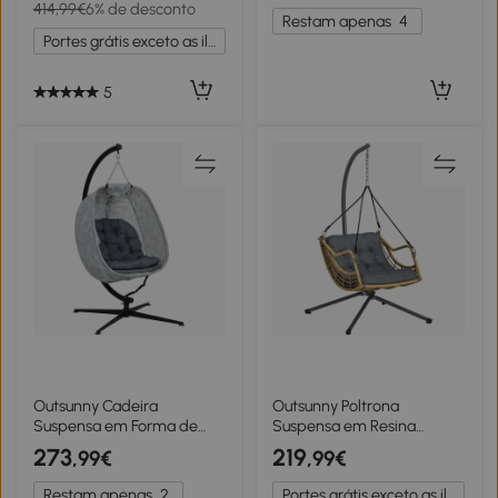
414,99€
6% de desconto
grossa porta-copos cinto
cadeira de jardim, suporte
Restam apenas
4
de segurança
para copos, cinza
Portes grátis exceto as ilhas
5
Outsunny Cadeira
Outsunny Poltrona
Suspensa em Forma de
Suspensa em Resina
Ovo para Exterior, Balanço
Trançada com Suporte
273
219
,99€
,99€
Suspenso com Estrutura,
Cadeira Suspensa
Almofadada Indoor
Almofada Fixação de
Restam apenas
2
Portes grátis exceto as ilhas