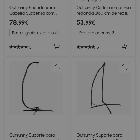
Outsunny Suporte para
Outsunny Cadeira suspensa
Cadeira Suspensa com
redonda Ø60 cm de rede
Estrutura de Aço e Suporte
de balanço com almofada
78
53
,99€
,99€
para Copos Suporte para
e corda de algodão para
Cadeira de Baloiço
interior e exterior
Portes grátis exceto as ilhas
Restam apenas
3
105x105x215 cm Preto
80x80x42 cm bege
5
5
Outsunny Suporte para
Outsunny Suporte para