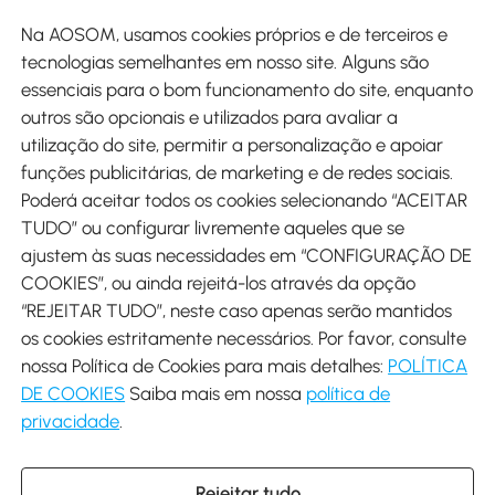
Site
Na AOSOM, usamos cookies próprios e de terceiros e
tecnologias semelhantes em nosso site. Alguns são
Métodos de pagamento
essenciais para o bom funcionamento do site, enquanto
outros são opcionais e utilizados para avaliar a
utilização do site, permitir a personalização e apoiar
funções publicitárias, de marketing e de redes sociais.
Poderá aceitar todos os cookies selecionando “ACEITAR
Envio
TUDO” ou configurar livremente aqueles que se
ajustem às suas necessidades em “CONFIGURAÇÃO DE
COOKIES”, ou ainda rejeitá-los através da opção
“REJEITAR TUDO”, neste caso apenas serão mantidos
os cookies estritamente necessários. Por favor, consulte
Descarregar Aosom App
nossa Política de Cookies para mais detalhes:
POLÍTICA
DE COOKIES
Saiba mais em nossa
política de
Google Play
privacidade
.
Rejeitar tudo