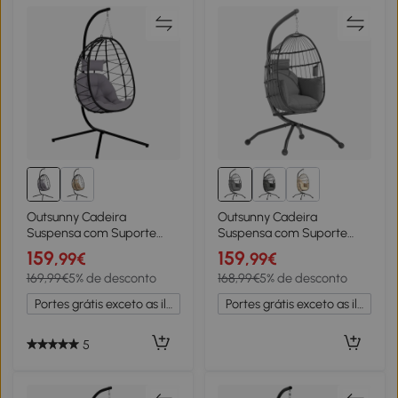
Outsunny Cadeira
Outsunny Cadeira
Suspensa com Suporte
Suspensa com Suporte
Baloiço Jardim com Cesto
Cadeira Baloiço de Jardim
159
159
,99€
,99€
Dobrável Almofada e
com Cesto Dobrável
169,99€
5% de desconto
168,99€
5% de desconto
Apoio de Cabeça
Almofada e Apoio para a
98x95x198 cm Cinzento
Cabeça 120x88x192 cm
Portes grátis exceto as ilhas
Portes grátis exceto as ilhas
Cinzento
5