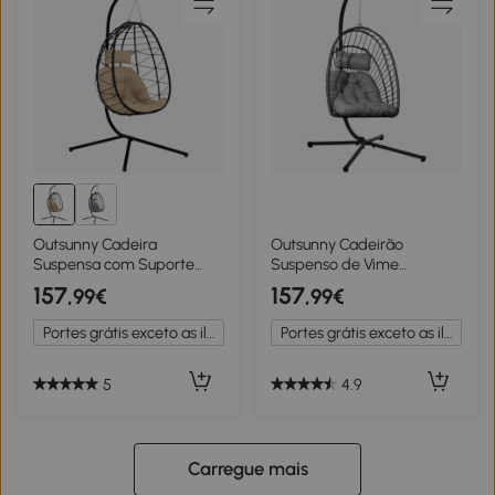
Outsunny Cadeira
Outsunny Cadeirão
Suspensa com Suporte
Suspenso de Vime
Baloiço Jardim com Cesto
Dobrável com 2 Almofadas
157
157
,99€
,99€
Dobrável Almofada e
e Estrutura de Aço
Apoio de Cabeça
Capacidade 100 kg
Portes grátis exceto as ilhas
Portes grátis exceto as ilhas
98x95x198 cm Caqui
100x131x194 cm Cinza
Escuro
5
4.9
Carregue mais