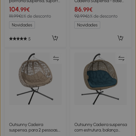
poltrona suspensa, suporte
Cadeira Suspensa - Base
para cadeira suspensa
para Cadeira Suspensa,
104
86
,99€
,99€
base em X mosquetão com
altura 215 cm - Carga máx.
111,99€
6% de desconto
92,99€
6% de desconto
mola carga 120 kg 114 x 80 x
recomendada 150 kg,
208 cm preto
metal preto
Novidades
Novidades
5
Outsunny Cadeira
Outsunny Cadeira suspensa
suspensa, para 2 pessoas,
com estrutura, balanço
cesto de assento dobrável,
suspenso em forma de ovo