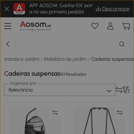
APP AOSOM: Ganhe 10€ extr
Descarregar
a no seu primeiro pedido!
Varanda e Jardim
/
Mobiliário de jardim
/
Cadeiras suspensa
Cadeiras suspensas
43 Resultados
Organizar por
Relevância