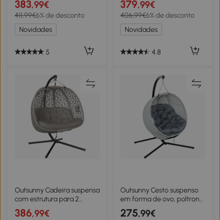
383
379
,99€
,99€
grande almofada de
com almofada removível e
411,99€
6% de desconto
406,99€
6% de desconto
assento, Areia, 130 x 103 x
lavável, rede para 2
172 cm
pessoas, poltrona de
Novidades
Novidades
balanço Interior e Exterior,
Areia+Preto
5
4.8
Outsunny Cadeira suspensa
Outsunny Cesto suspenso
com estrutura para 2
em forma de ovo, poltrona
pessoas dobrável cesto
suspensa com função de
386
275
,99€
,99€
suspenso com almofada
balanço e cesto dobrável,