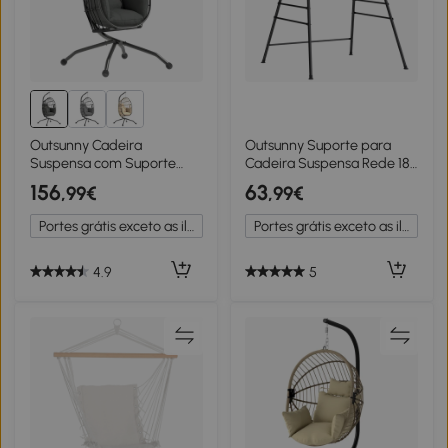
Outsunny Cadeira
Outsunny Suporte para
Suspensa com Suporte
Cadeira Suspensa Rede 183
Cadeira Baloiço de Jardim
cm Suporte para Balanço
156
63
,99€
,99€
com Cesto Dobrável
Estrutura de Aço
Almofada e Apoio para a
Almofadas
Portes grátis exceto as ilhas
Portes grátis exceto as ilhas
Cabeça 120x88x192 cm
Antiderrapantes Preto
Preto
4.9
5