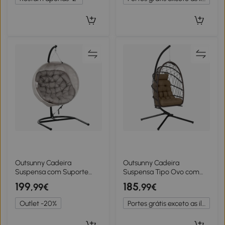
Outdoor
Segurança Altura Ajustável
Cinza
Outsunny Cadeira
Outsunny Cadeira
Suspensa com Suporte
Suspensa Tipo Ovo com
Cesto Dobrável de Malha
Suporte, Cesto Dobrável,
199
185
,99€
,99€
Dupla com Almofada e
Almofada, Apoio de
Apoio para Copos
Cabeça e Corda, Suporta
Outlet -20%
Portes grátis exceto as ilhas
106x114x178 cm Areia e
até 120 kg, Castanha
Preto