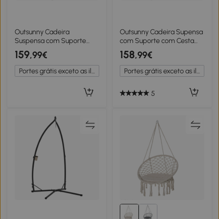
Outsunny Cadeira
Outsunny Cadeira Supensa
Suspensa com Suporte
com Suporte com Cesta
Cesto Dobrável de Vime
Dobrável Almofada e
159
158
,99€
,99€
Almofada Grossa e Altura
Apoio para a Cabeça
Ajustável 101x105x196 cm
110x100x188 cm Cinza e
Portes grátis exceto as ilhas
Portes grátis exceto as ilhas
Cinza Claro
Preto
5