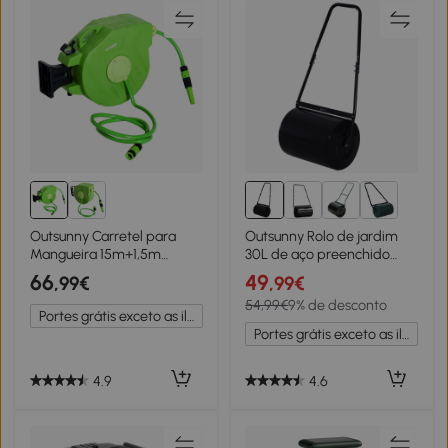
Outsunny Carretel para
Outsunny Rolo de jardim
Mangueira 15m+1,5m
30L de aço preenchido
Enrolador de Mangueira
com água ou areia
66
49
,99€
,99€
Montado na Parede 180º
32x40cm Cabo destacável
54,99€
9% de desconto
Giratório 47,5x15,5x35,5cm
Portes grátis exceto as ilhas
Verde
Portes grátis exceto as ilhas
4.9
4.6