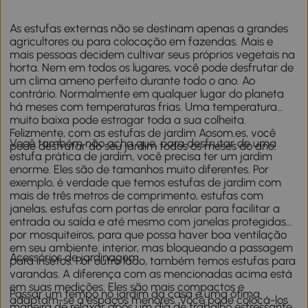
As estufas externas não se destinam apenas a grandes
agricultores ou para colocação em fazendas. Mais e
mais pessoas decidem cultivar seus próprios vegetais na
horta. Nem em todos os lugares, você pode desfrutar de
um clima ameno perfeito durante todo o ano. Ao
contrário. Normalmente em qualquer lugar do planeta
há meses com temperaturas frias. Uma temperatura
muito baixa pode estragar toda a sua colheita.
Felizmente, com as estufas de jardim Aosom.es, você
Você também não acha que, para desfrutar de uma
pode desfrutar do seu jardim todos os meses do ano.
estufa prática de jardim, você precisa ter um jardim
enorme. Eles são de tamanhos muito diferentes. Por
exemplo, é verdade que temos estufas de jardim com
mais de três metros de comprimento, estufas com
janelas, estufas com portas de enrolar para facilitar a
entrada ou saída e até mesmo com janelas protegidas
por mosquiteiros, para que possa haver boa ventilação
em seu ambiente. interior, mas bloqueando a passagem
Acessórios de jardinagem
para insetos. Por outro lado, também temos estufas para
varandas. A diferença com as mencionadas acima está
em suas medições. Eles são mais compactos e
Passar um tempo no jardim da casa é uma ótima
adaptam-se a espaços menores. Você pode colocá-los
maneira de relaxar após um dia de trabalho estressante.