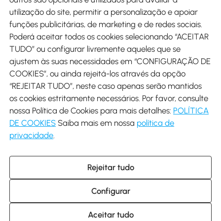
utilização do site, permitir a personalização e apoiar
funções publicitárias, de marketing e de redes sociais.
Poderá aceitar todos os cookies selecionando “ACEITAR
Envio
TUDO” ou configurar livremente aqueles que se
ajustem às suas necessidades em “CONFIGURAÇÃO DE
COOKIES”, ou ainda rejeitá-los através da opção
“REJEITAR TUDO”, neste caso apenas serão mantidos
os cookies estritamente necessários. Por favor, consulte
Descarregar Aosom App
nossa Política de Cookies para mais detalhes:
POLÍTICA
DE COOKIES
Saiba mais em nossa
política de
Google Play
privacidade
.
Rejeitar tudo
+34 931 294 512 (Seg-Sex das 7:30 às 16:30h)
info@aosom.pt
Configurar
C/ Roc Gros, nº 15. 08550 Els Hostalets de Balenyà (Barcelona),
Espanha
© 2014-2026 SPANISH AOSOM SL (NIF: B66295775) Todos os
Aceitar tudo