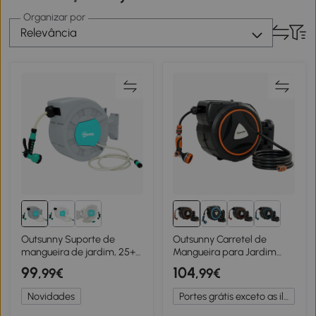
Organizar por
Relevância
Outsunny Suporte de
Outsunny Carretel de
mangueira de jardim, 25+2
Mangueira para Jardim
metros de mangueira no
28+2 m com 12 Modos de
99
104
,99€
,99€
estojo robusto, fixação de
Pulverização Bloqueio
parede, 7 padrões de
Automático e Retracção
Novidades
Portes grátis exceto as ilhas
pulverização, giratório a
Controlada Suporte
180°, Cinza
Orientável 180° Laranja