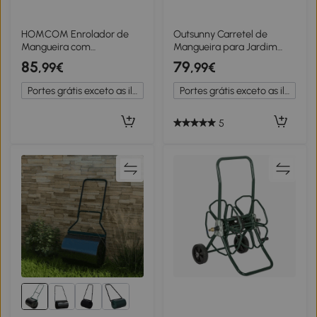
HOMCOM Enrolador de
Outsunny Carretel de
Mangueira com
Mangueira para Jardim
Mecanismo de
20+2 m com 7 Bocais
85
79
,99€
,99€
Recolhimento Mangueira
Função de Bloqueio
de 16,5 m Montagem em
Retorno Automático e Giro
Portes grátis exceto as ilhas
Portes grátis exceto as ilhas
Parede Vermelho e Preto
de 180° Cinza Claro
5