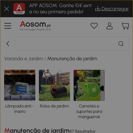
APP AOSOM: Ganhe 10€ extr
Descarregar
a no seu primeiro pedido!
Varanda e Jardim
/
Manutenção de jardim
Lâmpada anti -
Rolos de jardim
Carretéis e
inseto
suportes para
mangueiras
Manutenção de jardim
47 Resultados