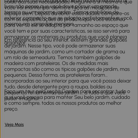
Quando se trata de galpões de armazenamento ao ar
cuide das suas necessidades. Pergunte a si mesmo o que
livre, não pense que você deve possuir um grande
você vai manter por dentro e faça as medições de
terraço ou um enorme jardim. Temos mobiliário de
espaço bem. Depois de obter esses dados, compare-os
exterior compacto que se adapta perfeitamente a você,
com as especificações do produto que você escolheu
mesmo em varandas menores.
para ver se ele se adapta por tamanho ao espaço que
você tem e por suas características, se isso servirá para
armazenar os materiais ou produtos que você planeja
Em referência ao seu interior, existem grandes galpões
organizar.
de jardim. Nesse tipo, você pode armazenar suas
máquinas de jardim, como um cortador de grama ou
um rolo de semeadura. Temos também galpões de
madeira com prateleiras. Os de medidas mais
compactas são como os típicos galpões de jardim, mas
pequenos. Dessa forma, as prateleiras foram
incorporadas ao seu interior para que você possa deixar
tudo, desde detergente para a roupa, baldes ou
Faça um tour pela seção Garden para encontrar tudo o
pequenas ferramentas de jardim ... a tudo o que você
que você precisa para manter Seu belo jardim, cuidado
puder imaginar.
e como sempre, todos os nossos produtos ao melhor
preço.
Veja Mais