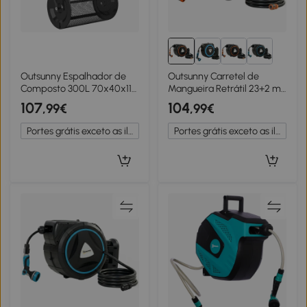
Outsunny Espalhador de
Outsunny Carretel de
Composto 300L 70x40x112
Mangueira Retrátil 23+2 m
cm Espalhador de Adubo
com 12 Modos de
107
104
,99€
,99€
para Relvado com Guiador
Pulverização Bloqueio
Ajustável Cesto de Rede
Automático Retração
Portes grátis exceto as ilhas
Portes grátis exceto as ilhas
Metálica Preto
Controlada Suporte
Laranja