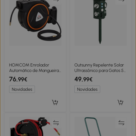
HOMCOM Enrolador
Outsunny Repelente Solar
Automático de Mangueira
Ultrassônico para Gatos 5
de Pressão 20 m + 2 m
Modos Sensor PIR Clarão
76
49
,99€
,99€
com Conector 1/4” BSP e
LED
Suporte Giratório 180°
Novidades
Novidades
Preto