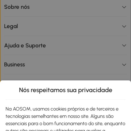
Sobre nós
Legal
Ajuda e Suporte
Business
Informações de interesse
Nós respeitamos sua privacidade
Site
Na AOSOM, usamos cookies próprios e de terceiros e
tecnologias semelhantes em nosso site. Alguns são
Métodos de pagamento
essenciais para o bom funcionamento do site, enquanto
outros são opcionais e utilizados para avaliar a