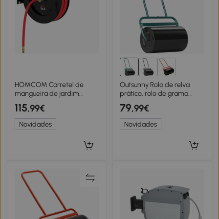
HOMCOM Carretel de
Outsunny Rolo de relva
mangueira de jardim
prático, rolo de grama
montado na parede,
conveniente, rolo para
115
79
,99€
,99€
retração automática, 20
relvado, rolo de jardim,
bar de pressão de água,
versátil, aço, 58L x 32,5B x
Novidades
Novidades
mangueira de água 15+1 m,
113H cm, Verde escuro
metal