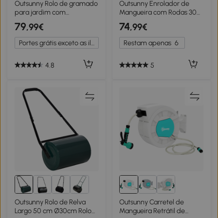
Outsunny Rolo de gramado
Outsunny Enrolador de
para jardim com
Mangueira com Rodas 30
capacidade de 60L
m (Ø16 Mm) Carrinho em
79
74
,99€
,99€
preenchível com areia ou
Metal Verde Escuro
água de 50 cm de
Portes grátis exceto as ilhas
Restam apenas
6
diâmetro preto
4.8
5
Outsunny Rolo de Relva
Outsunny Carretel de
Largo 50 cm Ø30cm Rolo
Mangueira Retrátil de