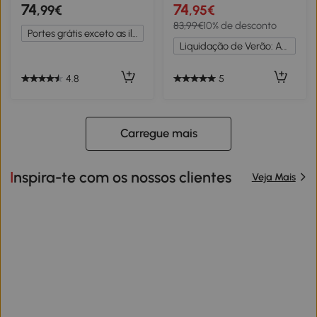
de Relva de 30L
Parede de 25+2 m e
74
74
,99€
,95€
Preenchido com Areia ou
Bloqueio de Retorno
83,99€
10% de desconto
Água com Pega em U
Automático Bocal com 7
Portes grátis exceto as ilhas
102x50x30 cm Verde
Funções e Giro de 180°
Liquidação de Verão: Até -20%
55x20x42 cm Cinza Claro
4.8
5
Carregue mais
Inspira-te com os nossos clientes
Veja Mais