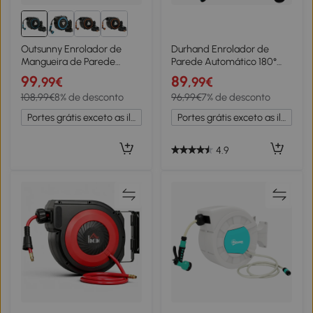
Outsunny Enrolador de
Durhand Enrolador de
Mangueira de Parede
Parede Automático 180°
Automático 23+2 m
com Mangueira 15 + 1,5 m e
99
89
,99€
,99€
Carretel Automático Pistola
Pistola 7 Modos Preto e
108,99€
8% de desconto
96,99€
7% de desconto
de Rega 10+2 Modos
Verde
55x31x50 cm Azul
Portes grátis exceto as ilhas
Portes grátis exceto as ilhas
4.9