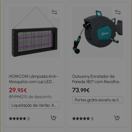
HOMCOM Lâmpada Anti-
Outsunny Enrolador de
Mosquitos com Luz LED
Parede 180° com Recolha
Mata Mosquitos Elétrico 8W
Automática 15 m + 1,4 m
29
73
,95€
,99€
Efetivo para 60 m² com
Lança de Rega Incluída
37,99€
21% de desconto
Corrente para Interior
Cinza Escuro e Verde
Portes grátis exceto as ilhas
Jardim Terraço Pátio
Liquidação de Verão: Até -20%
49x6x25 cm Preto
5
5