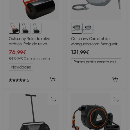
Outsunny Rolo de relva
Outsunny Carretel de
prático, Rolo de relva
Mangueira com Mangueira
conveniente, Rolo de
de Jardim 30 m Caixa
76
121
,99€
,99€
grama, Rolo de jardim,
Giratória 180° com
84,99€
9% de desconto
versátil, aço, 58L x 32,5B x
Enrolamento Automático e
Portes grátis exceto as ilhas
113H cm, Vermelho
Auto-travamento
Novidades
5