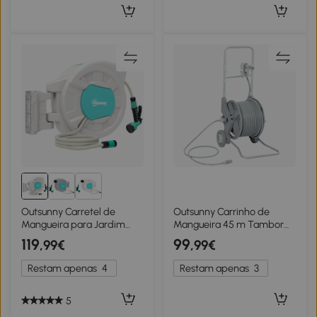
Outsunny Carretel de
Outsunny Carrinho de
Mangueira para Jardim
Mangueira 45 m Tambor
35+2 m Suporte de Parede
com 2 Padrões de Spray
119
99
,99€
,99€
Alça Giratório a 180°
Adaptador de Torneira
55x20x42 cm Cinza Claro
Manivela 2 Rodas
Restam apenas
4
Restam apenas
3
45x44x78 cm Cinza
5