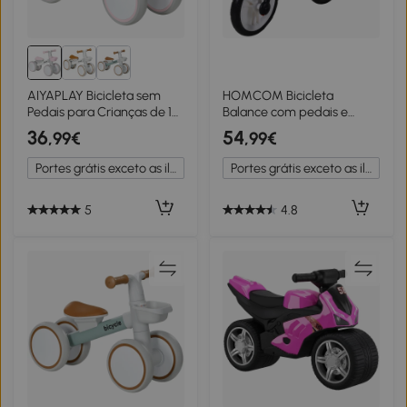
AIYAPLAY Bicicleta sem
HOMCOM Bicicleta
Pedais para Crianças de 12-
Balance com pedais e
36 Meses Bicicleta de
rodas removíveis Assento
36
54
,99€
,99€
Equilíbrio com Assento
ajustável 33-38cm Crianças
Ajustável 56x27x39 cm
+2 Anos Carga 25kg Cor
Portes grátis exceto as ilhas
Portes grátis exceto as ilhas
Rosa
vermelha
5
4.8