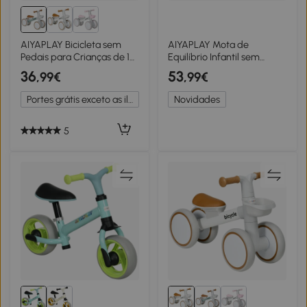
AIYAPLAY Bicicleta sem
AIYAPLAY Mota de
Pedais para Crianças de 12-
Equilíbrio Infantil sem
36 Meses Bicicleta de
Pedais com Música e Rodas
36
53
,99€
,99€
Equilíbrio com Assento
Extra Largas para Crianças
Ajustável 56x27x39 cm
dos 18–36 Meses Rosa
Portes grátis exceto as ilhas
Novidades
Verde
5