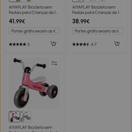
AIYAPLAY Bicicleta sem
AIYAPLAY Bicicleta sem
Pedais para Crianças de 18-
Pedais para Crianças de 12-
48 Meses Bicicleta de
36 Meses Bicicleta de
41
38
,99€
,99€
Equilíbrio com Assento
Equilíbrio com Assento
Ajustável em Altura
Ajustável 56x27x39 cm
Portes grátis exceto as ilhas
Portes grátis exceto as ilhas
66,5x34x47 cm Verde
Marrom
5
4.7
AIYAPLAY Bicicleta sem