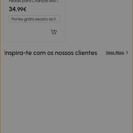
Pedais para Crianças dos 12
aos 36 Meses Bicicleta de
34
,99€
Equilíbrio com Guiadores
com Rotação Limitada a
Portes grátis exceto as ilhas
60° 69x40x49 cm Rosa
Inspira-te com os nossos clientes
Veja Mais