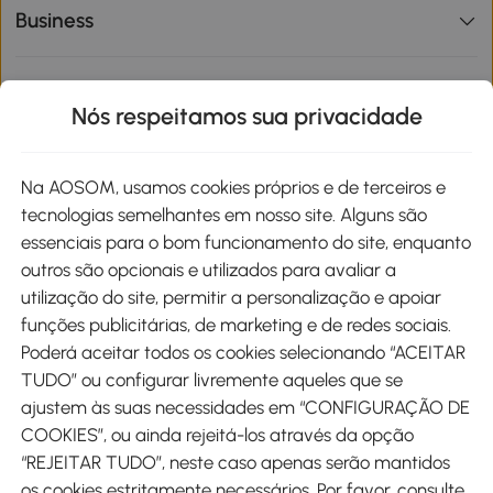
Business
Informações de interesse
Nós respeitamos sua privacidade
Site
Na AOSOM, usamos cookies próprios e de terceiros e
tecnologias semelhantes em nosso site. Alguns são
Métodos de pagamento
essenciais para o bom funcionamento do site, enquanto
outros são opcionais e utilizados para avaliar a
utilização do site, permitir a personalização e apoiar
funções publicitárias, de marketing e de redes sociais.
Poderá aceitar todos os cookies selecionando “ACEITAR
Envio
TUDO” ou configurar livremente aqueles que se
ajustem às suas necessidades em “CONFIGURAÇÃO DE
COOKIES”, ou ainda rejeitá-los através da opção
“REJEITAR TUDO”, neste caso apenas serão mantidos
os cookies estritamente necessários. Por favor, consulte
Descarregar Aosom App