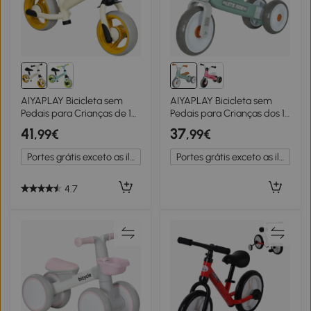
AIYAPLAY Bicicleta sem
AIYAPLAY Bicicleta sem
Pedais para Crianças de 18-
Pedais para Crianças dos 12
48 Meses Bicicleta de
aos 36 Meses Bicicleta de
41
37
,99€
,99€
Equilíbrio com Assento
Equilíbrio com Guiadores
Ajustável em Altura
com Rotação Limitada a
Portes grátis exceto as ilhas
Portes grátis exceto as ilhas
66,5x34x47 cm Branco
60° 69x40x49 cm Verde
4.7