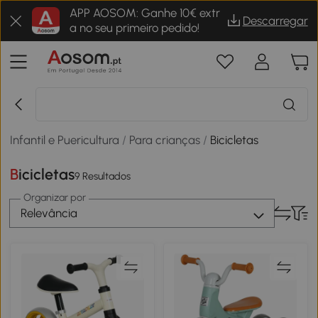
APP AOSOM: Ganhe 10€ extr
Descarregar
a no seu primeiro pedido!
Infantil e Puericultura
/
Para crianças
/
Bicicletas
Bicicletas
9 Resultados
Organizar por
Relevância