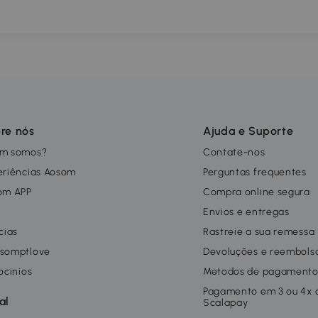
re nós
Ajuda e Suporte
m somos?
Contate-nos
eriências Aosom
Perguntas frequentes
om APP
Compra online segura
g
Envios e entregas
cias
Rastreie a sua remessa
somptlove
Devoluções e reembols
ocinios
Metodos de pagament
Pagamento em 3 ou 4x
al
Scalapay