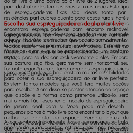
ao ar livre a uma cama ao ar livre de 2 lugares. Ideal
para desfrutar dos tempos livres sem restrições! Este tipo
de espreguiçadeiras fixas são ideais tanto para
residências particulares quanto para casas rurais, hotéis
Escolha sua espreguiçadeira ideal ao ar livre
ou spas. Entre este tipo de espreguiçadeiras fixas
encontrará espreguiçadeiras com encosto reclinável,
Dependendo do tipo de espreguiçadeira que pretende
espreguiçadeiras com ou sem braços; mas também
adquirir, ficará feliz em saber que poderá complementá-
espreguiçadeiras totalmente fixas, confeccionadas com
la com
almofadas para espreguiçadeiras
que são muito
tecidos resistentes e estrutura em madeira. Este último
fáceis de lavar e que lhe proporcionarão um conforto
modelo é muito decorativo e vai te beneficiar se tiver um
extra.
espaço para se dedicar exclusivamente a eles. Embora
sua postura seja fixa, geralmente semi-horizontal, seu
formato ergonômico a torna uma das espreguiçadeiras
Como você pode ver, hoje existem muitas possibilidades
preferidas dos usuários.
para obter a sua espreguiçadeira ao ar livre perfeita.
Existem tantos modelos que você terá muitas opções
para escolher. Além disso, se prestar atenção ao espaço
que dispõe e à forma como pretende utilizá-lo, será
muito mais fácil escolher o modelo de espreguiçadeira
de jardim ideal para si. Você pode até desenhar
pequenos planos à mão livre para encontrar o layout que
melhor se adapta ao espaço. Sempre, antes de
A cor, embora inicialmente possa pensar que se trata
comparar qualquer modelo, mas principalmente aqueles
apenas de uma questão estética, também pode ser
que não são dobráveis e também têm grandes