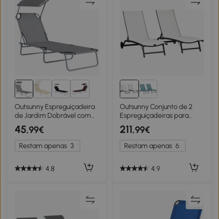
2+
Outsunny Espreguiçadeira
Outsunny Conjunto de 2
de Jardim Dobrável com
Espreguiçadeiras para
Toldo Removível e
Exterior com Encosto
45
211
,99€
,99€
Ajustável e Encosto
Ajustável em 5 Níveis e
Ajustável em 4 Posições
Rodas para Praia Piscina
Restam apenas
3
Restam apenas
6
187x58x36 cm Cinza Claro
165x66x102cm Branco e
Preto
4.8
4.9