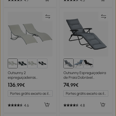
2+
Outsunny 2
Outsunny Espreguiçadeira
espreguiçadeiras
de Praia Dobrável
ergonômicas dobráveis ​​em
Reclinável 6 Posições de
136
74
,99€
,99€
forma de S com estrutura
Alta Qualidade com
de alumínio Textilene para
Colchão Apoios de Braços
Portes grátis exceto as ilhas
Portes grátis exceto as ilhas
jardim e varanda
Aço Poliéster Cinza
165x61x63 cm Bege
4.6
4.8