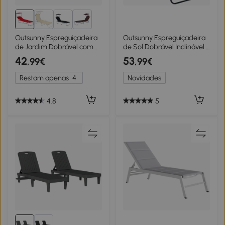
2+
Outsunny Espreguiçadeira
Outsunny Espreguiçadeira
de Jardim Dobrável com
de Sol Dobrável Inclinável 4
Toldo Removível e
Posições 3 Almofadas
42
53
,99€
,99€
Ajustável e Encosto
Castanho
Ajustável 187x58x36 cm
Restam apenas
4
Novidades
Vermelho
4.8
5