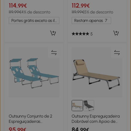
Acácia com Descanso para
Reclinável em 4 Posições e
114
112
,99€
,99€
os Pés Removível e
Textilene 530 g/m² Cinza
119,99€
4% de desconto
119,99€
5% de desconto
Almofada com Apoio de
Escuro
Cabeça 158x61x70 cm
Portes grátis exceto as ilhas
Restam apenas
7
Bege
5
Outsunny Conjunto de 2
Outsunny Espreguiçadeira
Espreguiçadeiras
Dobrável com Apoio de
Dobráveis com Dossel 360°
Cabeça e Encosto Ajustável
95
84
,99€
,99€