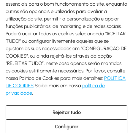
Métodos de pagamento
essenciais para o bom funcionamento do site, enquanto
outros são opcionais e utilizados para avaliar a
utilização do site, permitir a personalização e apoiar
funções publicitárias, de marketing e de redes sociais.
Poderá aceitar todos os cookies selecionando “ACEITAR
Envio
TUDO” ou configurar livremente aqueles que se
ajustem às suas necessidades em “CONFIGURAÇÃO DE
COOKIES”, ou ainda rejeitá-los através da opção
“REJEITAR TUDO”, neste caso apenas serão mantidos
os cookies estritamente necessários. Por favor, consulte
Descarregar Aosom App
nossa Política de Cookies para mais detalhes:
POLÍTICA
DE COOKIES
Saiba mais em nossa
política de
Google Play
privacidade
.
Rejeitar tudo
+34 931 294 512 (Seg-Sex das 7:30 às 16:30h)
info@aosom.pt
Configurar
C/ Roc Gros, nº 15. 08550 Els Hostalets de Balenyà (Barcelona),