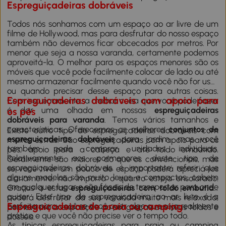
Espreguiçadeiras dobráveis
Todos nós sonhamos com um espaço ao ar livre de um
filme de Hollywood, mas para desfrutar do nosso espaço
também não devemos ficar obcecados por metros. Por
menor que seja a nossa varanda, certamente podemos
aproveitá-la. O melhor para os espaços menores são os
móveis que você pode facilmente colocar de lado ou até
mesmo armazenar facilmente quando você não for usar
ou quando precisar desse espaço para outras coisas.
Espreguiçadeiras dobráveis com apoio para
Com isso em mente, a melhor coisa que você pode fazer
é dar uma olhada em nossas
espreguiçadeiras
os pés
dobráveis para varanda
. Temos vários tamanhos e
características. Oferecemos os melhores
conjuntos de
Existe outro tipo de espreguiçadeiras dobráveis com
espreguiçadeiras dobráveis
para jardim, mas você
muitos extras. São espreguiçadeiras com apoio para os
também pode comprar unidades individuais.
pés, apoio para a cabeça e até toldo embutido.
Relativamente aos pormenores deste tipo de
Geralmente são maiores do que os convencionais, mas
espreguiçadeiras dobráveis, é importante referir que
se você tiver um pouco de espaço poderá apreciá-los
alguns modelos são muito leves e compactos, cabem
diariamente, não importa o quanto esteja ensolarado.
em qualquer lugar e são fáceis de transportar para onde
Graças a estas
espreguiçadeiras com toldo embutido
quiser. Este tipo de espreguiçadeira ao ar livre é a
poderá desfrutar da sua varanda muito mais relaxada,
Espreguiçadeiras de praia ou camping
perfeita para você se você quer algo que seja realmente
pois evitará a exposição ao sol graças aos seus toldos e
prático e que você não precise ver o tempo todo.
dosséis.
As típicas espreguiçadeiras para praia ou camping