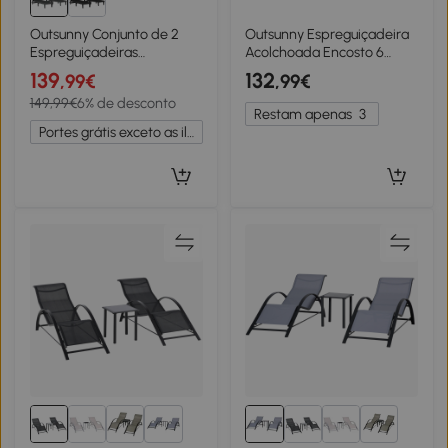
Outsunny Conjunto de 2
Outsunny Espreguiçadeira
Espreguiçadeiras
Acolchoada Encosto 6
Reclináveis de Plástico PP
Posições Estrutura em
139
132
,99€
,99€
com Bandeja Lateral
Alumínio Capacidade 120
149,99€
6% de desconto
Encosto Ajustável em 5
kg Cinza Claro
Restam apenas
3
Posições 192x57x28,5 cm
Portes grátis exceto as ilhas
Cinzento