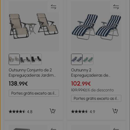
Outsunny Conjunto de 2
Outsunny 2
Espreguiçadeiras Jardim
Espreguiçadeiras de
Dobráveis com Mesa
Jardim Dobráveis
138
102
,99€
,99€
Auxiliar Porta-Copos e
Espreguiçadeiras de Aço
109,99€
6% de desconto
Encosto Ajustável
com Almofada Acolchoada
Portes grátis exceto as ilhas
90x65x110 cm Bege
Encosto Ajustável em 5
Portes grátis exceto as ilhas
Posições e Apoio para os
Pés 60x75x50-102cm Azul
e Branco
4.8
4.9