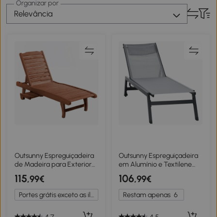
Organizar por
Relevância
Outsunny Espreguiçadeira
Outsunny Espreguiçadeira
de Madeira para Exterior
em Alumínio e Textilene
Cadeira Reclinável de
com Rodízios e Apoio de
115
106
,99€
,99€
Jardim com 2 Rodas,
Cabeça Encosto Reclinável
Encosto Ajustável e 1
Cinza Claro
Portes grátis exceto as ilhas
Restam apenas
6
Tabuleiro, Suporta até 113
kg Natural
4.7
4.5