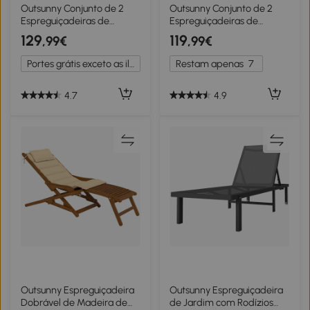
1+
1+
Outsunny Conjunto de 2
Outsunny Conjunto de 2
Espreguiçadeiras de
Espreguiçadeiras de
Jardim 59x169x66 cm com
Jardim 59x169x66 cm com
129
119
,99€
,99€
Mesa 41x41x45 cm Vidro
Mesa 41x41x45 cm Vidro
Temperado Apoio de
Temperado Apoio de
Portes grátis exceto as ilhas
Restam apenas
7
Braços Preto
Braços Cinza
4.7
4.9
Outsunny Espreguiçadeira
Outsunny Espreguiçadeira
Dobrável de Madeira de
de Jardim com Rodízios