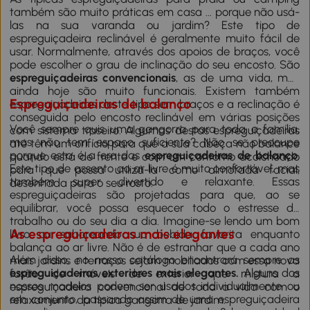
também são muito práticas em casa ... porque não usá-
las na sua varanda ou jardim? Este tipo de
espreguiçadeira reclinável é geralmente muito fácil de
usar. Normalmente, através dos apoios de braços, você
pode escolher o grau de inclinação do seu encosto. São
espreguiçadeiras convencionais
, as de uma vida, mas
ainda hoje são muito funcionais. Existem também
Espreguiçadeiras de balanço
espreguiçadeiras deste tipo sem braços e a reclinação é
conseguida pelo encosto reclinável em várias posições
Você sempre quis uma gangorra para toda a família,
com sistema traseiro. Algumas destas espreguiçadeiras
mas não tem espaço suficiente? Não se preocupe
até têm um orifício para que a sua cabeça não balance
porque esta é a era das
espreguiçadeiras de balanço
.
quando está de frente e com um contorno acolchoado
Este tipo de assento ao ar livre é muito confortável, mas
para que possa utilizá-la como almofada facial,
também super divertido e relaxante. Essas
desenhada para o seu rosto.
espreguiçadeiras são projetadas para que, ao se
equilibrar, você possa esquecer todo o estresse do
trabalho ou do seu dia a dia. Imagine-se lendo um bom
As espreguiçadeiras mais elegantes
livro ou saboreando sua bebida favorita enquanto
balança ao ar livre. Não é de estranhar que a cada ano
Além disso, no nosso catálogo encontrará sempre as
mais jardins e terraços sejam mobiliados com essa nova
espreguiçadeiras exteriores mais elegantes.
Alguns dos
fusão de móveis de exterior que mistura a
nossos modelos podem ser usados individualmente ou
espreguiçadeira convencional de toda a vida com o
em conjunto, passando assim de uma espreguiçadeira
relaxamento da típica gangorra de jardim.