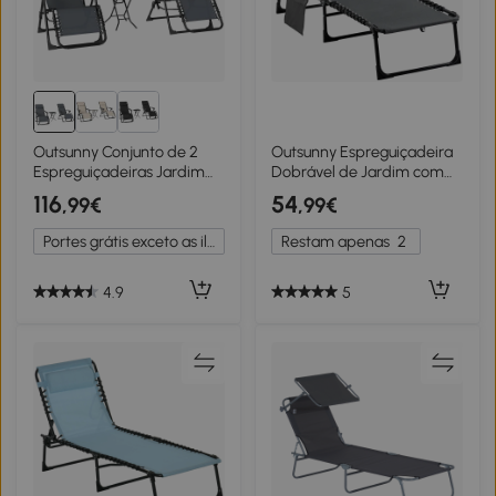
Outsunny Conjunto de 2
Outsunny Espreguiçadeira
Espreguiçadeiras Jardim
Dobrável de Jardim com
Dobráveis com Mesa
Encosto Ajustável Apoio
116
54
,99€
,99€
Auxiliar Porta-Copos e
para a Cabeça Acolchoado
Encosto Ajustável
Bolso Lateral 185x58x30 cm
Portes grátis exceto as ilhas
Restam apenas
2
90x65x110 cm Cinza
Cinza
4.9
5