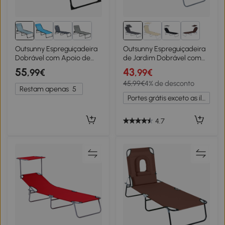
2+
Outsunny Espreguiçadeira
Outsunny Espreguiçadeira
Dobrável com Apoio de
de Jardim Dobrável com
Cabeça Reclinável 4
Toldo Removível e
55
43
,99€
,99€
Posições e Estrutura em
Ajustável em Ângulo e
45,99€
4% de desconto
Aço 189x58x30 cm Azul
Encosto Ajustável em 4
Restam apenas
5
Claro
Posições para Jardim
Portes grátis exceto as ilhas
Terraço Campismo
Exterior 187x58x36cm
Cinza
4.7