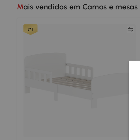
Mais vendidos em Camas e mesas 
Comparar
#1