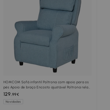
HOMCOM Sofá infantil Poltrona com apoio para os
pés Apoio de braço Encosto ajustável Poltrona relax
Sofá-cama infantil Cadeira para 3-5 anos Meninos
129
,99€
e meninas Azul
Novidades