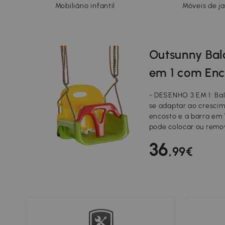
Mobiliário infantil
Móveis de j
Outsunny Bal
em 1 com Enc
Desmontável
- DESENHO 3 EM 1: Balo
Ajustáveis e
se adaptar ao crescim
encosto e a barra em 
42x33x120-18
pode colocar ou remo
obter o balanço mais
36
- DIVERSÃO E APREND
,99€
a coordenação e a cap
pequenos, essenciais 
andar. Também ajuda 
eles se divertirem, r
música, etc.
- CORDAS AJUSTÁVEIS:
podem ser ajustadas em