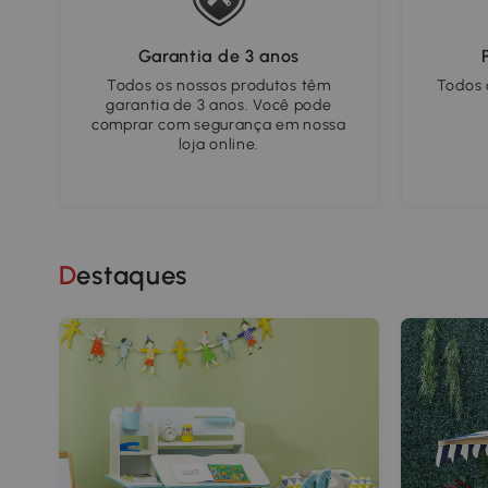
metros, para se adapt
necessidades de util
Garantia de 3 anos
escolhido. Fornece um
inclui tudo o que é ne
Todos os nossos produtos têm
Todos
garantia de 3 anos. Você pode
instalação
comprar com segurança em nossa
- PROJETO DE SEGURA
loja online.
frontal e o encosto d
segurança anexado par
esteja completamente
a 4 cordas PE para dis
uniformemente
- MEDIDAS TOTAIS: 42
Destaques
Adequado para 9-36 m
70kg. Certificações: E
montagem