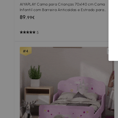
AIYAPLAY Cama para Crianças 70x140 cm Cama
Infantil com Barreira Anticaídas e Estrado para
Meninos e Meninas de 3-8 Anos
89
,99€
5
Comparar
#4