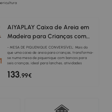
uericultura
AIYAPLAY Caixa de Areia em
Madeira para Crianças com
Toldo Ajustável Mesa de
- MESA DE PIQUENIQUE CONVERSÍVEL: Mais do
Piquenique com Bancos para
que uma caixa de areia para crianças, transforma-
se numa mesa de piquenique com bancos para
6 Crianças dos 3 aos 8 Anos
seis crianças, ideal para lanches, atividades
artísticas e brincadeiras ao ar livre
184x110x120 cm Castanho
133
- PROTEÇÃO AJUSTÁVEL COM TOLDO: Caixa de
,99€
areia infantil com toldo ajustável (24-110 cm) e
inclinável, proporciona sombra em dias quentes e
proteção leve contra chuva, garantindo conforto
em qualquer clima
- COBERTURA PROTETORA: A mesa dobrada
cobre e protege a caixa de areia da chuva, folhas,
detritos e animais de estimação, mantendo a