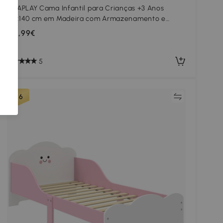
AIYAPLAY Cama Infantil para Crianças +3 Anos
70x140 cm em Madeira com Armazenamento e
Desenhos de Estrelas para Dormitório Rosa
82
,99€
5
Comparar
#6