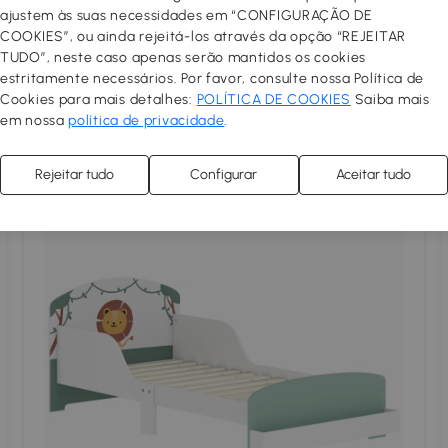
ajustem às suas necessidades em “CONFIGURAÇÃO DE
AIYAPLAY Cama para Crianças 143,5x74,5x56 cm
COOKIES”, ou ainda rejeitá-los através da opção “REJEITAR
Estrutura de Cama Infantil com Desenho de Núvem
TUDO”, neste caso apenas serão mantidos os cookies
e Barreira de Segurança Branco
84
,99€
estritamente necessários. Por favor, consulte nossa Política de
Cookies para mais detalhes:
POLÍTICA DE COOKIES
Saiba mais
em nossa
política de privacidade
.
5
Rejeitar tudo
Configurar
Aceitar tudo
Comparar
#5