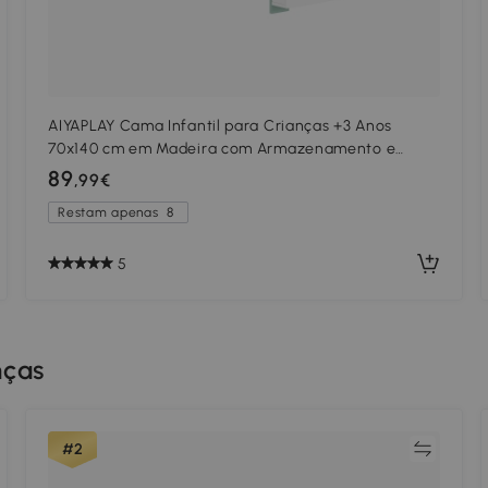
AIYAPLAY Cama Infantil para Crianças +3 Anos
70x140 cm em Madeira com Armazenamento e
Desenho de Leão para Quarto Verde
89
,99€
Restam apenas
8
5
nças
Comparar
#2