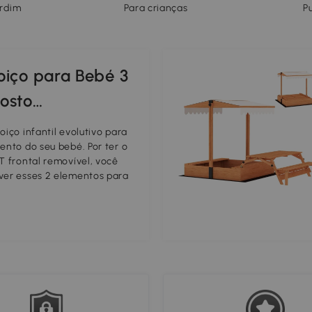
ardim
Para crianças
P
oiço para Bebé 3
osto
 Cordas
iço infantil evolutivo para
 Barra em T
ento do seu bebé. Por ter o
T frontal removível, você
0 cm Multicor
ver esses 2 elementos para
 adequado em cada etapa
IZAGEM: O baloiço melhora
acidade de equilíbrio dos
na hora de aprender a
o sistema psicomotor. Para
elaxe acompanhado de
 As cordas deste baloiço
 altura entre 1,2 e 1,8