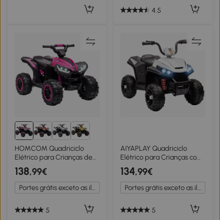
4.5
HOMCOM Quadriciclo
AIYAPLAY Quadriciclo
Elétrico para Crianças de
Elétrico para Crianças com
3-5 Anos Veículo Eléctrico a
Bateria 12V Faróis e Música
138
134
,99€
,99€
Bateria 12V com 2 Motores
Carga 30 kg 85x55,5x62
83x53x55,5 cm Rosa
cm Branco
Portes grátis exceto as ilhas
Portes grátis exceto as ilhas
5
5