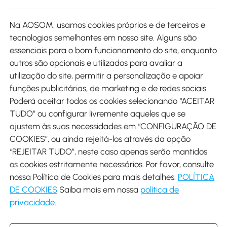
Site
Na AOSOM, usamos cookies próprios e de terceiros e
tecnologias semelhantes em nosso site. Alguns são
Métodos de pagamento
essenciais para o bom funcionamento do site, enquanto
outros são opcionais e utilizados para avaliar a
utilização do site, permitir a personalização e apoiar
funções publicitárias, de marketing e de redes sociais.
Poderá aceitar todos os cookies selecionando “ACEITAR
Envio
TUDO” ou configurar livremente aqueles que se
ajustem às suas necessidades em “CONFIGURAÇÃO DE
COOKIES”, ou ainda rejeitá-los através da opção
“REJEITAR TUDO”, neste caso apenas serão mantidos
os cookies estritamente necessários. Por favor, consulte
Descarregar Aosom App
nossa Política de Cookies para mais detalhes:
POLÍTICA
DE COOKIES
Saiba mais em nossa
política de
Google Play
privacidade
.