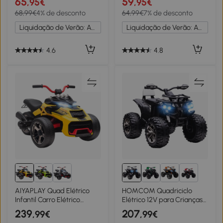
65
59
,95€
,95€
Infantil com Velocidade
36 Meses com Velocidade
68,99€
4% de desconto
64,99€
7% de desconto
2km/h 70x42x45 cm Rosa
2,5 km/h 106x41,5x48,5 cm
Vermelho
Liquidação de Verão: Até -20%
Liquidação de Verão: Até -20%
4.6
4.8
1+
AIYAPLAY Quad Elétrico
HOMCOM Quadriciclo
Infantil Carro Elétrico
Elétrico 12V para Crianças
Crianças 12V 3 Rodas 2
com Farol Música Pneus de
239
207
,99€
,99€
Motores Leitor Mp3 Buzina
Suspensão Botões Avance