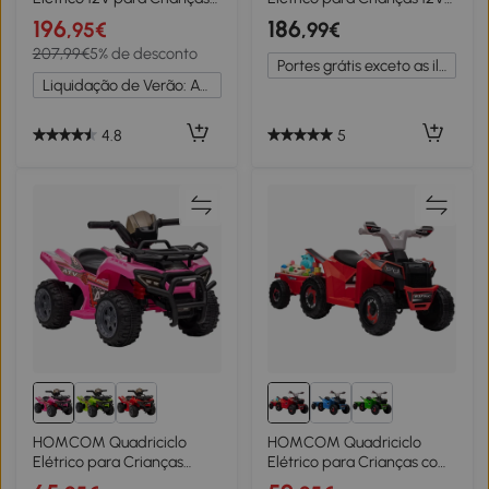
de 3-5 Anos com Farol
com 2 Motores Velocidade
196
186
,95€
,99€
Música Pneus de
até 5 km/h 3 Rodas Faróis
207,99€
5% de desconto
Suspensão Botões Avance
Buzina Música 113x74x63
Portes grátis exceto as ilhas
e Retrocesso Veículo
cm Preto e Branco
Liquidação de Verão: Até -20%
Elétrico a Bateria
100x65x73cm Vermelho
4.8
5
HOMCOM Quadriciclo
HOMCOM Quadriciclo
Elétrico para Crianças
Elétrico para Crianças com
Veículo Elétrico a Bateria 6V
Reboque Bateria 6V de 18-