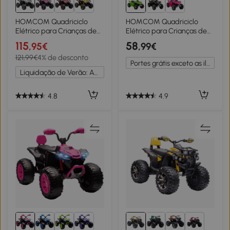
HOMCOM Quadriciclo
HOMCOM Quadriciclo
Elétrico para Crianças de
Elétrico para Crianças de
3-5 Anos Veículo Eléctrico a
18-36 Meses Quadriciclo a
115
58
,95€
,99€
Bateria 12V com 2 Motores
Bateria 6V com Avance e
121,99€
4% de desconto
83x53x55,5cm Branco
Retrocesso 72x40x45,5cm
Portes grátis exceto as ilhas
Verde
Liquidação de Verão: Até -20%
4.8
4.9