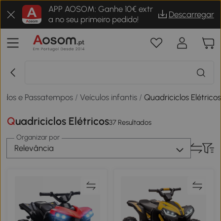
APP AOSOM: Ganhe 10€ extr
Descarregar
a no seu primeiro pedido!
uedos e Passatempos
/
Veículos infantis
/
Quadriciclos Elétrico
Quadriciclos Elétricos
37 Resultados
Organizar por
Relevância