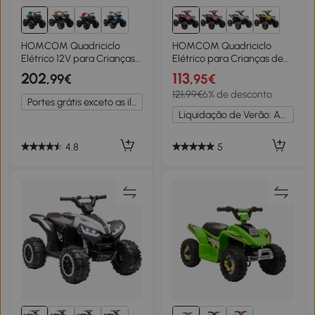
1+
HOMCOM Quadriciclo
HOMCOM Quadriciclo
Elétrico 12V para Crianças
Elétrico para Crianças de
de 3-5 Anos com Farol
3-5 Anos Veículo Eléctrico a
202
113
,99€
,95€
Música Pneus de
Bateria 12V com 2 Motores
121,99€
6% de desconto
Suspensão Botões Avance
83x53x55,5cm Vermelho
Portes grátis exceto as ilhas
e Retrocesso Veículo
Liquidação de Verão: Até -20%
Elétrico a Bateria
100x65x73cm Verde
4.8
5