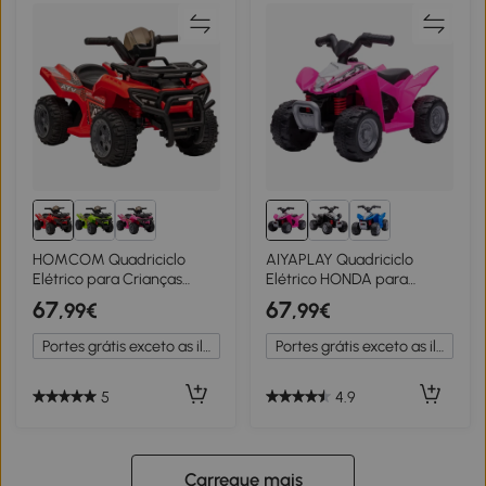
HOMCOM Quadriciclo
AIYAPLAY Quadriciclo
Elétrico para Crianças
Elétrico HONDA para
Veículo Elétrico a Bateria 6V
Crianças de 18-36 Meses
67
67
,99€
,99€
Infantil com Velocidade
Quadriciclo Elétrico Infantil
2km/h 70x42x45 cm
a Bateria 6V com Faróis
Portes grátis exceto as ilhas
Portes grátis exceto as ilhas
Vermelho
LED Buzina Velocidade de
2,8km/h e Avance
65,5x35,5x43,5cm Rosa
5
4.9
Carregue mais