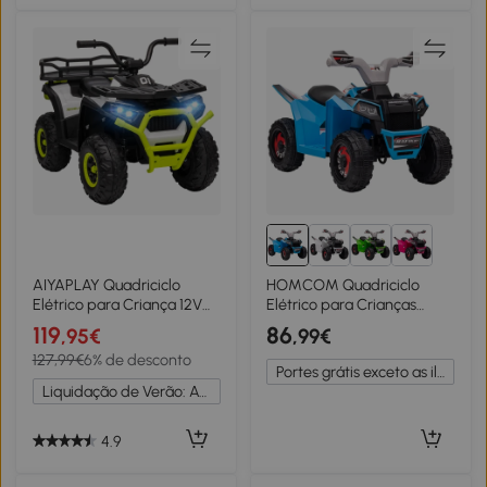
AIYAPLAY Quadriciclo
HOMCOM Quadriciclo
Elétrico para Criança 12V
Elétrico para Crianças
Faróis Música MP3
Veículo Elétrico a Bateria de
119
86
,95€
,99€
Velocidade Ajustável e
6V com Velocidade de 2,5
127,99€
6% de desconto
Cesta de Arrumação
km/h 70x41,5x48,5 cm Azul
Portes grátis exceto as ilhas
88x50x57,5 cm Verde
Liquidação de Verão: Até -20%
4.9