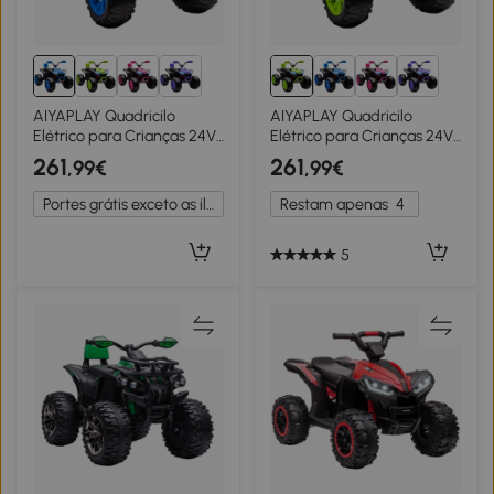
AIYAPLAY Quadricilo
AIYAPLAY Quadricilo
Elétrico para Crianças 24V
Elétrico para Crianças 24V
com 2 Lugares 2 Motores
com 2 Lugares 2 Motores
261
261
,99€
,99€
Velocidade até 6,5 km/h
Velocidade até 6,5 km/h
Faróis Buzina Música e USB
Faróis Buzina Música e USB
Portes grátis exceto as ilhas
Restam apenas
4
109x68,5x76 cm Azul
109x68,5x76 cm Verde
5