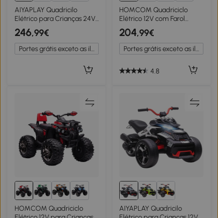
1+
AIYAPLAY Quadricilo
HOMCOM Quadriciclo
Elétrico para Crianças 24V
Elétrico 12V com Farol
com 2 Lugares 2 Motores
Música Pneus Suspensão
246
204
,99€
,99€
Velocidade até 6,5 km/h
Botões Avance Retrocesso
Faróis Buzina Música e USB
3-5 Anos Amarelo
Portes grátis exceto as ilhas
Portes grátis exceto as ilhas
109x68,5x76 cm Rosa
100x65x73cm
4.8
1+
HOMCOM Quadriciclo
AIYAPLAY Quadricilo
Elétrico 12V para Crianças
Elétrico para Crianças 12V