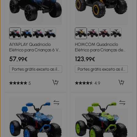
AIYAPLAY Quadriciclo
HOMCOM Quadriciclo
Elétrico para Crianças 6 V
Elétrico para Crianças de
Quadriciclo para Crianças
3-5 Anos Veículo Eléctrico a
57
123
,99€
,99€
com Velocidade até 3 km/h
Bateria 12V com 2 Motores
Faróis e Música 70x42x45
83x53x55,5 cm Amarelo
Portes grátis exceto as ilhas
Portes grátis exceto as ilhas
cm Vermelho
5
4.9