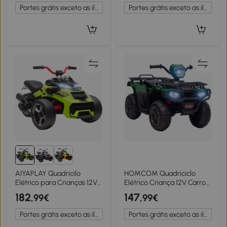
2 Velocidades 3-5 Km/h
e Retrocesso 100x65x73cm
Portes grátis exceto as ilhas
Portes grátis exceto as ilhas
Amarelo
Branco
AIYAPLAY Quadricilo
HOMCOM Quadriciclo
Elétrico para Crianças 12V
Elétrico Criança 12V Carro
com 2 Motores Velocidade
Elétrico Crianças Motor
182
147
,99€
,99€
até 5 km/h 3 Rodas Faróis
Duplo Faróis e Música
Buzina Música 113x74x63
88x45x50cm Verde
Portes grátis exceto as ilhas
Portes grátis exceto as ilhas
cm Verde