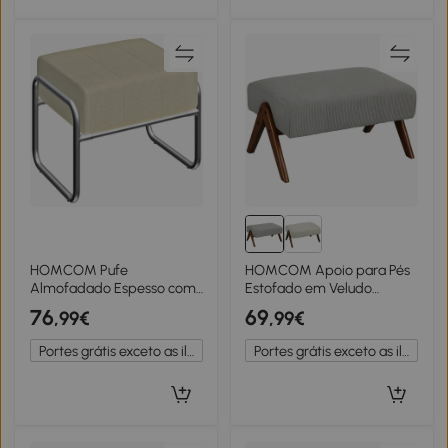
HOMCOM Pufe
HOMCOM Apoio para Pés
Almofadado Espesso com
Estofado em Veludo
Tecido Chenille e Pernas de
Otomana Retangular com
76
69
,99€
,99€
Aço para Quarto Bege
Assento Almofadado e Pés
de Madeira 69x47x36 cm
Portes grátis exceto as ilhas
Portes grátis exceto as ilhas
Cinzento Claro