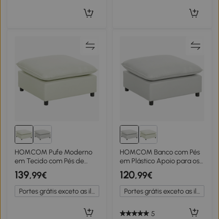
HOMCOM Pufe Moderno
HOMCOM Banco com Pés
em Tecido com Pés de
em Plástico Apoio para os
Plástico para Sala e Quarto
Pés Quadrado para Sala
139
120
,99€
,99€
75 cm Creme Branco
Puff para Quarto/Entrada
75x75x40 cm Cinza
Portes grátis exceto as ilhas
Portes grátis exceto as ilhas
5