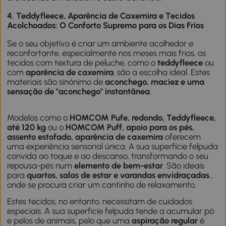
4. Teddyfleece, Aparência de Caxemira e Tecidos
Acolchoados: O Conforto Supremo para os Dias Frios
Se o seu objetivo é criar um ambiente acolhedor e
reconfortante, especialmente nos meses mais frios, os
tecidos com textura de peluche, como o
teddyfleece
ou
com
aparência de caxemira
, são a escolha ideal. Estes
materiais são sinónimo de
aconchego, maciez e uma
sensação de "aconchego" instantânea
.
Modelos como o
HOMCOM Pufe, redondo, Teddyfleece,
até 120 kg
ou o
HOMCOM Puff, apoio para os pés,
assento estofado, aparência de caxemira
oferecem
uma experiência sensorial única. A sua superfície felpuda
convida ao toque e ao descanso, transformando o seu
repousa-pés num
elemento de bem-estar
. São ideais
para
quartos, salas de estar e varandas envidraçadas
onde se procura criar um cantinho de relaxamento.
Estes tecidos, no entanto, necessitam de cuidados
especiais. A sua superfície felpuda tende a acumular pó
e pelos de animais, pelo que uma
aspiração regular
é