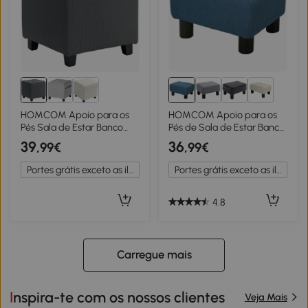
2+
HOMCOM Apoio para os
HOMCOM Apoio para os
Pés Sala de Estar Banco
Pés de Sala de Estar Banco
Estofado em Linho com
Retangular com Estrutura
39
36
,99€
,99€
Bolso Lateral Tampa com
de Madeira para Sala de
Botões 35x35x35 cm
Estar 40x30x24 cm Azul
Portes grátis exceto as ilhas
Portes grátis exceto as ilhas
Cinzento
Escuro
4.8
Carregue mais
Inspira-te com os nossos clientes
Veja Mais