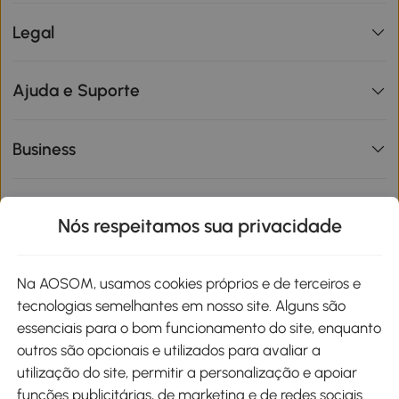
Legal
Ajuda e Suporte
Business
Informações de interesse
Nós respeitamos sua privacidade
Site
Na AOSOM, usamos cookies próprios e de terceiros e
tecnologias semelhantes em nosso site. Alguns são
Métodos de pagamento
essenciais para o bom funcionamento do site, enquanto
outros são opcionais e utilizados para avaliar a
utilização do site, permitir a personalização e apoiar
funções publicitárias, de marketing e de redes sociais.