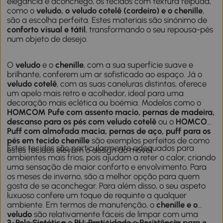
elegância e aconchego, os tecidos com textura felpuda,
como o
veludo, o veludo cotelê (cordeiro) e o chenille
,
são a escolha perfeita. Estes materiais são sinónimo de
conforto visual e tátil
, transformando o seu repousa-pés
num objeto de desejo.
O
veludo
e o
chenille
, com a sua superfície suave e
brilhante, conferem um ar sofisticado ao espaço. Já o
veludo cotelê
, com as suas caneluras distintas, oferece
um apelo mais retro e acolhedor, ideal para uma
decoração mais eclética ou boémia. Modelos como o
HOMCOM Pufe com assento macio, pernas de madeira,
descanso para os pés com veludo cotelê
ou o
HOMCOM
Puff com almofada macia, pernas de aço, puff para os
pés em tecido chenille
são exemplos perfeitos de como
Estes tecidos são particularmente adequados para
estes tecidos elevam o design do móvel.
ambientes mais frios, pois ajudam a reter o calor, criando
uma sensação de maior conforto e envolvimento. Para
os meses de inverno, são a melhor opção para quem
gosta de se aconchegar. Para além disso, o seu aspeto
luxuoso confere um toque de requinte a qualquer
ambiente. Em termos de manutenção, o
chenille e o
veludo
são relativamente fáceis de limpar com uma
3. Pele Sintética e PU: Praticidade e Resistência para o