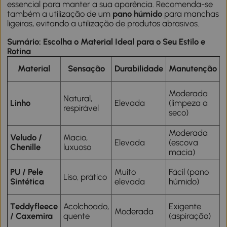
essencial para manter a sua aparência. Recomenda-se
também a utilização de um
pano húmido
para manchas
ligeiras, evitando a utilização de produtos abrasivos.
Sumário: Escolha o Material Ideal para o Seu Estilo e
Rotina
Material
Sensação
Durabilidade
Manutenção
Moderada
Natural,
f
Linho
Elevada
(limpeza a
respirável
e
seco)
e
Moderada
Veludo /
Macio,
Elevada
(escova
e
Chenille
luxuoso
macia)
i
U
PU / Pele
Muito
Fácil (pano
Liso, prático
c
Sintética
elevada
húmido)
a
Teddyfleece
Acolchoado,
Exigente
Moderada
a
/ Caxemira
quente
(aspiração)
i