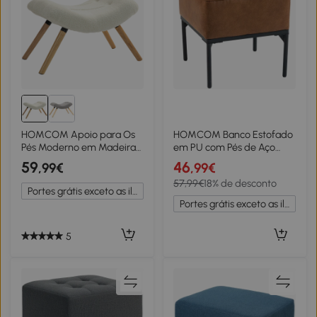
HOMCOM Apoio para Os
HOMCOM Banco Estofado
Pés Moderno em Madeira
em PU com Pés de Aço
com Revestimento em
Acolchoado Espesso Estilo
59
46
,99€
,99€
Poliéster e Pernas de Faia
Moderno Otomana para
57,99€
18% de desconto
Acolchoado Branco Creme
Quarto 40x40x46 cm
Portes grátis exceto as ilhas
Castanho
Portes grátis exceto as ilhas
5