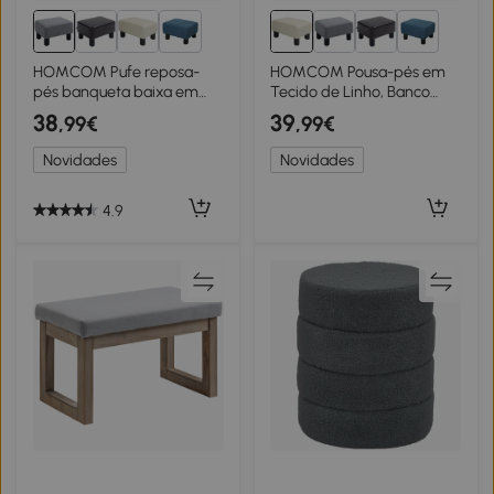
2+
2+
HOMCOM Pufe reposa-
HOMCOM Pousa-pés em
pés banqueta baixa em
Tecido de Linho, Banco
tecido de linho capacidade
Baixo com Assento
38
39
,99€
,99€
de carga 110 kg 40 x 30 x 24
Acolchoado, Estrutura em
cm cinza
Madeira e Pés Bege
Novidades
Novidades
4.9