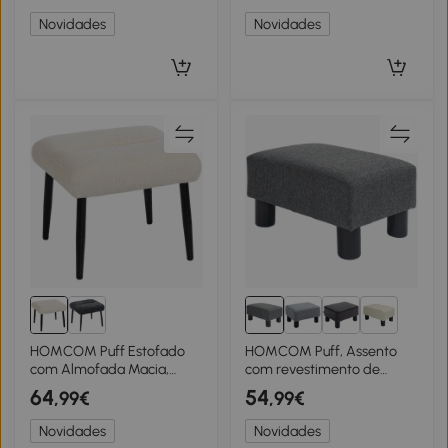
x 38 cm, cinza escuro
cm, Cinza claro
Novidades
Novidades
2+
HOMCOM Puff Estofado
HOMCOM Puff, Assento
com Almofada Macia,
com revestimento de
Pernas em Aço, Apoio para
tecido de aspecto linho,
64
54
,99€
,99€
Pés em Chenille, 45 x 41 x
Enchimento de espuma,
38 cm, Creme branco
Pernas de plástico, para
Novidades
Novidades
vários ambientes, Cinza