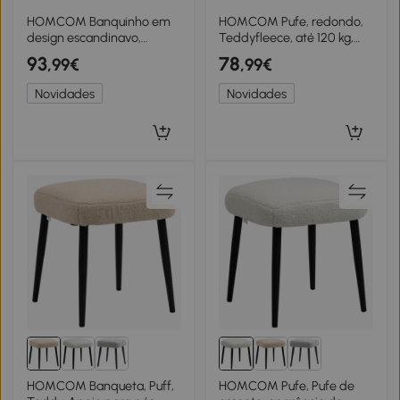
HOMCOM Banquinho em
HOMCOM Pufe, redondo,
design escandinavo,
Teddyfleece, até 120 kg,
assento, reposa-pés, 68 cm
Φ40x45H cm, Cinza escuro
93
78
,99€
,99€
x 38 cm x 42 cm, Cinza +
Natural
Novidades
Novidades
HOMCOM Banqueta, Puff,
HOMCOM Pufe, Pufe de