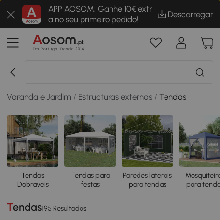
APP AOSOM: Ganhe 10€ extr
Descarregar
a no seu primeiro pedido!
Varanda e Jardim
/
Estructuras externas
/
Tendas
Tendas
Tendas para
Paredes laterais
Mosquiteir
Dobráveis
festas
para tendas
para tend
Tendas
195 Resultados