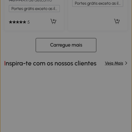
148,99€
4% de desconto
Estrutura de Aço Castanho
Areia e Bolsa com Rodas
Portes grátis exceto as ilhas
Bege e Castanho
Portes grátis exceto as ilhas
5
Carregue mais
Inspira-te com os nossos clientes
Veja Mais