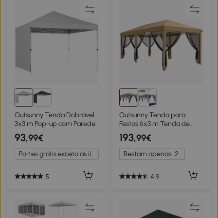
Outsunny Tenda Dobrável
Outsunny Tenda para
3x3 m Pop-up com Parede
Festas 6x3 m Tenda de
Lateral Proteção UPF50+
Jardim com 6 Mosquiteiros
93
193
,99€
,99€
Empurre Central Altura
Bolsa de Transporte e
Ajustável Branco
Estrutura de Aço para
Portes grátis exceto as ilhas
Restam apenas
2
Campismo Festas Bege
5
4.9