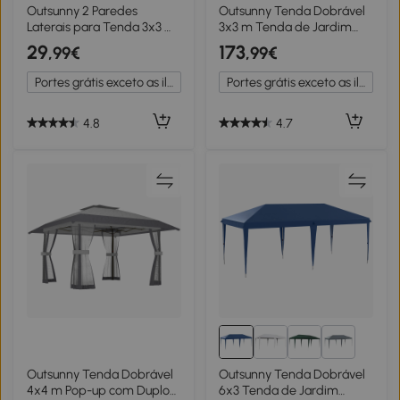
Outsunny 2 Paredes
Outsunny Tenda Dobrável
Laterais para Tenda 3x3 m
3x3 m Tenda de Jardim
Parede Lateral de
com 4 Paredes Laterais 2
29
173
,99€
,99€
Substituição de Tecido
Janelas de Malha Altura
Oxford com Janela
Ajustável Impermeável e
Portes grátis exceto as ilhas
Portes grátis exceto as ilhas
300x200 cm Verde
Anti-UV Branco
4.8
4.7
1+
Outsunny Tenda Dobrável
Outsunny Tenda Dobrável
4x4 m Pop-up com Duplo
6x3 Tenda de Jardim