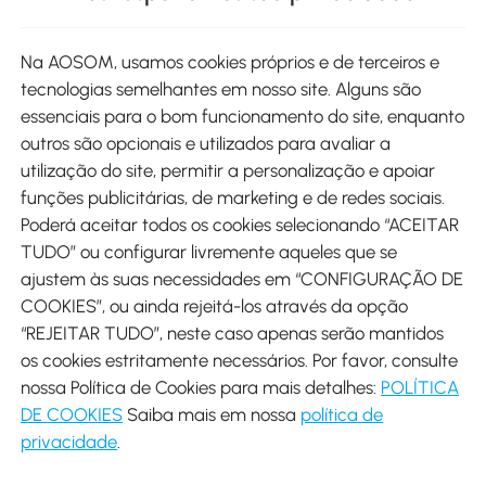
Site
Na AOSOM, usamos cookies próprios e de terceiros e
tecnologias semelhantes em nosso site. Alguns são
Métodos de pagamento
essenciais para o bom funcionamento do site, enquanto
outros são opcionais e utilizados para avaliar a
utilização do site, permitir a personalização e apoiar
funções publicitárias, de marketing e de redes sociais.
Poderá aceitar todos os cookies selecionando “ACEITAR
Envio
TUDO” ou configurar livremente aqueles que se
ajustem às suas necessidades em “CONFIGURAÇÃO DE
COOKIES”, ou ainda rejeitá-los através da opção
“REJEITAR TUDO”, neste caso apenas serão mantidos
os cookies estritamente necessários. Por favor, consulte
Descarregar Aosom App
nossa Política de Cookies para mais detalhes:
POLÍTICA
DE COOKIES
Saiba mais em nossa
política de
Google Play
privacidade
.