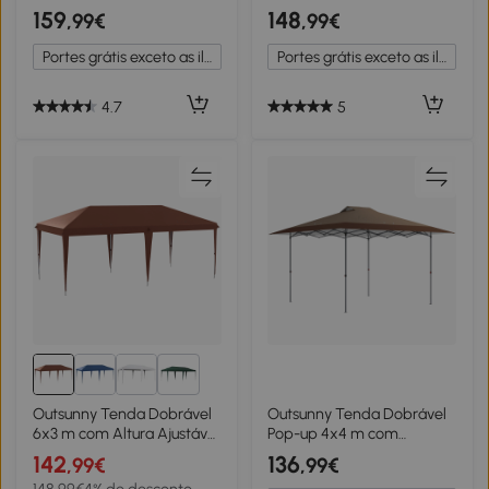
Teto, 4 Laterais de Rede,
Portátil com Bolsa de
159
148
,99€
,99€
Altura Ajustável, Bolsa de
Transporte Tecido Oxford
Transporte, UPF30+,
para Exterior Festas
Portes grátis exceto as ilhas
Portes grátis exceto as ilhas
Cinzento
Acampamento Azul
4.7
5
1+
Outsunny Tenda Dobrável
Outsunny Tenda Dobrável
6x3 m com Altura Ajustável
Pop-up 4x4 m com
em 3 Níveis Bolsa de
Bloqueio Central UPF50+
142
136
,99€
,99€
Transporte Anti-UV e
Altura Ajustável Sacos de