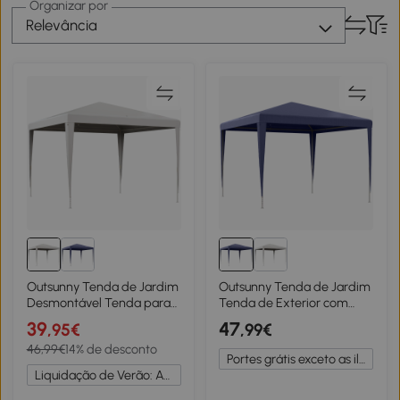
Organizar por
Relevância
Outsunny Tenda de Jardim
Outsunny Tenda de Jardim
Desmontável Tenda para
Tenda de Exterior com
Exteriores com 4 Orifícios
Tubos de Aço e Cobertura
39
47
,95€
,99€
de Drenagem e Tubo de
de PE para Eventos
46,99€
14% de desconto
Aço 293x293x252 cm
Campismo Festas
Portes grátis exceto as ilhas
Branco
293x293x252 cm Azul
Liquidação de Verão: Até -20%