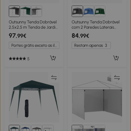
Outsunny Tenda Dobrável
Outsunny Tenda Dobrável
2,5x2,5 m Tenda de Jardim
com 2 Paredes Laterais
com 1 Parede Lateral Altura
Altura Ajustável Proteção
97
84
,99€
,99€
Ajustável para Campismo
UV50+ e Bolsa de
Festas Cinza Escuro
Transporte 240x240x250
Portes grátis exceto as ilhas
Restam apenas
3
cm Cinzenta
5