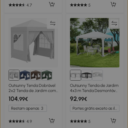
4.7
5
Outsunny Tenda Dobrável
Outsunny Tenda de Jardim
2x2 Tenda de Jardim com
4x3 m Tenda Desmontável
4 Paredes Laterais Tecido
com 4 Mosqueteiras
104
92
,99€
,99€
Oxford 2 Portas 2 Janelas e
Laterais 2 Portas e 8
Bolsa de Transporte para
Orifícios de Drenagem
Restam apenas
3
Portes grátis exceto as ilhas
Exterior Terraço
Branco
Campismo Festas Branco
4.9
5