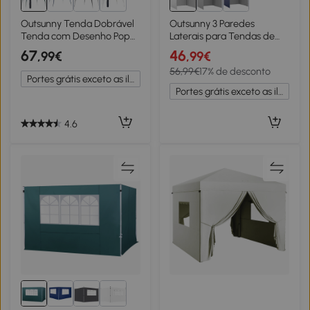
1+
Outsunny Tenda Dobrável
Outsunny 3 Paredes
Tenda com Desenho Pop
Laterais para Tendas de
Up para Jardim Campismo
3x3 m ou 3x2 m, Paredes
67
46
,99€
,99€
Festas Eventos Aço e
Laterais de Reposição em
56,99€
17% de desconto
Oxford 297x297x250 cm
Tecido Oxford com Fecho
Portes grátis exceto as ilhas
Verde
de Correr - Branco
Portes grátis exceto as ilhas
4.6