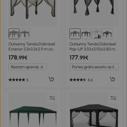
Outsunny Tenda Dobrável
Outsunny Tenda Dobrável
Exterior 3,3x3,3x2,9 m com
Pop-UP 3,92x3,92x2,83 m
Luzes LED e Controle
com Altura Ajustável
178
177
,99€
,99€
Remoto 4 Mosquiteiras
Proteção UV50+ Rede
Removíveis e Bolsa de
Mosquiteira e Bolsa de
Restam apenas
6
Portes grátis exceto as ilhas
Transporte Bege
Transporte Cinza
5
4.6