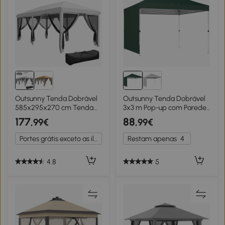
Outsunny Tenda Dobrável
Outsunny Tenda Dobrável
585x295x270 cm Tenda
3x3 m Pop-up com Parede
de Jardim com 6
Lateral Proteção UPF50+
177
88
,99€
,99€
Mosquiteiros Bolsa de
Empurre Central Altura
Transporte e Estrutura de
Ajustável Verde
Portes grátis exceto as ilhas
Restam apenas
4
Aço Cinza
4.8
5