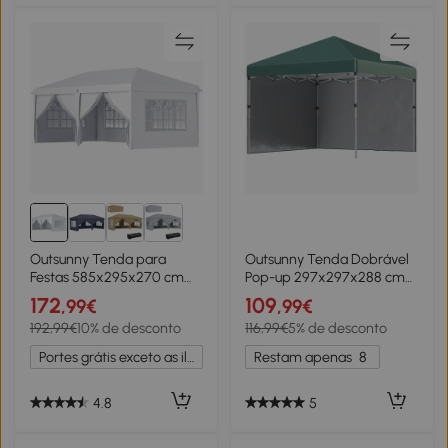
Outsunny Tenda para
Outsunny Tenda Dobrável
Festas 585x295x270 cm
Pop-up 297x297x288 cm
com Paredes Laterais
com 2 Paredes Laterais
172
109
,99€
,99€
Amovíveis 2 Portas com
Anti-UV Altura Ajustável
192,99€
10% de desconto
116,99€
5% de desconto
Zíper 4 Janelas e Bolsa de
em 3 Níveis e Bolsa de
Transporte Branco
Transporte Verde
Portes grátis exceto as ilhas
Restam apenas
8
4.8
5