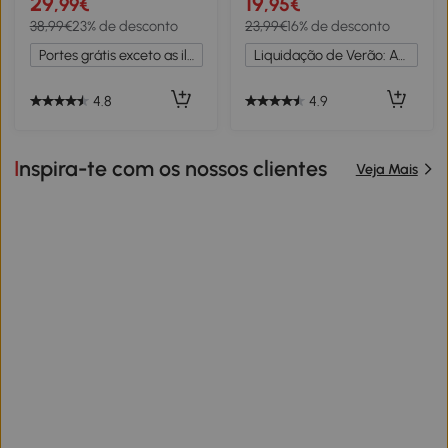
29
19
,99€
,95€
para Pendurar Roupas
Entrada de Bambu Carga
38,99€
23% de desconto
23,99€
16% de desconto
Bolsas Chapéus 46x52x182
Máxima 5kg 50x17x20cm
cm Preto e Madeira
Madeira
Portes grátis exceto as ilhas
Liquidação de Verão: Até -20%
4.8
4.9
Inspira-te com os nossos clientes
Veja Mais