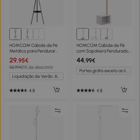
HOMCOM Cabide de Pé
HOMCOM Cabide de Pé
Metálico para Pendurar
com Sapateira Pendurador
Roupa Bolsas com 9
40x30x180cm
29
44
,95€
,99€
Ganchos e Prateleira
33,99€
11% de desconto
Cabide de Pé Moderno
Portes grátis exceto as ilhas
45x45x180 cm Preto
Liquidação de Verão: Até -20%
4.8
4.8