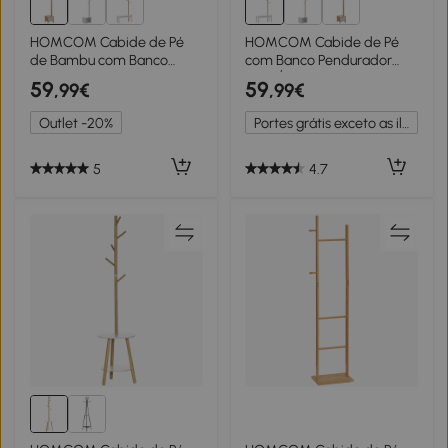
HOMCOM Cabide de Pé
HOMCOM Cabide de Pé
de Bambu com Banco
com Banco Pendurador
Gaveta de Tecido e 8
Tipo Árvore Moderno 6
59
59
,99€
,99€
Ganchos para Pendurar
Ganchos para Pendurar
Roupa Bolsas Casacos para
Roupa Malas Corredor
Outlet -20%
Portes grátis exceto as ilhas
Entrada Sala de Estar
Entrada Bambu e MDF
Corredor 35x35x177cm
80x30x180cm
Natural
5
4.7