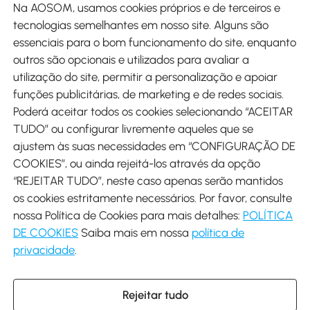
Na AOSOM, usamos cookies próprios e de terceiros e
tecnologias semelhantes em nosso site. Alguns são
Métodos de pagamento
essenciais para o bom funcionamento do site, enquanto
outros são opcionais e utilizados para avaliar a
utilização do site, permitir a personalização e apoiar
funções publicitárias, de marketing e de redes sociais.
Poderá aceitar todos os cookies selecionando “ACEITAR
Envio
TUDO” ou configurar livremente aqueles que se
ajustem às suas necessidades em “CONFIGURAÇÃO DE
COOKIES”, ou ainda rejeitá-los através da opção
“REJEITAR TUDO”, neste caso apenas serão mantidos
os cookies estritamente necessários. Por favor, consulte
Descarregar Aosom App
nossa Política de Cookies para mais detalhes:
POLÍTICA
DE COOKIES
Saiba mais em nossa
política de
Google Play
privacidade
.
Rejeitar tudo
+34 931 294 512 (Seg-Sex das 7:30 às 16:30h)