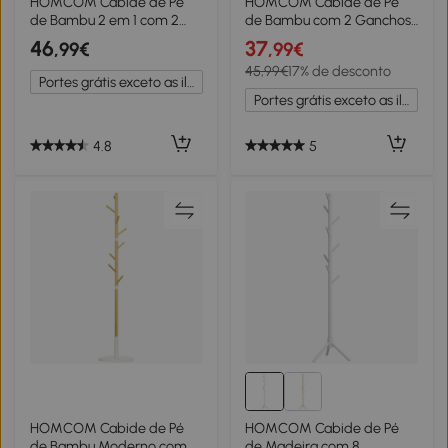
HOMCOM Cabide de Pé
HOMCOM Cabide de Pé
de Bambu 2 em 1 com 2
de Bambu com 2 Ganchos
Prateleiras 5 Ganchos e
e 3 Barras Suspensas para
46
37
,99€
,99€
Estrutura de Alumínio
Entrada Corredor
45,99€
17% de desconto
39x5x39,5x71cm Madeira e
Dormitório 36x24x168cm
Portes grátis exceto as ilhas
Branco
Madeira
Portes grátis exceto as ilhas
4.8
5
HOMCOM Cabide de Pé
HOMCOM Cabide de Pé
de Bambu Moderno com 8
de Madeira com 8