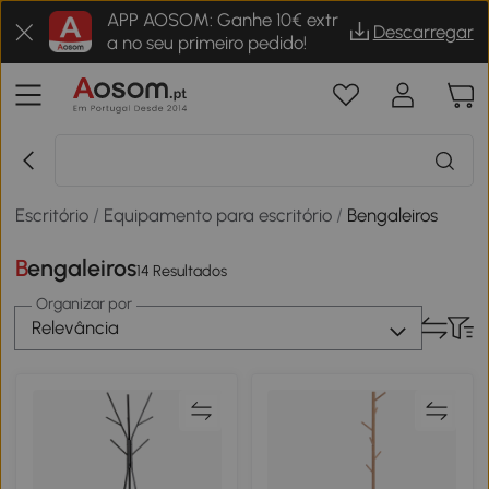
APP AOSOM: Ganhe 10€ extr
Descarregar
a no seu primeiro pedido!
Escritório
/
Equipamento para escritório
/
Bengaleiros
Bengaleiros
14 Resultados
Organizar por
Relevância