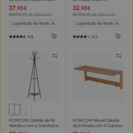
Ganchos para Roupas
Ganchos para Pendurar
37
32
,95€
,95€
Bolsas Ø37,8x175,6 cm
Roupa e Bolsas para
43,99€
13% de desconto
37,99€
13% de desconto
Madeira e Branco
Corredor Entrada
40x40x165 cm Branco
Liquidação de Verão: Até -20%
Liquidação de Verão: Até -20%
4.8
4.3
HOMCOM Cabide de Pé
HOMCOM Móvel Cabide
Metálico com 6 Ganchos e
de Entrada com 4 Ganchos
Prateleiras Cabide de Pé
Cabide de Parede de