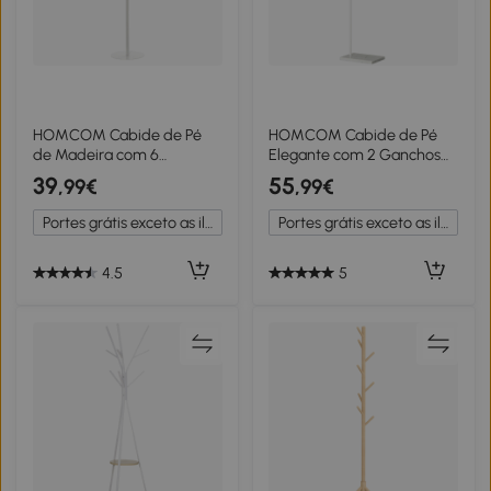
HOMCOM Cabide de Pé
HOMCOM Cabide de Pé
de Madeira com 6
Elegante com 2 Ganchos
Ganchos para Roupa
Redondos Suspensos e
39
55
,99€
,99€
Bolsas e Estrutura de Metal
Base de Mármore
35x35x174cm Branco e
35x25x170cm Branco
Portes grátis exceto as ilhas
Portes grátis exceto as ilhas
Madeira
4.5
5