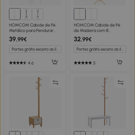
HOMCOM Cabide de Pé
HOMCOM Cabide de Pé
Metálico para Pendurar
de Madeira com 8
Roupa Bolsas com 9
Ganchos para Pendurar
39
32
,99€
,99€
Ganchos e Prateleira
Roupa e Bolsas Forma de
Cabide de Pé Moderno
Árvore para Corredor
Portes grátis exceto as ilhas
Portes grátis exceto as ilhas
45x45x180 cm Branco
Entrada 40x40x165 cm
Natural
4.6
5