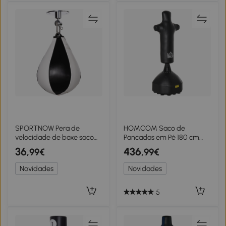
SPORTNOW Pera de
HOMCOM Saco de
velocidade de boxe saco
Pancadas em Pé 180 cm
de pancada para adultos
para Adultos Saco de
36
436
,99€
,99€
com suporte com rótula
Pancadas de Pé Boneco de
giratória 360° bomba
Treino Coluna de Boxe
Novidades
Novidades
montagem em parede ou
Design Humanoide Alta
teto preto e branco
Resistência Saco de
Pancadas Pesado Suporte
5
para Profissionais e
Iniciantes Preto