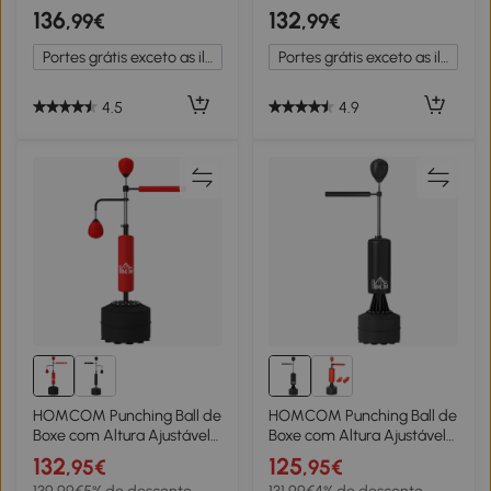
Boxe Giratória Saco de
com 2 Bolas de Velocidade
136
132
,99€
,99€
Chutes Ajustável em Altura
Barra Giratória 360° e Base
Aço 107x36x140 205 cm
Preenchida 88x50x160-
Portes grátis exceto as ilhas
Portes grátis exceto as ilhas
230cm Preto
4.5
4.9
HOMCOM Punching Ball de
HOMCOM Punching Ball de
Boxe com Altura Ajustável
Boxe com Altura Ajustável
com 2 Bolas de Velocidade
com Barra Giratória 360° e
132
125
,95€
,95€
Barra Giratória 360°
Base Preenchida