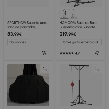
SPORTNOW Suporte para
HOMCOM Saco de Boxe
saco de pancadas,
Suspenso com Suporte
montagem na parede, 9
Bola de Velocidade
83
219
,99€
,99€
ângulos, aço, até 100 kg,
Ajustável em Altura de 167-
preto
187cm e Inflador para
Novidades
Portes grátis exceto as ilhas
Treinamento Fitness em
Casa Ginásio 115×157×221
cm Preto e Cinza
4.9