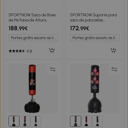
SPORTNOW Saco de Boxe
SPORTNOW Suporte para
de Pé Faixa de Altura
saco de pancadas,
Ajustável 65–175 cm Base
ajustável em altura, com
188
172
,99€
,99€
Recarregável com
speedball, estrutura
Ventosas A 57x57x175 cm
metálica, 160L x 145B x 175-
Portes grátis exceto as ilhas
Portes grátis exceto as ilhas
Preto
220H cm, preto
4.8