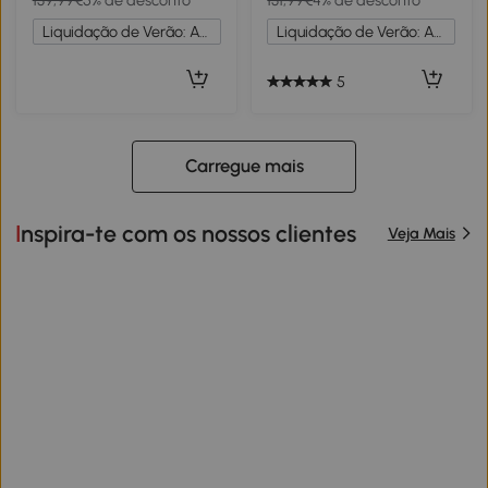
139,99€
5% de desconto
131,99€
4% de desconto
88x50x160-230 cm
88x48x155-205 cm Preto
Vermelho e Preto
Liquidação de Verão: Até -20%
Liquidação de Verão: Até -20%
5
Carregue mais
Inspira-te com os nossos clientes
Veja Mais