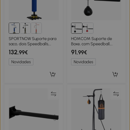
SPORTNOW Suporte para
HOMCOM Suporte de
saco, dois Speedballs,
Boxe, com Speedball,
haste giratória, almofada
barra de reflexo giratória,
132
91
,99€
,99€
de chute, altura ajustável,
altura regulável, dobrável,
aço, 107 x 36 x 140-205 cm,
aço, 79 x 72 x 20cm
Novidades
Novidades
Azul