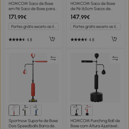
HOMCOM Saco de Boxe
HOMCOM Saco de Boxe
em Pé Saco de Boxe para
de Pé 165cm Sacos de
Adultos com Grande Base
Chão com Suporte para
171
147
,99€
,99€
Preenchível de Areia e
Preencher de Água ou
Água Ø60x180 cm Preto e
Areia para Adultos e
Portes grátis exceto as ilhas
Portes grátis exceto as ilhas
Vermelho
Crianças Preto
4.8
4.8
Sportnow Suporte de Boxe
HOMCOM Punching Ball de
Dois Speedballs Barra de
Boxe com Altura Ajustável