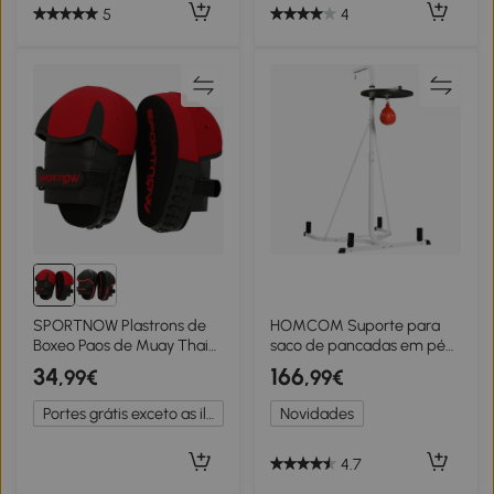
5
4
SPORTNOW Plastrons de
HOMCOM Suporte para
Boxeo Paos de Muay Thai
saco de pancadas em pé
MMA para Treino de Boxeo
autoportante 2 em 1 com
34
166
,99€
,99€
Boxing Karate Taekwondo
pera de velocidade 156 x
Artes Marciais 24x19x4 cm
115 x 224 cm branco
Portes grátis exceto as ilhas
Novidades
Vermelho
4.7