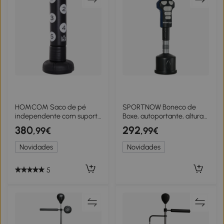
HOMCOM Saco de pé
SPORTNOW Boneco de
independente com suporte
Boxe, autoportante, altura
e almofada de plástico, 176
ajustável, base pesada,
380
292
,99€
,99€
cm, Indicado para
couro sintético,
Profissionais e Iniciantes,
preto+cinza+azul, 55 x 55 x
Novidades
Novidades
Preto
178-207 cm
5