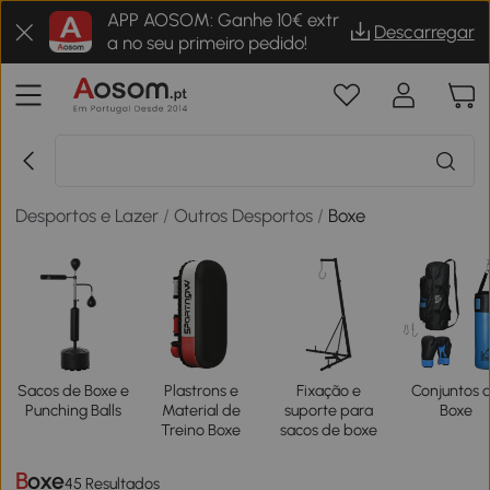
APP AOSOM: Ganhe 10€ extr
Descarregar
a no seu primeiro pedido!
Desportos e Lazer
/
Outros Desportos
/
Boxe
Sacos de Boxe e
Plastrons e
Fixação e
Conjuntos 
Punching Balls
Material de
suporte para
Boxe
Treino Boxe
sacos de boxe
Boxe
45 Resultados