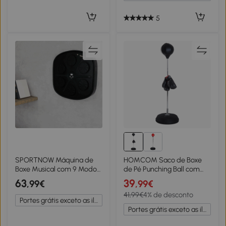
5
SPORTNOW Máquina de
HOMCOM Saco de Boxe
Boxe Musical com 9 Modos
de Pé Punching Ball com
de Velocidade Luvas e
Altura Ajustável em 4 Níveis
63
39
,99€
,99€
Conexão Bluetooth Luzes
126-144 cm Base
41,99€
4% de desconto
LED 41,8x44,6x7,5 cm Preto
Preenchível e Luvas de
Portes grátis exceto as ilhas
Boxe para Adultos e
Portes grátis exceto as ilhas
Adolescentes Preto