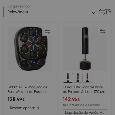
Organizar por
Relevância
SPORTNOW Máquina de
HOMCOM Saco de Boxe
Boxe Musical de Parede
de Pé para Adultos 170 cm
com 9 Modos Luzes LED e
Altura Ajustável em 3 Níveis
128
142
,99€
,95€
Conexão Bluetooth 61x48x11
Punching Ball com Base
149,99€
4% de desconto
cm Preto
Preenchível Ø50x 170 cm
Restam apenas
4
Preto
Liquidação de Verão: Até -20%