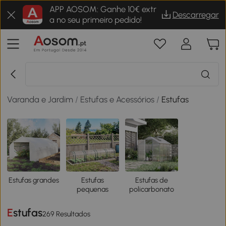
APP AOSOM: Ganhe 10€ extr
Descarregar
a no seu primeiro pedido!
Varanda e Jardim
/
Estufas e Acessórios
/
Estufas
Estufas grandes
Estufas
Estufas de
pequenas
policarbonato
Estufas
269 Resultados