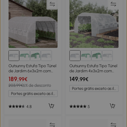
Outsunny Estufa Tipo Túnel
Outsunny Estufa Tipo Túnel
de Jardim 6x3x2m com
de Jardim 4x3x2m com
Porta Enrolável 12 Janelas
Porta Enrolável 8 Janelas
189
149
,99€
,99€
Cobertura de PE 140g/m² e
Cobertura de PE 140g/m² e
203,99€
6% de desconto
Metal Galvanizado para
Metal Galvanizado para
Portes grátis exceto as ilhas
Cultivos de Plantas
Cultivos de Plantas
Portes grátis exceto as ilhas
Verduras Branco
Verduras Branco
4.8
5