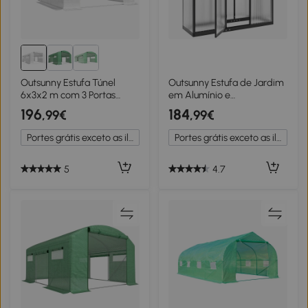
Outsunny Estufa Túnel
Outsunny Estufa de Jardim
6x3x2 m com 3 Portas
em Alumínio e
Enroláveis, 6 Janelas com
Policarbonato Estufa com
196
184
,99€
,99€
Rede e Estrutura de Aço
Janela Ajustável Porta de
Galvanizado Branco
Batente Resistente às
Portes grátis exceto as ilhas
Portes grátis exceto as ilhas
Intempéries Transparente
5
4.7