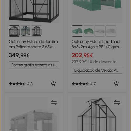
Outsunny Estufa de Jardim
Outsunny Estufa tipo Túnel
em Policarbonato 3,65㎡
8x3x2m Aço e PE 140 g/m²
190x192x201 cm Resistente
Estufa para Cultivo de
349
202
,99€
,95€
Aos Raios UV Fundação
Plantas Tomates Verduras
237,99€
14% de desconto
Reforçada Calha Cinza
com 12 Janelas e Porta
Portes grátis exceto as ilhas
Enroláveis Verde
Liquidação de Verão: Até -20%
4.8
4.7