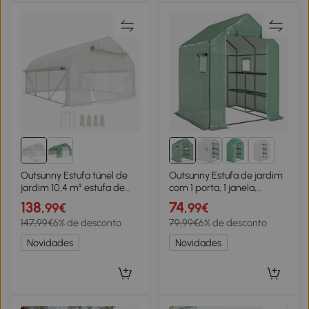
1+
Outsunny Estufa túnel de
Outsunny Estufa de jardim
jardim 10,4 m² estufa de
com 1 porta, 1 janela,
jardim anti-UV porta
prateleiras de 3 níveis para
138
74
,99€
,99€
enrolável com zíper janelas
Legumes Plantas Flores
147,99€
6% de desconto
79,99€
6% de desconto
com tela 350 x 300 x 200
Toldo PE 140 x 143 x 190 cm
cm branco
Novidades
Novidades