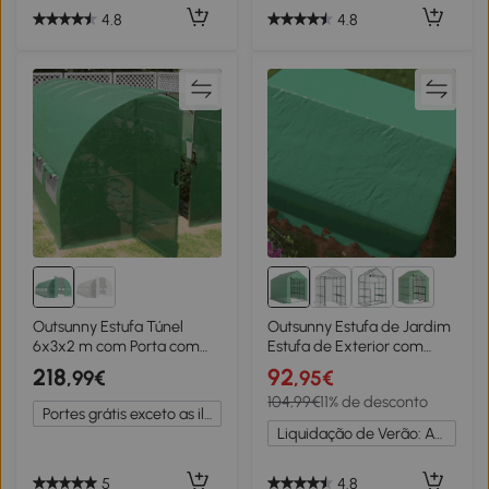
4.8
4.8
2+
Outsunny Estufa Túnel
Outsunny Estufa de Jardim
6x3x2 m com Porta com
Estufa de Exterior com
Dobradiças 12 Janelas com
Prateleiras de 4 Níveis Porta
218
92
,99€
,95€
Rede e Estrutura de Aço
com Fecho de Correr e
104,99€
11% de desconto
Galvanizado Verde
Estrutura de Aço
Portes grátis exceto as ilhas
244x180x210 cm Verde
Liquidação de Verão: Até -20%
5
4.8