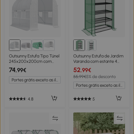
2+
Outsunny Estufa Tipo Túnel
Outsunny Estufa de Jardim
245x200x200cm com
Varanda com estante 4
Portas Enroláveis e 4
Níveis 90L x 49l x 160H cm
74
52
,99€
,99€
Janelas Cobertura de PE
Aço galvanizado cobertura
55,99€
5% de desconto
Estrutura de Metal Branco
removível PE Alta
Portes grátis exceto as ilhas
densidade Verde
Portes grátis exceto as ilhas
4.8
5