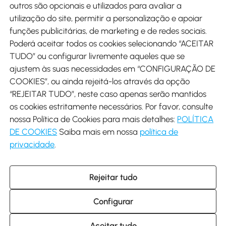
outros são opcionais e utilizados para avaliar a
utilização do site, permitir a personalização e apoiar
funções publicitárias, de marketing e de redes sociais.
Poderá aceitar todos os cookies selecionando “ACEITAR
Envio
TUDO” ou configurar livremente aqueles que se
ajustem às suas necessidades em “CONFIGURAÇÃO DE
COOKIES”, ou ainda rejeitá-los através da opção
“REJEITAR TUDO”, neste caso apenas serão mantidos
os cookies estritamente necessários. Por favor, consulte
Descarregar Aosom App
nossa Política de Cookies para mais detalhes:
POLÍTICA
DE COOKIES
Saiba mais em nossa
política de
Google Play
privacidade
.
Rejeitar tudo
+34 931 294 512 (Seg-Sex das 7:30 às 16:30h)
info@aosom.pt
Configurar
C/ Roc Gros, nº 15. 08550 Els Hostalets de Balenyà (Barcelona),
Espanha
© 2014-2026 SPANISH AOSOM SL (NIF: B66295775) Todos os
Aceitar tudo