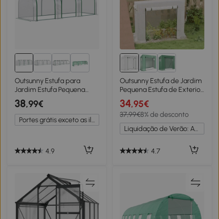
3+
Outsunny Estufa para
Outsunny Estufa de Jardim
Jardim Estufa Pequena
Pequena Estufa de Exterior
para Cultivo de Plantas
com Janelas e Estrutura de
38
34
,99€
,95€
com 3 Janelas 295x100x80
Aço Estufa de Cultivo
37,99€
8% de desconto
cm 3 Transparente e Verde
200x76x168 cm Branco
Portes grátis exceto as ilhas
Liquidação de Verão: Até -20%
4.9
4.7