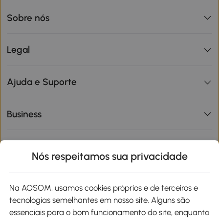
Sobre nós
Legal
Ajuda e Suporte
Business
Informações de interesse
Nós respeitamos sua privacidade
Site
Na AOSOM, usamos cookies próprios e de terceiros e
tecnologias semelhantes em nosso site. Alguns são
Métodos de pagamento
essenciais para o bom funcionamento do site, enquanto