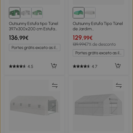
Outsunny Estufa tipo Túnel
Outsunny Estufa Tipo Túnel
397x300x200 cm Estufa
de Jardim
de Exterior com 4 Janelas
600x300x200cm para
136
129
,99€
,99€
de Malha Cobertura de PE
Cultivo de Plantas Verduras
139,99€
7% de desconto
Anti UV e 3 Portas
com 8 Janelas e Porta
Portes grátis exceto as ilhas
Enroláveis Verde
Enroláveis com Zíper Aço
Portes grátis exceto as ilhas
Verde
4.5
4.7