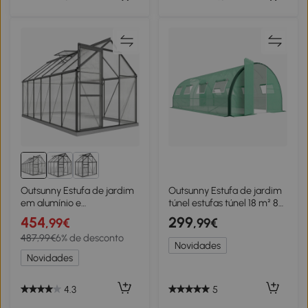
Outsunny Estufa de jardim
Outsunny Estufa de jardim
em alumínio e
túnel estufas túnel 18 m² 8
policarbonato com
janelas 2 portas articuladas
454
299
,99€
,99€
fundação, estufa com
lona PE estrutura em aço
487,99€
6% de desconto
janela regulável, porta de
galvanizado verde
Novidades
correr 190x375x199cm
Novidades
4.3
5