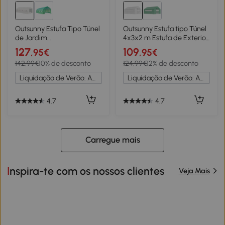
Outsunny Estufa Tipo Túnel
Outsunny Estufa tipo Túnel
de Jardim
4x3x2 m Estufa de Exterior
600x300x200cm para
com 2 Janelas Cobertura
127
109
,95€
,95€
Cultivo de Plantas Verduras
PE Anti UV e 1 Porta de
142,99€
10% de desconto
124,99€
12% de desconto
com 8 Janelas e Porta
Enrolar Branco
Enroláveis com Zíper Aço
Liquidação de Verão: Até -20%
Liquidação de Verão: Até -20%
Branco
4.7
4.7
Carregue mais
Inspira-te com os nossos clientes
Veja Mais