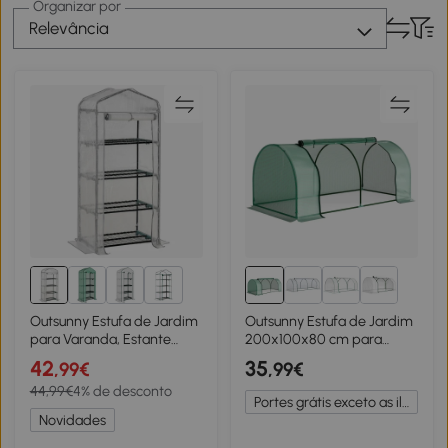
Organizar por
Relevância
3+
Outsunny Estufa de Jardim
Outsunny Estufa de Jardim
para Varanda, Estante
200x100x80 cm para
Estufa 4 Níveis, Aço Epóxi,
Cultivo de Plantas
42
35
,99€
,99€
Lona Removível PE de Alta
Sementes Estufa com
44,99€
4% de desconto
Densidade, 70 x 50 x 160
Estrutura de Aço e
Portes grátis exceto as ilhas
cm, Branco
Cobertura de Plástico
Novidades
Verde