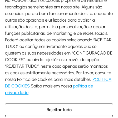
Na AOSOM, usamos cookies próprios e de terceiros e
tecnologias semelhantes em nosso site. Alguns são
Métodos de pagamento
essenciais para o bom funcionamento do site, enquanto
outros são opcionais e utilizados para avaliar a
utilização do site, permitir a personalização e apoiar
funções publicitárias, de marketing e de redes sociais.
Poderá aceitar todos os cookies selecionando “ACEITAR
Envio
TUDO” ou configurar livremente aqueles que se
ajustem às suas necessidades em “CONFIGURAÇÃO DE
COOKIES”, ou ainda rejeitá-los através da opção
“REJEITAR TUDO”, neste caso apenas serão mantidos
os cookies estritamente necessários. Por favor, consulte
Descarregar Aosom App
nossa Política de Cookies para mais detalhes:
POLÍTICA
DE COOKIES
Saiba mais em nossa
política de
Google Play
privacidade
.
Rejeitar tudo
+34 931 294 512 (Seg-Sex das 7:30 às 16:30h)
info@aosom.pt