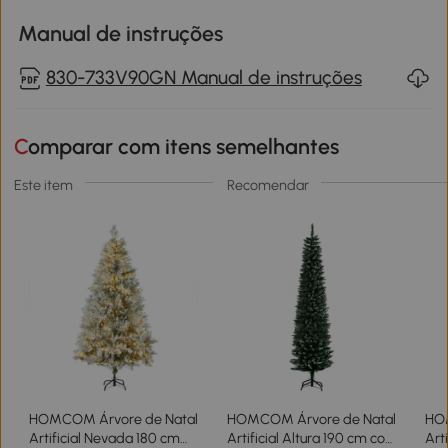
Manual de instruções
830-733V90GN Manual de instruções
Comparar com itens semelhantes
Este item
Recomendar
HOMCOM Árvore de Natal
HOMCOM Árvore de Natal
HO
Artificial Nevada 180 cm
Artificial Altura 190 cm com
Art