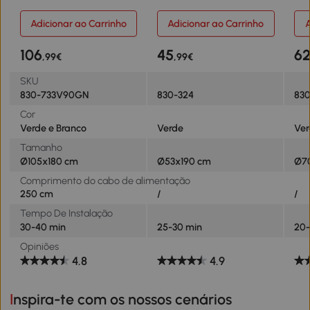
com 300 Luzes LED 577
570 Ramos de PVC
Nat
Ramos e Base Dobrável
Ignífugos Base Dobrável e
de 
Adicionar ao Carrinho
Adicionar ao Carrinho
A
Verde
Suporte Metálico
Des
Decoração de Natal
Ø70
106
45
6
,99€
,99€
Ø53x190 cm Verde
SKU
830-733V90GN
830-324
83
Cor
Verde e Branco
Verde
Ve
Tamanho
Ø105x180 cm
Ø53x190 cm
Ø7
Comprimento do cabo de alimentação
250 cm
/
/
Tempo De Instalação
30-40 min
25-30 min
20-
Opiniões
4.8
4.9
Inspira-te com os nossos cenários