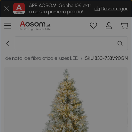
APP AOSOM: Ganhe 10€ extr
Descarregar
a no seu primeiro pedido!
re de natal de fibra ótica e luzes LED
/
SKU:830-733V90GN