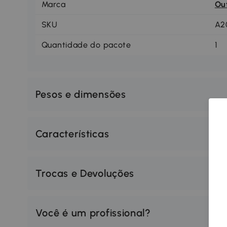
Marca
Ou
SKU
A2
Quantidade do pacote
1
Pesos e dimensões
Características
Trocas e Devoluções
Você é um profissional?