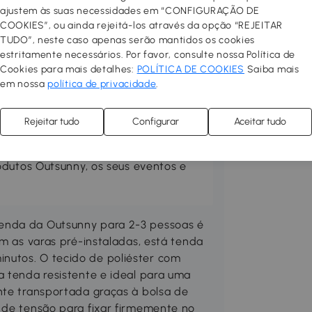
ajustem às suas necessidades em “CONFIGURAÇÃO DE
COOKIES”, ou ainda rejeitá-los através da opção “REJEITAR
TUDO”, neste caso apenas serão mantidos os cookies
estritamente necessários. Por favor, consulte nossa Política de
Cookies para mais detalhes:
POLÍTICA DE COOKIES
Saiba mais
rraço no seu espaço preferido.
em nossa
política de privacidade
.
 confortável, prático e acolhedor.
las, toldos, guarda-sóis, pisos
Rejeitar tudo
Configurar
Aceitar tudo
Compre mobiliário de exterior
ne um churrasco e desfrute ao
odutos Outsunny, os seus eventos e
enda da Outsunny para 2-3 pessoas é
om as varas pré-instaladas, está tenda
nutos. O tecido de poliéster com
a tenda resistente e ideal para uma
nte transportada graças à bolsa de
 de tensão para fixar firmemente no