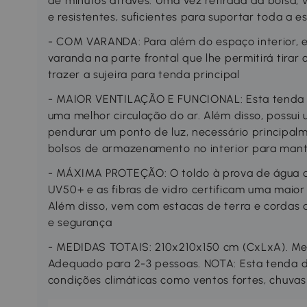
de minutos através. Uma vez retirada da bolsa,
e resistentes, suficientes para suportar toda a e
- COM VARANDA: Para além do espaço interior,
varanda na parte frontal que lhe permitirá tirar 
trazer a sujeira para tenda principal
- MAIOR VENTILAÇÃO E FUNCIONAL: Esta tenda d
uma melhor circulação do ar. Além disso, possui
pendurar um ponto de luz, necessário principalm
bolsos de armazenamento no interior para man
- MÁXIMA PROTEÇÃO: O toldo à prova de água 
UV50+ e as fibras de vidro certificam uma maio
Além disso, vem com estacas de terra e cordas 
e segurança
- MEDIDAS TOTAIS: 210x210x150 cm (CxLxA). Me
Adequado para 2-3 pessoas. NOTA: Esta tenda 
condições climáticas como ventos fortes, chuvas