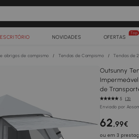
Top
ESCRITÓRIO
NOVIDADES
OFERTAS
e abrigos de campismo
/
Tendas de Campismo
/
Tendas de 2
Outsunny Te
Impermeável
de Transport
5
(3)
Enviado por Aoso
62
,99€