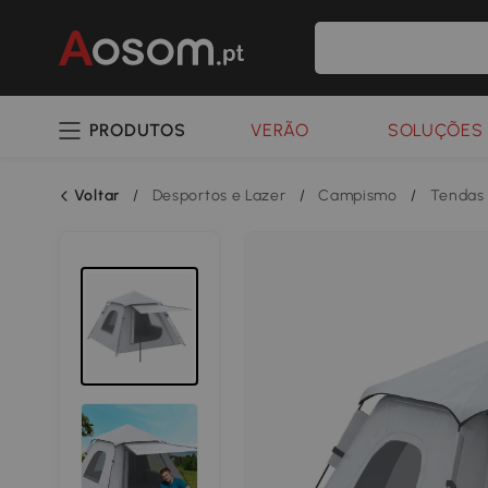
PRODUTOS
VERÃO
SOLUÇÕES 
Voltar
/
Desportos e Lazer
/
Campismo
/
Tendas 