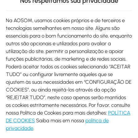
Nós respeitamos sua privacidade
Site
Na AOSOM, usamos cookies próprios e de terceiros e
tecnologias semelhantes em nosso site. Alguns são
Métodos de pagamento
essenciais para o bom funcionamento do site, enquanto
outros são opcionais e utilizados para avaliar a
utilização do site, permitir a personalização e apoiar
funções publicitárias, de marketing e de redes sociais.
Poderá aceitar todos os cookies selecionando “ACEITAR
Envio
TUDO” ou configurar livremente aqueles que se
ajustem às suas necessidades em “CONFIGURAÇÃO DE
COOKIES”, ou ainda rejeitá-los através da opção
“REJEITAR TUDO”, neste caso apenas serão mantidos
os cookies estritamente necessários. Por favor, consulte
Descarregar Aosom App
nossa Política de Cookies para mais detalhes:
POLÍTICA
DE COOKIES
Saiba mais em nossa
política de
Google Play
privacidade
.