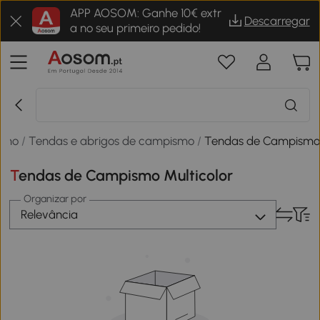
APP AOSOM: Ganhe 10€ extr
Descarregar
a no seu primeiro pedido!
smo
/
Tendas e abrigos de campismo
/
Tendas de Campism
Tendas de Campismo Multicolor
Organizar por
Relevância