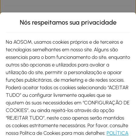
Informações de interesse
Nós respeitamos sua privacidade
Site
Na AOSOM, usamos cookies próprios e de terceiros e
tecnologias semelhantes em nosso site. Alguns são
Métodos de pagamento
essenciais para o bom funcionamento do site, enquanto
outros são opcionais e utilizados para avaliar a
utilização do site, permitir a personalização e apoiar
funções publicitárias, de marketing e de redes sociais.
Poderá aceitar todos os cookies selecionando “ACEITAR
Envio
TUDO” ou configurar livremente aqueles que se
ajustem às suas necessidades em “CONFIGURAÇÃO DE
COOKIES”, ou ainda rejeitá-los através da opção
“REJEITAR TUDO”, neste caso apenas serão mantidos
os cookies estritamente necessários. Por favor, consulte
Descarregar Aosom App
nossa Política de Cookies para mais detalhes:
POLÍTICA