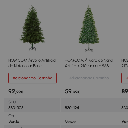
HOMCOM Árvore Artificial
HOMCOM Árvore de Natal
HO
de Natal com Base
Artificial 210cm com 968
210
Dobrável 934 Galhos PE e
Ramos e Suporte de Metal
Art
PVC Árvore de Natal
Decoração Interior Sala de
Sup
Adicionar ao Carrinho
Adicionar ao Carrinho
A
Decorativa para Exterior
Estar Festas Ø100x210cm
Ø9
Interior Ø105x210cm Verde
Verde
92
59
8
,99€
,99€
SKU
830-303
830-124
830
Cor
Verde
Verde
Ve