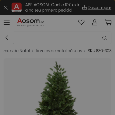
APP AOSOM: Ganhe 10€ extr
Descarregar
a no seu primeiro pedido!
Árvores de Natal
/
Árvores de natal básicas
/
SKU:830-303