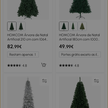
HOMCOM Árvore de Natal
HOMCOM Árvore de Natal
Artificial 210 cm com 1064
Artificial 180cm com 1000
Ramos de Arame de
Ramos de PVC Suporte
82
49
,99€
,99€
Memória e Base Recolhível
Metálico Decoração de
Árvore de Natal Verde
Natal para Interiores
Restam apenas
1
Portes grátis exceto as ilhas
Ø102x180cm Verde
4.8
4.8