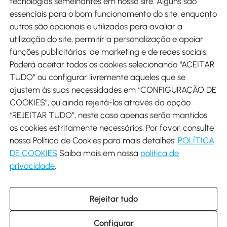
tecnologias semelhantes em nosso site. Alguns são
Métodos de pagamento
essenciais para o bom funcionamento do site, enquanto
outros são opcionais e utilizados para avaliar a
utilização do site, permitir a personalização e apoiar
funções publicitárias, de marketing e de redes sociais.
Poderá aceitar todos os cookies selecionando “ACEITAR
Envio
TUDO” ou configurar livremente aqueles que se
ajustem às suas necessidades em “CONFIGURAÇÃO DE
COOKIES”, ou ainda rejeitá-los através da opção
“REJEITAR TUDO”, neste caso apenas serão mantidos
os cookies estritamente necessários. Por favor, consulte
Descarregar Aosom App
nossa Política de Cookies para mais detalhes:
POLÍTICA
DE COOKIES
Saiba mais em nossa
política de
Google Play
privacidade
.
Rejeitar tudo
+34 931 294 512 (Seg-Sex das 7:30 às 16:30h)
info@aosom.pt
Configurar
C/ Roc Gros, nº 15. 08550 Els Hostalets de Balenyà (Barcelona),