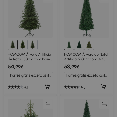
HOMCOM Árvore Artificial
HOMCOM Árvore de Natal
de Natal 150cm com Base
Artificial 210cm com 865
Dobrável 440 Galhos PE
Ramos Ecológicos
54
53
,99€
,99€
Tridente e PVC Individual
Decoração de Natal para
Árvore de Natal Decorativa
Interiores Φ91x210cm
Portes grátis exceto as ilhas
Portes grátis exceto as ilhas
Exterior Interior
Verde
Ø75x150cm Verde
4.1
4.8