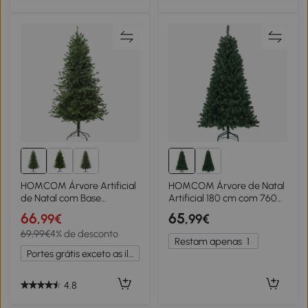
HOMCOM Árvore Artificial
HOMCOM Árvore de Natal
de Natal com Base
Artificial 180 cm com 760
Dobrável 696 Galhos PE
Ramos de Arame de
66
65
,99€
,99€
Tridente e PVC Individual
Memória e Base Recolhível
69,99€
4% de desconto
Árvore de Natal Decorativa
Árvore de Natal Verde
Restam apenas
1
Exterior Interior Φ90x180
Portes grátis exceto as ilhas
cm Verde
4.8