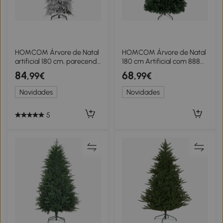
HOMCOM Árvore de Natal
HOMCOM Árvore de Natal
artificial 180 cm, parecendo
180 cm Artificial com 888
real, com 600 ramos
Ramos Ignífugos Base
84
68
,99€
,99€
densos, neve artificial,
Metálica Dobrável Verde
abertura automática
Novidades
Novidades
5