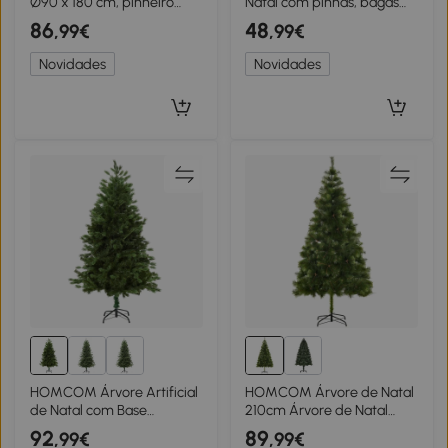
Ø90 x 180 cm, pinheiro
Natal com pinhas, bagas
artificial, folhagem realista,
vermelhas e vaso 50 cm de
86
48
,99€
,99€
Verde
altura, multicolorido
Novidades
Novidades
HOMCOM Árvore Artificial
HOMCOM Árvore de Natal
de Natal com Base
210cm Árvore de Natal
Dobrável 934 Galhos PE e
Artificial com 505 Ramos e
92
89
,99€
,99€
PVC Árvore de Natal
Suporte Metálico