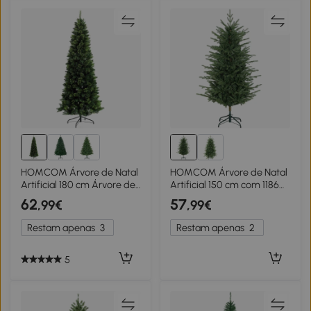
HOMCOM Árvore de Natal
HOMCOM Árvore de Natal
Artificial 180 cm Árvore de
Artificial 150 cm com 1186
Natal com 648 Ramos Fácil
Ramos Densos Suporte
62
57
,99€
,99€
de Montar e Base
Metálico Dobrável para
Desmontável de Aço
Interior Verde
Restam apenas
3
Restam apenas
2
Ø70x180 cm Verde
5