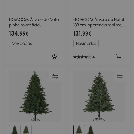
HOMCOM Árvore de Natal,
HOMCOM Árvore de Natal
pinheiro artificial,
183 cm, aparência realista,
aparência realista,
montagem rápida, incl.
134
131
,99€
,99€
montagem rápida,
base, plástico ignífugo
plástico, verde, 114 x 114 x
Novidades
Novidades
180cm
4