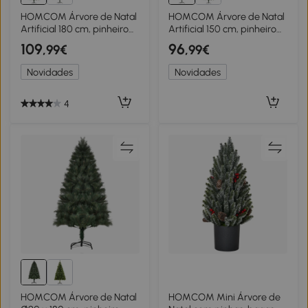
HOMCOM Árvore de Natal
HOMCOM Árvore de Natal
Artificial 180 cm, pinheiro
Artificial 150 cm, pinheiro
artificial com 748 pontas, 3
artificial com 444 pontas, 3
109
96
,99€
,99€
formas de folhagem,
formatos de folhas,
retardante de chama, com
retardante de chamas,
Novidades
Novidades
suporte metálico para
com suporte metálico para
interior
interior
4
HOMCOM Árvore de Natal
HOMCOM Mini Árvore de