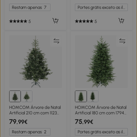
Decorativa para Exterior
Ø90x210cm Verde
Restam apenas
7
Portes grátis exceto as ilhas
Interior Ø105x210cm Verde
5
5
HOMCOM Árvore de Natal
HOMCOM Árvore de Natal
Artificial 210 cm com 1123
Artificial 180 cm com 1794
Ramos Densos e Suporte
Ramos Densos Suporte
79
75
,99€
,99€
Metálico Dobrável para
Metálico Dobrável para
Interior Verde
Interior Verde
Restam apenas
2
Portes grátis exceto as ilhas