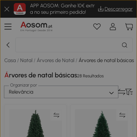
APP AOSOM: Ganhe 10€ extr
Descarregar
a no seu primeiro pedido!
Casa
/
Natal
/
Árvores de Natal
/
Árvores de natal básicas
Árvores de natal básicas
28 Resultados
Organizar por
Relevância