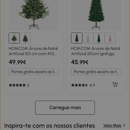
3+
HOMCOM Árvore de Natal
HOMCOM Árvore de Natal
Artificial 150 cm com 492
Artificial 210cm Ignífugo
Ramos Densos e Suporte
com 631 Ramos de PVC e
49
45
,99€
,99€
Metálico Dobrável para
Suporte de Metal
Interior Verde
Decoração de Natal para
Portes grátis exceto as ilhas
Portes grátis exceto as ilhas
Interiores Verde
5
4.9
Carregue mais
Inspira-te com os nossos clientes
Veja Mais