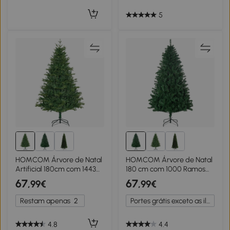
5
HOMCOM Árvore de Natal
HOMCOM Árvore de Natal
Artificial 180cm com 1443
180 cm com 1000 Ramos
Ramos Folhas de PVC Base
de PVC e Suporte de Aço
67
67
,99€
,99€
Dobrável e Suporte
Decoração de Natal para
Metálico Verde
Interior Verde
Restam apenas
2
Portes grátis exceto as ilhas
4.8
4.4