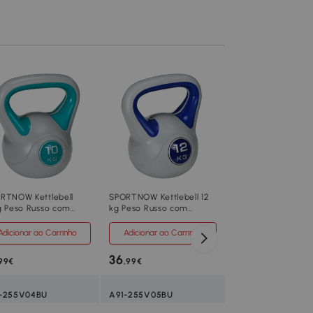
SPORTNOW Kettlebe
kg Peso Russo co
Revestimento de P
Enchimento de Are
Adicionar ao Carr
para Treinamento
26x18x32 cm Verm
36
,99€
Cinza
A91-255V06RD
RTNOW Kettlebell
SPORTNOW Kettlebell 12
g Peso Russo com
kg Peso Russo com
Vermelho e Cinza
estimento de PU e
Revestimento de PU e
himento de Areia
Enchimento de Areia
Adicionar ao Carrinho
Adicionar ao Carrinho
a Treinamento
para Treinamento
PU e Areia
16x26cm Azul e Cinza
24x17x28 cm Azul e Cinza
36
99€
,99€
26x18x32 cm
-255V04BU
A91-255V05BU
14 kg