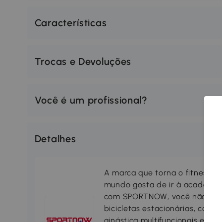
Características
Trocas e Devoluções
Você é um profissional?
Detalhes
A marca que torna o fitness fá
mundo gosta de ir à academia 
com SPORTNOW, você não preci
bicicletas estacionárias, conju
ginástica multifuncionais e o