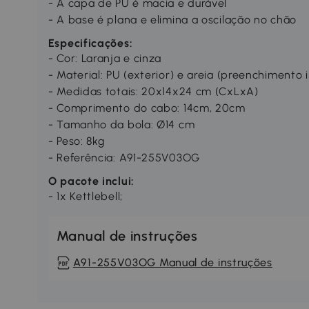
- A capa de PU é macia e durável
- A base é plana e elimina a oscilação no chão
Especificações:
- Cor: Laranja e cinza
- Material: PU (exterior) e areia (preenchimento 
- Medidas totais: 20x14x24 cm (CxLxA)
- Comprimento do cabo: 14cm, 20cm
- Tamanho da bola: Ø14 cm
- Peso: 8kg
- Referência: A91-255V03OG
O pacote inclui:
- 1x Kettlebell;
Manual de instruções
A91-255V03OG Manual de instruções