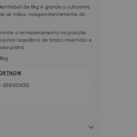
ttlebell de 8kg é grande o suficiente
bas as mãos, independentemente do
ermite o armazenamento na posição
a pinos (equilíbrio de braço invertido) e
base plana
 8kg
ORTNOW
1-255V03OG