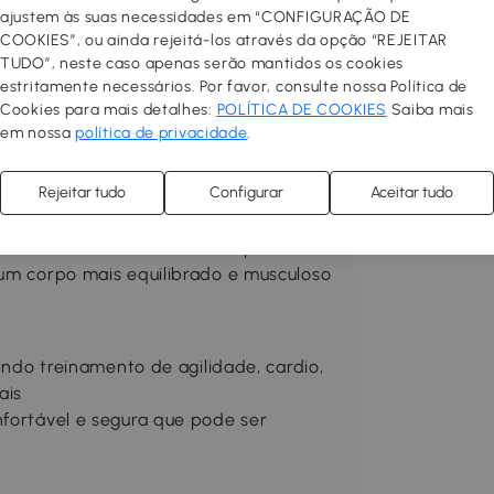
ajustem às suas necessidades em “CONFIGURAÇÃO DE
orias e levar um estilo de vida ativo.
COOKIES”, ou ainda rejeitá-los através da opção “REJEITAR
 fazer isso de casa. Chega de taxas
TUDO”, neste caso apenas serão mantidos os cookies
ver ou se o tempo estiver bom, só
estritamente necessários. Por favor, consulte nossa Política de
ara ficar em forma e saudável.
Cookies para mais detalhes:
POLÍTICA DE COOKIES
Saiba mais
em nossa
política de privacidade
.
l SPORTNOW de 8kg. Ao usar
Rejeitar tudo
Configurar
Aceitar tudo
tebraços ficarão visivelmente mais
ão tonificados e mais definidos devido
s ficarão mais firmes e sua postura
 um corpo mais equilibrado e musculoso
uindo treinamento de agilidade, cardio,
ais
nfortável e segura que pode ser