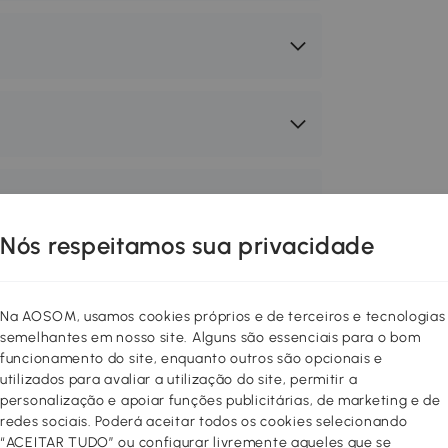
Nós respeitamos sua privacidade
Na AOSOM, usamos cookies próprios e de terceiros e tecnologias
semelhantes em nosso site. Alguns são essenciais para o bom
cil e acessível para todos. Nem todo
funcionamento do site, enquanto outros são opcionais e
ou dar uma volta no quarteirão;
utilizados para avaliar a utilização do site, permitir a
sará. Com nossas esteiras,
personalização e apoiar funções publicitárias, de marketing e de
ntos de halteres, estações de
redes sociais. Poderá aceitar todos os cookies selecionando
“ACEITAR TUDO” ou configurar livremente aqueles que se
utros equipamentos, você pode