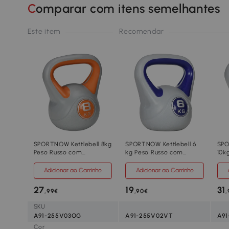
Comparar com itens semelhantes
Este item
Recomendar
SPORTNOW Kettlebell 8kg
SPORTNOW Kettlebell 6
SPO
Peso Russo com
kg Peso Russo com
10k
Revestimento de PU e
Revestimento de PU e
Rev
Enchimento de Areia
Enchimento de Areia
Enc
Adicionar ao Carrinho
Adicionar ao Carrinho
para Treinamento
para Treino 20x13x22 cm
par
20x14x24cm Laranja e
Roxo e Cinza
22x
27
19
31
,99€
,90€
,
Cinza
SKU
A91-255V03OG
A91-255V02VT
A91
Cor