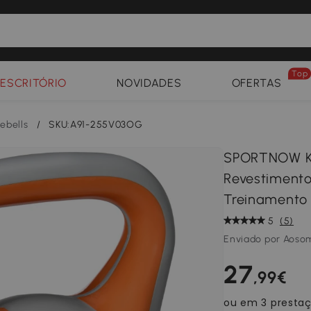
Top
ESCRITÓRIO
NOVIDADES
OFERTAS
lebells
/
SKU:A91-255V03OG
SPORTNOW Ke
Revestimento
Treinamento 
5
(5)
Enviado por Aoso
27
,99€