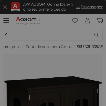
APP AOSOM: Ganhe 10€ extr
Descarregar
a no seu primeiro pedido!
s para gatos
/
Caixa de areia para Gatos
/
SKU:D31-035CF