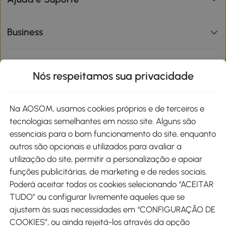
Business
Informações de interesse
Nós respeitamos sua privacidade
Site
Na AOSOM, usamos cookies próprios e de terceiros e
tecnologias semelhantes em nosso site. Alguns são
Métodos de pagamento
essenciais para o bom funcionamento do site, enquanto
outros são opcionais e utilizados para avaliar a
utilização do site, permitir a personalização e apoiar
funções publicitárias, de marketing e de redes sociais.
Poderá aceitar todos os cookies selecionando “ACEITAR
Envio
TUDO” ou configurar livremente aqueles que se
ajustem às suas necessidades em “CONFIGURAÇÃO DE
COOKIES”, ou ainda rejeitá-los através da opção