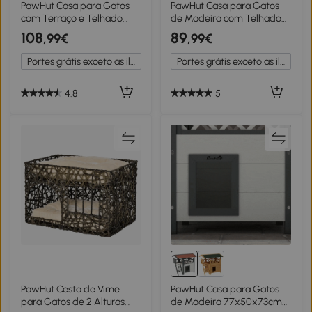
PawHut Casa para Gatos
PawHut Casa para Gatos
com Terraço e Telhado
de Madeira com Telhado
Impermeável 115x66,5x74,7
Asfáltico Rebatível Janela e
108
89
,99€
,99€
cm Cinza
Portas com Cortina
77x57,5x68 cm Cinzento e
Portes grátis exceto as ilhas
Portes grátis exceto as ilhas
Preto
4.8
5
PawHut Cesta de Vime
PawHut Casa para Gatos
para Gatos de 2 Alturas
de Madeira 77x50x73cm