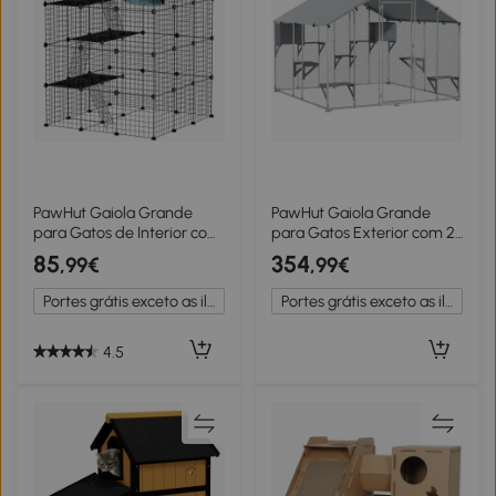
PawHut Gaiola Grande
PawHut Gaiola Grande
para Gatos de Interior com
para Gatos Exterior com 2
4 Níveis 5 Portas 3
Casinhas 7 Plataformas
85
354
,99€
,99€
Plataformas de Salto 3
para Saltar Cobertura
Rampas e Rede
Impermeável e Anti-UV
Portes grátis exceto as ilhas
Portes grátis exceto as ilhas
105x105x140 cm Preto
240x193x195 cm Prata
4.5