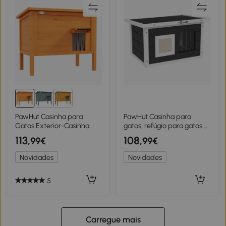
PawHut Casinha para
PawHut Casinha para
Gatos Exterior-Casinha
gatos, refúgio para gatos e
resistente às intempéries, 1
coelhos, casa de madeira
113
108
,99€
,99€
janela, 1 entrada, 85 x 50 x
com tapete de arranhar,
68,5 cm, Laranja+Verde
portinhola, 61 x 45 x 36,5
Novidades
Novidades
cm, Cinza
5
Carregue mais