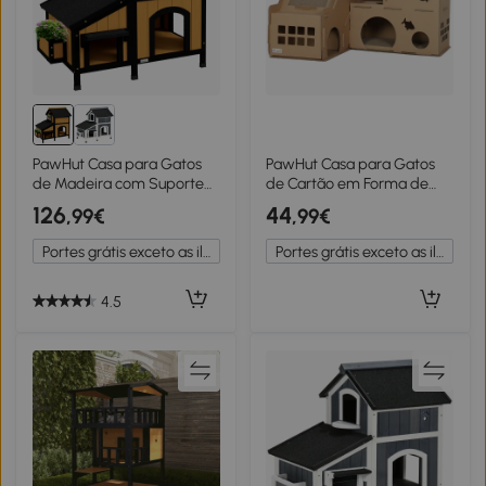
PawHut Casa para Gatos
PawHut Casa para Gatos
de Madeira com Suporte
de Cartão em Forma de
para Flores de 2 Níveis e
Castelo com 2 Níveis 3
126
44
,99€
,99€
Teto Asfáltico 96x65x85,5
Zonas de Arranhar Túnel e
cm Madeira e Preto
Rampa 78x66x57 cm
Portes grátis exceto as ilhas
Portes grátis exceto as ilhas
Castanho
4.5