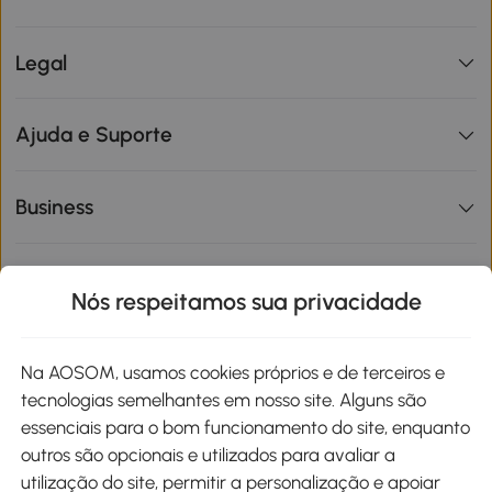
Legal
Ajuda e Suporte
Business
Informações de interesse
Nós respeitamos sua privacidade
Site
Na AOSOM, usamos cookies próprios e de terceiros e
tecnologias semelhantes em nosso site. Alguns são
Métodos de pagamento
essenciais para o bom funcionamento do site, enquanto
outros são opcionais e utilizados para avaliar a
utilização do site, permitir a personalização e apoiar