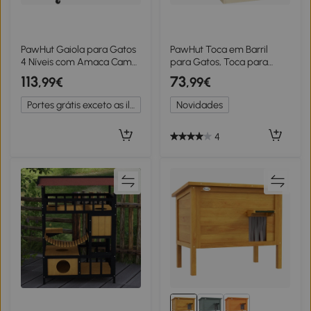
PawHut Gaiola para Gatos
PawHut Toca em Barril
4 Níveis com Amaca Cama
para Gatos, Toca para
Rampas e Plataformas em
Gatos, 2 Níveis, incl.
113
73
,99€
,99€
Metal com Rodas e
Brinquedo, 34 cm x 34 cm x
Bandeja Removível Preto
60 cm, Natural + Cinza
Portes grátis exceto as ilhas
Novidades
Claro
4