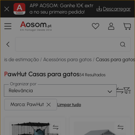
APP AOSOM: Ganhe 10€ extr
Descarregar
a no seu primeiro pedido!
ais de estimação
/
Acessórios para gatos
/
Casas para gato
PawHut Casas para gatos
54 Resultados
Organizar por
Relevância
Marca: PawHut
Limpar tudo