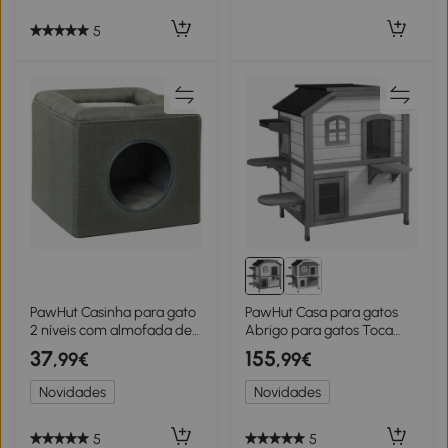
Cinzento
5
PawHut Casinha para gato
PawHut Casa para gatos
2 níveis com almofada de
Abrigo para gatos Toca
pelúcia macia - 36,5 x 36,5
para gatos, 2 andares,
37
155
,99€
,99€
x 33 cm cinza
resistente às intempéries,
99,5 cm x 76 cm x 91 cm,
Novidades
Novidades
Branco + Cinza
5
5