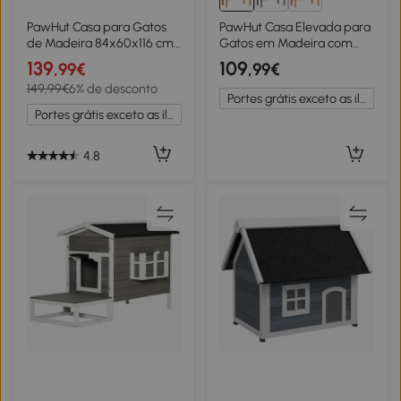
PawHut Casa para Gatos
PawHut Casa Elevada para
de Madeira 84x60x116 cm
Gatos em Madeira com
Abrigo para Gatos de 4
Isolamento e Telhado
139
109
,99€
,99€
Níveis para Exterior com
Rebatível 85x50x68,5 cm
149,99€
6% de desconto
Ponte Suspensa Varanda
Cor Madeira
Portes grátis exceto as ilhas
Natural
Portes grátis exceto as ilhas
4.8