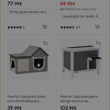
Cama Caverna de Gatos
Casa para Gatos com 2
77
69
,99€
,95€
com 2 Almofadas Suaves e
Níveis com Teto Asfáltico
82,99€
15% de desconto
Janela 56x41x45cm Café
Terraço Cercado Caverna e
Portes grátis exceto as ilhas
Escuro
Escada Branco
Liquidação de Verão: Até -20%
5
4.9
PawHut Casa para Gatos
PawHut Casa para gatos
com Almofada para
Abrigo à prova de
Arranhar almofada Macia
intempéries em madeira
39
103
,99€
,99€
e Bola Suspensa
com telhado basculante