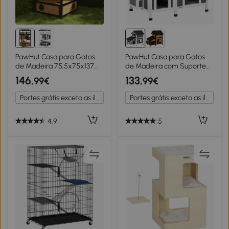
PawHut Casa para Gatos
PawHut Casa para Gatos
de Madeira 75,5x75x137
de Madeira com Suporte
cm Abrigo para Gatos com
para Flores de 2 Níveis e
146
133
,99€
,99€
Telhado Asfáltico
Teto Asfáltico 96x65x85,5
Plataformas e Ninho
cm Cinza
Portes grátis exceto as ilhas
Portes grátis exceto as ilhas
Natural
4.9
5