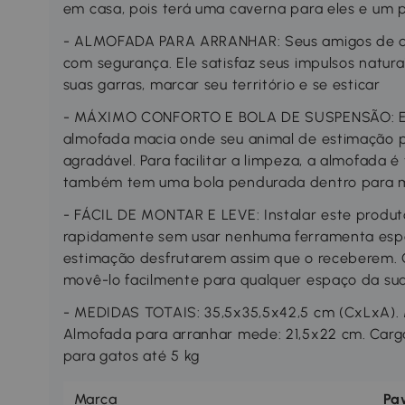
em casa, pois terá uma caverna para eles e um p
- ALMOFADA PARA ARRANHAR: Seus amigos de qu
com segurança. Ele satisfaz seus impulsos natur
suas garras, marcar seu território e se esticar
- MÁXIMO CONFORTO E BOLA DE SUSPENSÃO: Esta
almofada macia onde seu animal de estimação 
agradável. Para facilitar a limpeza, a almofada 
também tem uma bola pendurada dentro para m
- FÁCIL DE MONTAR E LEVE: Instalar este produ
rapidamente sem usar nenhuma ferramenta espec
estimação desfrutarem assim que o receberem. 
movê-lo facilmente para qualquer espaço da su
- MEDIDAS TOTAIS: 35,5x35,5x42,5 cm (CxLxA). 
Almofada para arranhar mede: 21,5x22 cm. Carg
para gatos até 5 kg
Marca
Pa