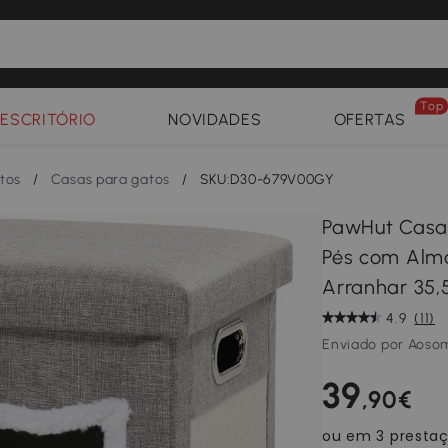
Top
ESCRITÓRIO
NOVIDADES
OFERTAS
tos
/
Casas para gatos
/
SKU:D30-679V00GY
PawHut Casa 
Pés com Alm
Arranhar 35,
4.9
(11)
Enviado por Aoso
39
,90€