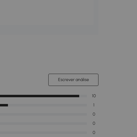
Escrever análise
10
1
0
0
0