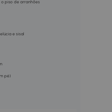
 o piso de arranhões
elúcia e sisal
cm
em pé)