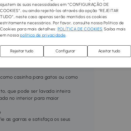
ajustem às suas necessidades em “CONFIGURAÇÃO DE
COOKIES”, ou ainda rejeitá-los através da opção “REJEITAR
TUDO”, neste caso apenas serão mantidos os cookies
estritamente necessários. Por favor, consulte nossa Política de
nos e fechados. Agora eles podem ter
Cookies para mais detalhes:
POLÍTICA DE COOKIES
Saiba mais
 para gatos da PawHut. O seu bonito
em nossa
política de privacidade
.
qualquer divisão da sua casa, para que
alquer divisão, sala de jantar, etc.
Rejeitar tudo
Configurar
Aceitar tudo
o para o seu animal de estimação, mas
a os pés
 como casinha para gatos ou como
o, que pode ser lavada inteira
ada no interior para maior
e
e as garras e satisfaça os seus