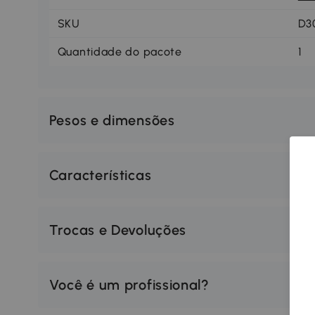
SKU
D3
Quantidade do pacote
1
Pesos e dimensões
Características
Trocas e Devoluções
Você é um profissional?