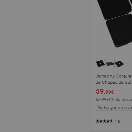
Outsunny Conjunt
de Chapéu de Sol
Preenchível 60 kg
59
,99€
Areia ou 80 kg Mi
67,99€
11% de desc
Portes grátis exceto
4.8