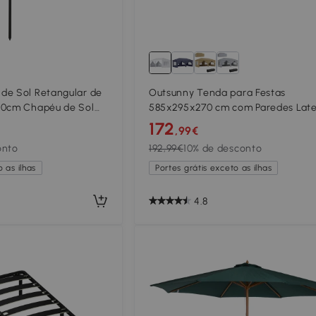
de Sol Retangular de
Outsunny Tenda para Festas
40cm Chapéu de Sol
585x295x270 cm com Paredes Late
unção de Inclinação
Amovíveis 2 Portas com Zíper 4 Ja
172
,99€
o Exterior Creme
e Bolsa de Transporte Branco
onto
192,99€
10% de desconto
 as ilhas
Portes grátis exceto as ilhas
4.8