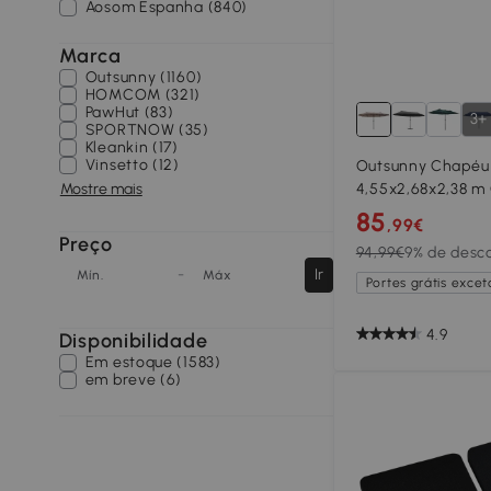
Aosom Espanha (840)
Marca
Outsunny (1160)
HOMCOM (321)
PawHut (83)
3+
SPORTNOW (35)
Kleankin (17)
Vinsetto (12)
Outsunny Chapéu 
Mostre mais
4,55x2,68x2,38 m
Jardim com Maniv
85
,99€
à Água e com Pro
Preço
94,99€
9% de desc
Terraço Pátio Caf
-
Ir
Mín.
Máx
Portes grátis exceto
4.9
Disponibilidade
Em estoque (1583)
em breve (6)