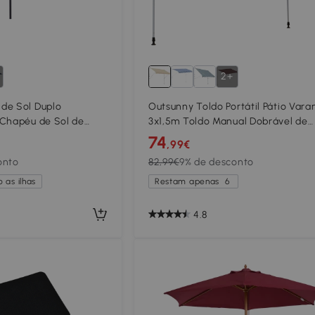
2+
de Sol Duplo
Outsunny Toldo Portátil Pátio Vara
 Chapéu de Sol de
3x1,5m Toldo Manual Dobrável de
ela Manual Resistente
Alumínio Altura Regulável com Man
74
,99€
teção Solar UV para
para Terraço Jardim Bege
onto
82,99€
9% de desconto
é
 as ilhas
Restam apenas
6
4.8