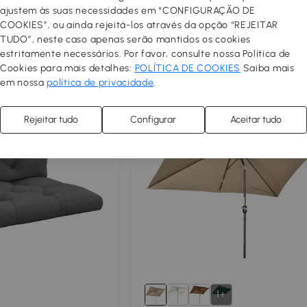
zul e Branco
ajustem às suas necessidades em “CONFIGURAÇÃO DE
 as ilhas
Portes grátis exceto as ilhas
COOKIES”, ou ainda rejeitá-los através da opção “REJEITAR
TUDO”, neste caso apenas serão mantidos os cookies
4.9
estritamente necessários. Por favor, consulte nossa Política de
Cookies para mais detalhes:
POLÍTICA DE COOKIES
Saiba mais
em nossa
política de privacidade
.
Rejeitar tudo
Configurar
Aceitar tudo
1+