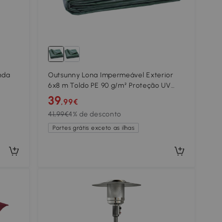
nda
Outsunny Lona Impermeável Exterior
6x8 m Toldo PE 90 g/m² Proteção UV
ivela
com Ilhós Reforçados para Lenha
39
,99€
Móveis de Jardim Verde
41,99€
4% de desconto
Portes grátis exceto as ilhas