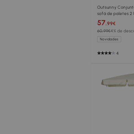
Outsunny Conjunt
sofá de paletes 2 
x 12H cm Poliéster
57
,99€
60,99€
4% de desc
Novidades
4