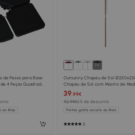
1+
o de Pesos para Base
Outsunny Chapéu de Sol Ø250x2
 de 4 Peças Quadrado
Chapéu de Sol com Mastro de Mad
 de Água 70 kg de
com 6 hastes Sistema de Polia co
39
,99€
xto Preto
Fixação para Jardim Pátio Terraço
onto
42,99€
6% de desconto
 as ilhas
Portes grátis exceto as ilhas
5