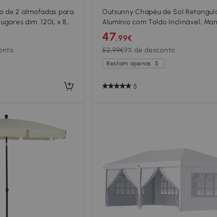
o de 2 almofadas para
Outsunny Chapéu de Sol Retangul
lugares dim. 120L x 80l
Alumínio com Toldo Inclinável, Man
 cinza
e Mastro Desmontável 195x295x25
47
,99€
- Cáqui
onto
52,99€
9% de desconto
Restam apenas
5
5