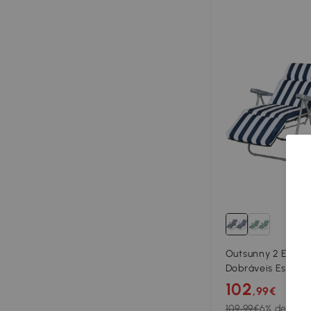
Outsunny 2 Espre
Dobráveis Espreg
Almofada Acolcho
102
,99€
em 5 Posições e A
109,99€
6% de des