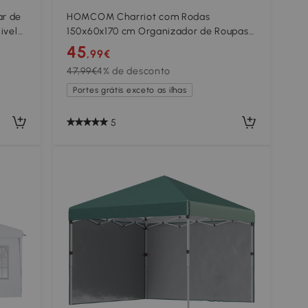
ar de
HOMCOM Charriot com Rodas
ivela
150x60x170 cm Organizador de Roupas
3 cm
com Rodas para Dormitório Entrada
45
,99€
Corredor Preto
47,99€
4% de desconto
Portes grátis exceto as ilhas
5