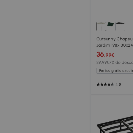
Outsunny Chapéu 
Jardim 198x130x2
de Alumínio com F
36
,99€
para Terraço Páti
39,99€
7% de desc
Portes grátis exceto
4.8