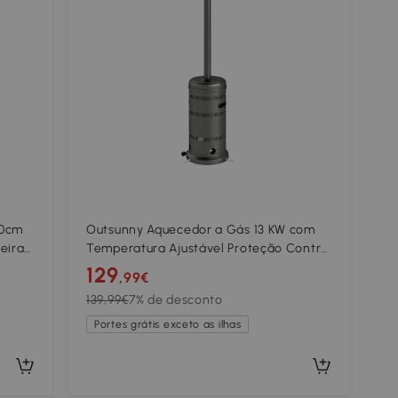
30cm
Outsunny Aquecedor a Gás 13 KW com
eira
Temperatura Ajustável Proteção Contra
m
Tombos Ignição Piezoelétrica e Rodas
129
,99€
 Vinho
82x82x222 cm Cinzento
139,99€
7% de desconto
Portes grátis exceto as ilhas