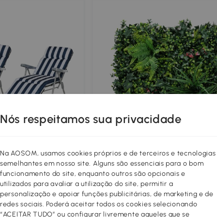
Nós respeitamos sua privacidade
Na AOSOM, usamos cookies próprios e de terceiros e tecnologias
semelhantes em nosso site. Alguns são essenciais para o bom
funcionamento do site, enquanto outros são opcionais e
guiçadeiras de Jardim
Outsunny Conjunto de 6 Sebes
utilizados para avaliar a utilização do site, permitir a
uiçadeiras de Aço com
Artificiais de Ocultação para Jard
personalização e apoiar funções publicitárias, de marketing e de
ada Encosto Ajustável
50x50 cm Fácil Montagem Anti-UV
79
,99€
redes sociais. Poderá aceitar todos os cookies selecionando
poio para os Pés
Varandas Terraços Verde
“ACEITAR TUDO” ou configurar livremente aqueles que se
conto
84,99€
5% de desconto