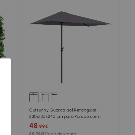
Outsunny Guarda-sol Retangular
im
230x130x245 cm para Parede com
 para
Manivela, Proteção UV 30+,
48
,99€
Impermeável, Tecido de Poliéster 180
55,99€
12% de desconto