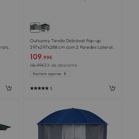
Outsunny Tenda Dobrável Pop-up
rais
297x297x288 cm com 2 Paredes Laterais
nelas
Anti-UV Altura Ajustável em 3 Níveis e
109
,99€
Bolsa de Transporte Verde
116,99€
5% de desconto
Restam apenas
8
5