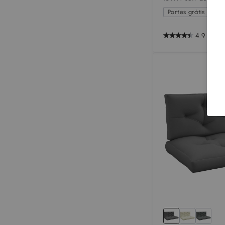
60x75x50-102cm A
Portes grátis exceto
4.9