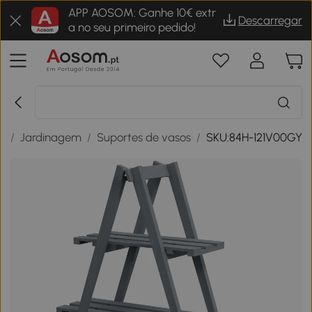
APP AOSOM: Ganhe 10€ extr
Descarregar
a no seu primeiro pedido!
m
/
Jardinagem
/
Suportes de vasos
/
SKU:84H-121V00GY