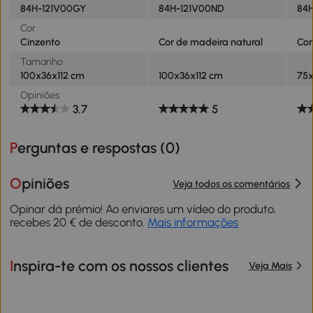
84H-121V00GY
84H-121V00ND
84H
Cor
Cinzento
Cor de madeira natural
Cor
Tamanho
100x36x112 cm
100x36x112 cm
75
Opiniões
3.7
5
Perguntas e respostas (
0
)
Opiniões
Veja todos os comentários
Opinar dá prémio! Ao enviares um vídeo do produto,
recebes 20 € de desconto.
Mais informações
Inspira-te com os nossos clientes
Veja Mais