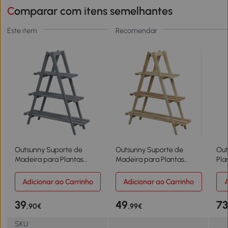
Comparar com itens semelhantes
Este item
Recomendar
Outsunny Suporte de
Outsunny Suporte de
Out
Madeira para Plantas
Madeira para Plantas
Pla
Dobrável de 3 Níveis com
Dobrável de 3 Níveis com
Tre
Estrutura em Forma de A
Estrutura em Forma de A
de 
Adicionar ao Carrinho
Adicionar ao Carrinho
A
para Jardim Pátio
para Jardim Pátio
Pát
100x36x112 cm Cinza
100x36x112 cm Natural
cm 
39
49
7
,90€
,99€
SKU