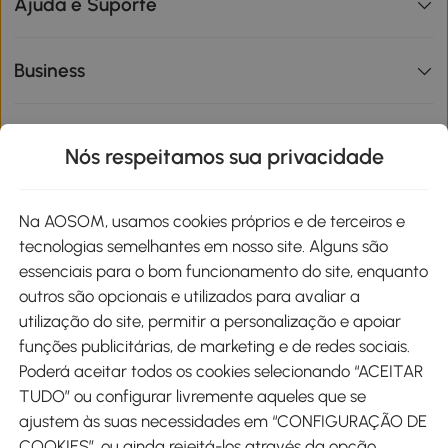
Ajuda e Suporte
Business
Informações de interesse
Nós respeitamos sua privacidade
Site
Na AOSOM, usamos cookies próprios e de terceiros e
tecnologias semelhantes em nosso site. Alguns são
Métodos de pagamento
essenciais para o bom funcionamento do site, enquanto
outros são opcionais e utilizados para avaliar a
utilização do site, permitir a personalização e apoiar
funções publicitárias, de marketing e de redes sociais.
Poderá aceitar todos os cookies selecionando “ACEITAR
Envio
TUDO” ou configurar livremente aqueles que se
ajustem às suas necessidades em “CONFIGURAÇÃO DE
COOKIES”, ou ainda rejeitá-los através da opção