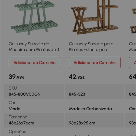
Outsunny Suporte de
Outsunny Suporte para
Out
Madeira para Plantas de 3
Plantas Estante para
Mad
Níveis Prateleira Decorativa
Plantas de Madeira com 5
Est
de Plantas para Interior
Níveis para Interior Exterior
Vas
Adicionar ao Carrinho
Adicionar ao Carrinho
A
Exterior 46x26x76cm
98x28x95 cm Madeira
Pra
Verde
Ext
39
42
6
,99€
,95€
Bal
98x
SKU
845-800V00GN
845-523
845
Cor
Verde
Madeira Carbonizada
Cor
Tamanho
46x26x76cm
98x28x95 cm
98x
Opiniões