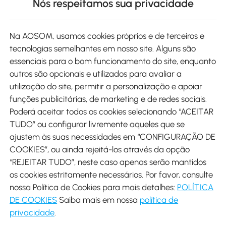
Nós respeitamos sua privacidade
Site
Na AOSOM, usamos cookies próprios e de terceiros e
tecnologias semelhantes em nosso site. Alguns são
Métodos de pagamento
essenciais para o bom funcionamento do site, enquanto
outros são opcionais e utilizados para avaliar a
utilização do site, permitir a personalização e apoiar
funções publicitárias, de marketing e de redes sociais.
Poderá aceitar todos os cookies selecionando “ACEITAR
Envio
TUDO” ou configurar livremente aqueles que se
ajustem às suas necessidades em “CONFIGURAÇÃO DE
COOKIES”, ou ainda rejeitá-los através da opção
“REJEITAR TUDO”, neste caso apenas serão mantidos
os cookies estritamente necessários. Por favor, consulte
Descarregar Aosom App
nossa Política de Cookies para mais detalhes:
POLÍTICA
DE COOKIES
Saiba mais em nossa
política de
Google Play
privacidade
.