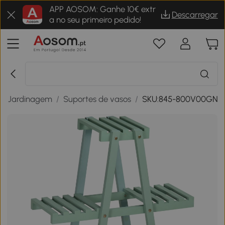
APP AOSOM: Ganhe 10€ extr
Descarregar
a no seu primeiro pedido!
/
Jardinagem
/
Suportes de vasos
/
SKU:845-800V00GN