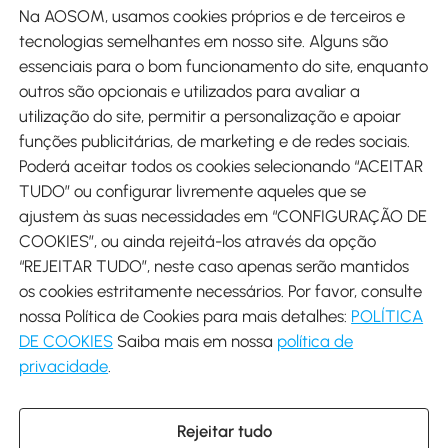
Na AOSOM, usamos cookies próprios e de terceiros e
tecnologias semelhantes em nosso site. Alguns são
Métodos de pagamento
essenciais para o bom funcionamento do site, enquanto
outros são opcionais e utilizados para avaliar a
utilização do site, permitir a personalização e apoiar
funções publicitárias, de marketing e de redes sociais.
Poderá aceitar todos os cookies selecionando “ACEITAR
Envio
TUDO” ou configurar livremente aqueles que se
ajustem às suas necessidades em “CONFIGURAÇÃO DE
COOKIES”, ou ainda rejeitá-los através da opção
“REJEITAR TUDO”, neste caso apenas serão mantidos
os cookies estritamente necessários. Por favor, consulte
Descarregar Aosom App
nossa Política de Cookies para mais detalhes:
POLÍTICA
DE COOKIES
Saiba mais em nossa
política de
Google Play
privacidade
.
Rejeitar tudo
+34 931 294 512 (Seg-Sex das 7:30 às 16:30h)