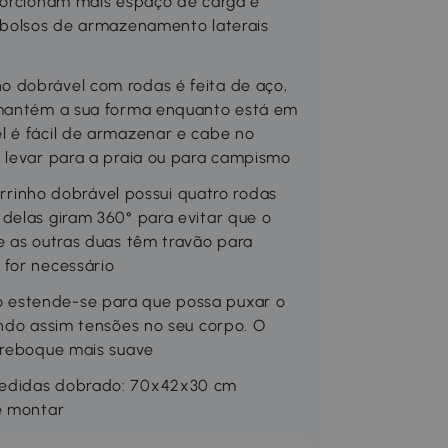
oporcionam mais espaço de carga e
i bolsos de armazenamento laterais
 dobrável com rodas é feita de aço,
e mantém a sua forma enquanto está em
l é fácil de armazenar e cabe no
a levar para a praia ou para campismo
inho dobrável possui quatro rodas
delas giram 360° para evitar que o
e as outras duas têm travão para
 for necessário
 estende-se para que possa puxar o
ando assim tensões no seu corpo. O
m reboque mais suave
Medidas dobrado: 70x42x30 cm
e montar