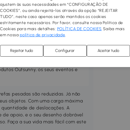
ajustem às suas necessidades em “CONFIGURAÇÃO DE
COOKIES”, ou ainda rejeitá-los através da opção “REJEITAR
TUDO”, neste caso apenas serão mantidos os cookies
estritamente necessários. Por favor, consulte nossa Política de
Cookies para mais detalhes:
POLÍTICA DE COOKIES
Saiba mais
rraço no seu espaço preferido.
em nossa
política de privacidade
.
 confortável, prático e acolhedor.
las, toldos, guarda-sóis, pisos
Rejeitar tudo
Configurar
Aceitar tudo
Compre mobiliário de exterior
ne um churrasco e desfrute ao
odutos Outsunny, os seus eventos e
refas pesadas são reduzidas. Já não
 seus objetos. Com uma carga máxima
e quantidade de deslocações. A
e de apoio, e o seu desenho dobrável
. Faça a sua vida mais fácil com este