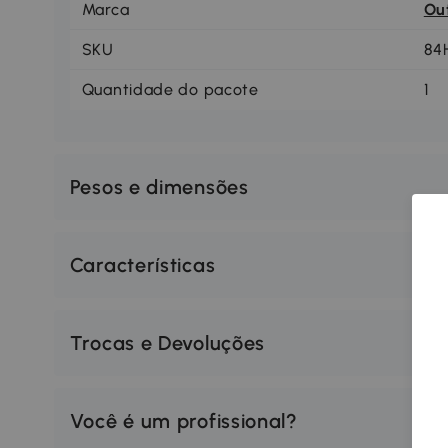
Marca
Ou
SKU
84
Quantidade do pacote
1
Pesos e dimensões
Características
Trocas e Devoluções
Você é um profissional?