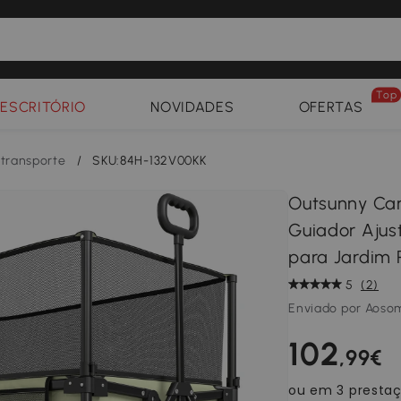
Top
ESCRITÓRIO
NOVIDADES
OFERTAS
 transporte
/
SKU:84H-132V00KK
Outsunny Car
Guiador Ajust
para Jardim 
5
(2)
Enviado por Aoso
102
,99€