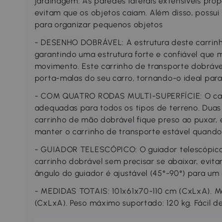
jardinagem. As paredes laterais extensíveis pr
evitam que os objetos caiam. Além disso, possu
para organizar pequenos objetos
- DESENHO DOBRÁVEL: A estrutura deste carrinho
garantindo uma estrutura forte e confiável qu
movimento. Este carrinho de transporte dobráve
porta-malas do seu carro, tornando-o ideal par
- COM QUATRO RODAS MULTI-SUPERFÍCIE: O carr
adequadas para todos os tipos de terreno. Duas 
carrinho de mão dobrável fique preso ao puxar, 
manter o carrinho de transporte estável quando
- GUIADOR TELESCÓPICO: O guiador telescópico
carrinho dobrável sem precisar se abaixar, evit
ângulo do guiador é ajustável (45°-90°) para u
- MEDIDAS TOTAIS: 101x61x70-110 cm (CxLxA). 
(CxLxA). Peso máximo suportado: 120 kg. Fácil d