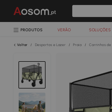
PRODUTOS
VERÃO
SOLUÇÕES 
Voltar
/
Desportos e Lazer
/
Praia
/
Carrinhos de