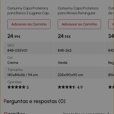
Outsunny Capa Protetora
Outsunny Capa Protetora
Out
para Banco 2 Lugares Capa
para Móveis Retangular
de 
Protetora de Móveis
Cobertura de Móveis para
Ø5
Impermeável Exterior
Jardim Impermeável para
Cha
Adicionar ao Carrinho
Adicionar ao Carrinho
A
Jardim Proteção contra
Terraço Varanda
para
Chuva e Sol
235x190x90 cm Verde
Tec
24
24
3
,99€
,95€
140x84x56/94cm Creme
SKU
84B-055V01
84B-262
84
Cor
Creme
Verde
Be
Tamanho
140x84x56 / 94 cm
235x190x90 cm
Ø5
Opiniões
5
4.9
Perguntas e respostas (
0
)