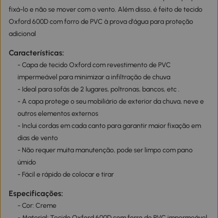
fixá-lo e não se mover com o vento. Além disso, é feito de tecido
Oxford 600D com forro de PVC à prova d'água para proteção
adicional
Características:
- Capa de tecido Oxford com revestimento de PVC
impermeável para minimizar a infiltração de chuva
- Ideal para sofás de 2 lugares, poltronas, bancos, etc .
- A capa protege o seu mobiliário de exterior da chuva, neve e
outros elementos externos
- Inclui cordas em cada canto para garantir maior fixação em
dias de vento
- Não requer muita manutenção, pode ser limpo com pano
úmido
- Fácil e rápido de colocar e tirar
Especificações:
- Cor: Creme
- Material: Tecido Oxford 600D com forro de PVC impermeável