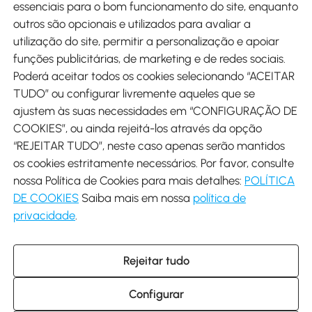
Métodos de pagamento
essenciais para o bom funcionamento do site, enquanto
outros são opcionais e utilizados para avaliar a
utilização do site, permitir a personalização e apoiar
funções publicitárias, de marketing e de redes sociais.
Poderá aceitar todos os cookies selecionando “ACEITAR
Envio
TUDO” ou configurar livremente aqueles que se
ajustem às suas necessidades em “CONFIGURAÇÃO DE
COOKIES”, ou ainda rejeitá-los através da opção
“REJEITAR TUDO”, neste caso apenas serão mantidos
os cookies estritamente necessários. Por favor, consulte
Descarregar Aosom App
nossa Política de Cookies para mais detalhes:
POLÍTICA
DE COOKIES
Saiba mais em nossa
política de
Google Play
privacidade
.
Rejeitar tudo
+34 931 294 512 (Seg-Sex das 7:30 às 16:30h)
info@aosom.pt
Configurar
C/ Roc Gros, nº 15. 08550 Els Hostalets de Balenyà (Barcelona),
Espanha