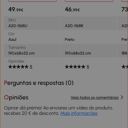
Aço C 190x68x52 cm Azul
Aço 190x68x52 cm Preto
188
Escuro
Azu
49
46
7
,99€
,99€
SKU
A20-116BU
A20-116BK
A2
Cor
Azul
Preto
Pre
Tamanho
190x68x52 cm
190x68x52 cm
188
Opiniões
5
5
Perguntas e respostas (
0
)
Opiniões
Veja todos os comentários
Opinar dá prémio! Ao enviares um vídeo do produto,
recebes 20 € de desconto.
Mais informações