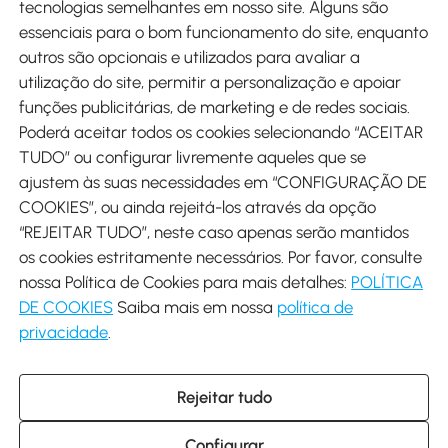
tecnologias semelhantes em nosso site. Alguns são
Métodos de pagamento
essenciais para o bom funcionamento do site, enquanto
outros são opcionais e utilizados para avaliar a
utilização do site, permitir a personalização e apoiar
funções publicitárias, de marketing e de redes sociais.
Poderá aceitar todos os cookies selecionando “ACEITAR
Envio
TUDO” ou configurar livremente aqueles que se
ajustem às suas necessidades em “CONFIGURAÇÃO DE
COOKIES”, ou ainda rejeitá-los através da opção
“REJEITAR TUDO”, neste caso apenas serão mantidos
os cookies estritamente necessários. Por favor, consulte
Descarregar Aosom App
nossa Política de Cookies para mais detalhes:
POLÍTICA
DE COOKIES
Saiba mais em nossa
política de
Google Play
privacidade
.
Rejeitar tudo
+34 931 294 512 (Seg-Sex das 7:30 às 16:30h)
info@aosom.pt
Configurar
C/ Roc Gros, nº 15. 08550 Els Hostalets de Balenyà (Barcelona),