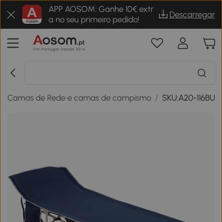
APP AOSOM: Ganhe 10€ extr
Descarregar
a no seu primeiro pedido!
/
Camas de Rede e camas de campismo
/
SKU:A20-116BU