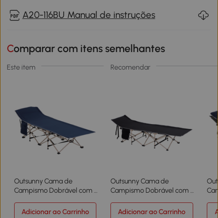
A20-116BU Manual de instruções
Comparar com itens semelhantes
Este item
Recomendar
Outsunny Cama de
Outsunny Cama de
Out
Campismo Dobrável com 1
Campismo Dobrável com 1
Ca
Bolso Lateral Bolsa de
Bolso Lateral Bolsa de
Alm
Transporte e Estrutura de
Transporte e Estrutura de
Bol
Adicionar ao Carrinho
Adicionar ao Carrinho
A