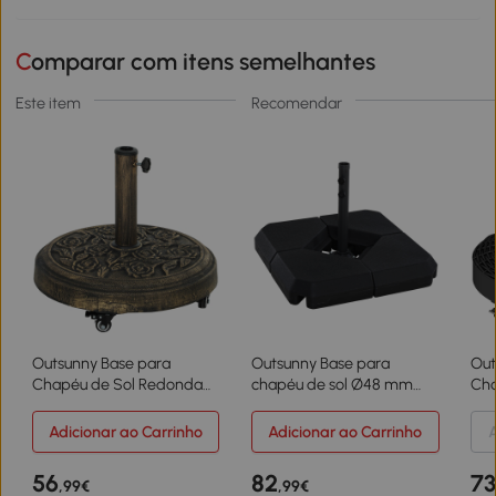
Comparar com itens semelhantes
Este item
Recomendar
Outsunny Base para
Outsunny Base para
Out
Chapéu de Sol Redonda
chapéu de sol Ø48 mm
Cha
Suporte para Chapéu de
com 4 Pesos Enchentes de
Sup
Sol com Rodas 21 kg
60L Água ou Areia Suporte
Sol
Adicionar ao Carrinho
Adicionar ao Carrinho
A
Ø49x42 cm Bronze
Cruzado para chapéu de
par
sol com Tubo de Aço
Ø52
56
82
7
,99€
,99€
80x80x56 cm Preto