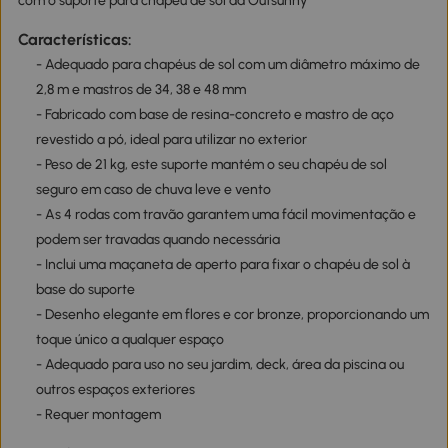
com o suporte para chapéu de sol da Outsunny
Características:
- Adequado para chapéus de sol com um diâmetro máximo de
2,8 m e mastros de 34, 38 e 48 mm
- Fabricado com base de resina-concreto e mastro de aço
revestido a pó, ideal para utilizar no exterior
- Peso de 21 kg, este suporte mantém o seu chapéu de sol
seguro em caso de chuva leve e vento
- As 4 rodas com travão garantem uma fácil movimentação e
podem ser travadas quando necessária
- Inclui uma maçaneta de aperto para fixar o chapéu de sol à
base do suporte
- Desenho elegante em flores e cor bronze, proporcionando um
toque único a qualquer espaço
- Adequado para uso no seu jardim, deck, área da piscina ou
outros espaços exteriores
- Requer montagem