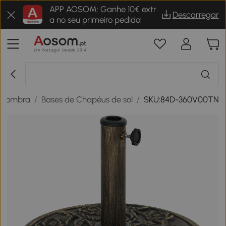
APP AOSOM: Ganhe 10€ extr
Descarregar
a no seu primeiro pedido!
e sombra
/
Bases de Chapéus de sol
/
SKU:84D-360V00TN