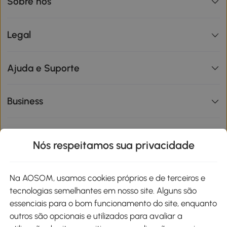
Sobre nós
Legal
Ajuda e Suporte
Business
Informações de interesse
Nós respeitamos sua privacidade
Site
Na AOSOM, usamos cookies próprios e de terceiros e
tecnologias semelhantes em nosso site. Alguns são
Métodos de pagamento
essenciais para o bom funcionamento do site, enquanto
outros são opcionais e utilizados para avaliar a