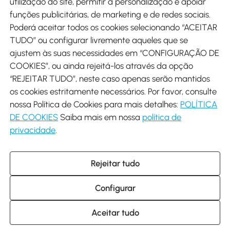
utilização do site, permitir a personalização e apoiar
funções publicitárias, de marketing e de redes sociais.
Poderá aceitar todos os cookies selecionando “ACEITAR
Envio
TUDO” ou configurar livremente aqueles que se
ajustem às suas necessidades em “CONFIGURAÇÃO DE
COOKIES”, ou ainda rejeitá-los através da opção
“REJEITAR TUDO”, neste caso apenas serão mantidos
os cookies estritamente necessários. Por favor, consulte
Descarregar Aosom App
nossa Política de Cookies para mais detalhes:
POLÍTICA
DE COOKIES
Saiba mais em nossa
política de
Google Play
privacidade
.
Rejeitar tudo
+34 931 294 512 (Seg-Sex das 7:30 às 16:30h)
info@aosom.pt
Configurar
C/ Roc Gros, nº 15. 08550 Els Hostalets de Balenyà (Barcelona),
Espanha
© 2014-2026 SPANISH AOSOM SL (NIF: B66295775) Todos os
Aceitar tudo
direitos reservados.