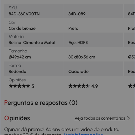
SKU
84D-360V00TN
84D-089
84
Cor
Cor de bronze
Preto
Pre
Material
Resina, Cimento e Metal
Aço, HDPE
Res
Tamanho
Ø49x42 cm
80x80x56 cm
Ø5
Forma
Redondo
Quadrado
Re
Opiniões
5
4.9
Perguntas e respostas (
0
)
Opiniões
Veja todos os comentários
Opinar dá prémio! Ao enviares um vídeo do produto,
recebes 20 € de desconto.
Mais informações