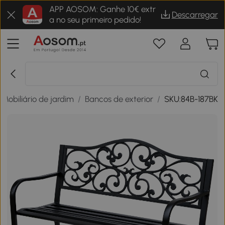
APP AOSOM: Ganhe 10€ extr
Descarregar
a no seu primeiro pedido!
Mobiliário de jardim
/
Bancos de exterior
/
SKU:84B-187BK