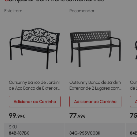
Este item
Recomendar
Outsunny Banco de Jardim
Outsunny Banco de Jardim
Out
de Aço Banco de Exterior
Exterior de 2 Lugares com
de 
com Encosto e Apoio para
Assento Ripado, Apoios de
ter
os Braços para Pátio
Braço e Estrutura de Aço
des
Adicionar ao Carrinho
Adicionar ao Carrinho
A
Varanda 127x60x89 cm
119x50x75 cm Preto
127
Preto
99
77
7
,99€
,99€
SKU
84B-187BK
84G-955V00BK
84