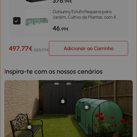
376
Trava Abrigo para Pátio Cinza
,99€
Outsunny Estufa Pequena para
Jardim, Cultivo de Plantas, com 4
Janelas Enroláveis, 400x100x80 cm,
46
Verde
,99€
497,77€
Adicionar ao Carrinho
523,97€
Inspira-te com os nossos cenários