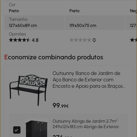
Cor
Preto
Preto
Ne
Tamanho
127x60x89 cm
119x50x75 cm
12
Opiniões
4.8
0
Economize combinando produtos
Outsunny Banco de Jardim de
Aço Banco de Exterior com
Encosto e Apoio para os Braços
para Pátio Varanda 127x60x89
cm Preto
99
,99€
Outsunny Abrigo de Jardim 2,7m²
249x121x183 cm Abrigo de Exterior
com Porta Dupla 2 Ventilaç4oes e