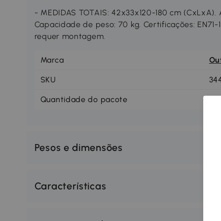
- MEDIDAS TOTAIS: 42x33x120-180 cm (CxLxA). 
Capacidade de peso: 70 kg. Certificações: EN71-1
requer montagem.
Marca
Ou
SKU
34
Quantidade do pacote
1
Pesos e dimensões
Características