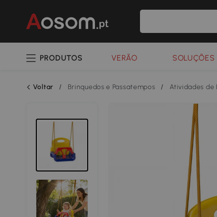
PRODUTOS
VERÃO
SOLUÇÕES 
Voltar
/
Brinquedos e Passatempos
/
Atividades de 