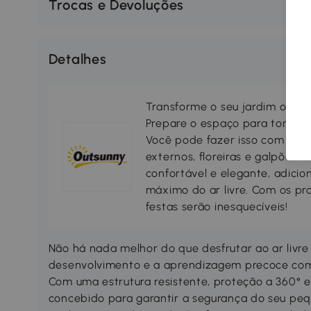
Trocas e Devoluções
Detalhes
Transforme o seu jardim ou te
Prepare o espaço para torná-lo
Você pode fazer isso com pérgu
externos, floreiras e galpões. 
confortável e elegante, adicio
máximo do ar livre. Com os pr
festas serão inesquecíveis!
Não há nada melhor do que desfrutar ao ar livre
desenvolvimento e a aprendizagem precoce com e
Com uma estrutura resistente, proteção a 360° e 
concebido para garantir a segurança do seu pe