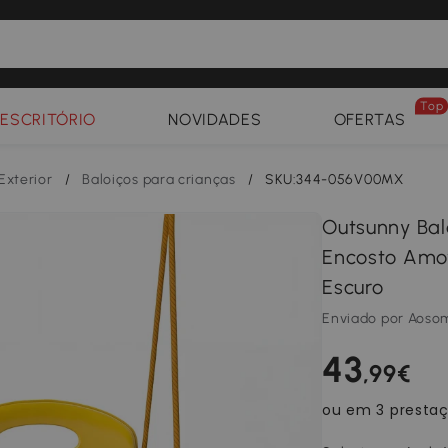
Top
ESCRITÓRIO
NOVIDADES
OFERTAS
Exterior
/
Baloiços para crianças
/
SKU:344-056V00MX
Outsunny Balo
Encosto Amov
Escuro
Enviado por Aoso
43
,99€