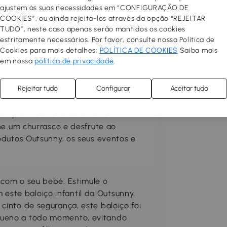
ajustem às suas necessidades em “CONFIGURAÇÃO DE
COOKIES”, ou ainda rejeitá-los através da opção “REJEITAR
TUDO”, neste caso apenas serão mantidos os cookies
estritamente necessários. Por favor, consulte nossa Política de
Cookies para mais detalhes:
POLÍTICA DE COOKIES
Saiba mais
em nossa
política de privacidade
.
rraço no seu espaço preferido.
Rejeitar tudo
Configurar
Aceitar tudo
 confortável, prático e acolhedor.
las, toldos, guarda-sóis, pisos
Compre mobiliário de exterior
ne um churrasco e desfrute ao
odutos Outsunny, os seus eventos e
 com o seu bebé. Estimule o
ste baloiço infantil da Outsunny.
cinto de segurança, este baloiço foi
queno a todo momento, evitando