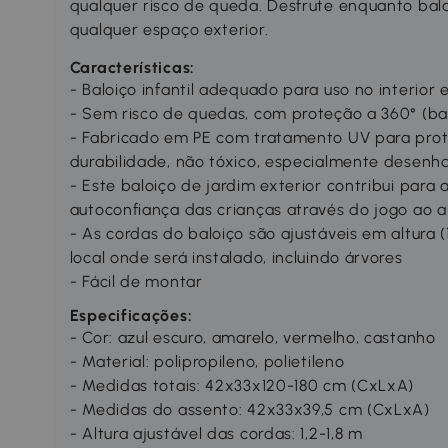
qualquer risco de queda. Desfrute enquanto balan
qualquer espaço exterior.
Características:
- Baloiço infantil adequado para uso no interior 
- Sem risco de quedas, com proteção a 360° (bar
- Fabricado em PE com tratamento UV para prot
durabilidade, não tóxico, especialmente desenh
- Este baloiço de jardim exterior contribui para
autoconfiança das crianças através do jogo ao ar
- As cordas do baloiço são ajustáveis em altura (
local onde será instalado, incluindo árvores
- Fácil de montar
Especificações:
- Cor: azul escuro, amarelo, vermelho, castanho
- Material: polipropileno, polietileno
- Medidas totais: 42x33x120-180 cm (CxLxA)
- Medidas do assento: 42x33x39,5 cm (CxLxA)
- Altura ajustável das cordas: 1,2-1,8 m