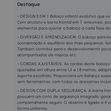
Destaque
- DESIGN 3 EM 1: Baloiço infantil evolutivo que 
Com encosto e barra frontal em T amovíveis, pode
elementos para ajustar o baloiço a cada fase d
- DIVERSÃO E APRENDIZAGEM: O baloiço para b
coordenação e equilíbrio dos mais pequenos, f
Também contribui para o desenvolvimento psicom
acompanhados de música, etc.
- CORDAS AJUSTÁVEIS: As cordas deste baloiço 
ajustadas em altura entre 1,2 e 1,8 metros, ada
suporte escolhido. Proporciona um balanço suav
sem ferramentas, com todos os acessórios incluído
- DESIGN COM DUPLA SEGURANÇA: A barra front
possuem um cinto de segurança integrado, garan
completamente seguro. O assento é ligado a 4 co
forma uniforme.