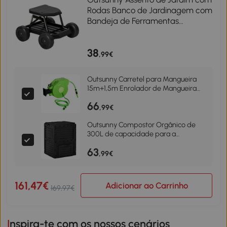
Rodas Banco de Jardinagem com
Bandeja de Ferramentas
Carrinho de Trabalho 50x49x32
cm Preto
38
,99€
Outsunny Carretel para Mangueira
15m+1,5m Enrolador de Mangueira
Montado na Parede 180º Giratório
66
47,5x15,5x35,5cm Verde
,99€
Outsunny Compostor Orgânico de
300L de capacidade para a
Produção de Fertilizante de Jardim
63
com 48 Respiradouros
,99€
60,5x60,5x81,5cm Preto
161,47€
Adicionar ao Carrinho
169,97€
Inspira-te com os nossos cenários