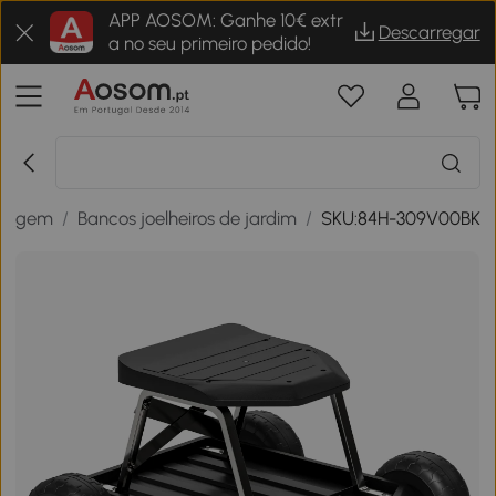
APP AOSOM: Ganhe 10€ extr
Descarregar
a no seu primeiro pedido!
inagem
/
Bancos joelheiros de jardim
/
SKU:84H-309V00BK