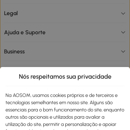
Legal
Ajuda e Suporte
Business
Informações de interesse
Nós respeitamos sua privacidade
Site
Na AOSOM, usamos cookies próprios e de terceiros e
tecnologias semelhantes em nosso site. Alguns são
Métodos de pagamento
essenciais para o bom funcionamento do site, enquanto
outros são opcionais e utilizados para avaliar a
utilização do site, permitir a personalização e apoiar