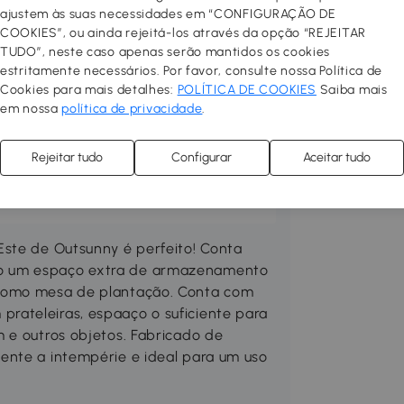
ajustem às suas necessidades em “CONFIGURAÇÃO DE
COOKIES”, ou ainda rejeitá-los através da opção “REJEITAR
TUDO”, neste caso apenas serão mantidos os cookies
rraço no seu espaço preferido.
estritamente necessários. Por favor, consulte nossa Política de
 confortável, prático e acolhedor.
Cookies para mais detalhes:
POLÍTICA DE COOKIES
Saiba mais
las, toldos, guarda-sóis, pisos
em nossa
política de privacidade
.
Compre mobiliário de exterior
ne um churrasco e desfrute ao
Rejeitar tudo
Configurar
Aceitar tudo
odutos Outsunny, os seus eventos e
Este de Outsunny é perfeito! Conta
o um espaço extra de armazenamento
 como mesa de plantação. Conta com
rateleiras, espaaço o suficiente para
 e outros objetos. Fabricado de
ente a intempérie e ideal para um uso