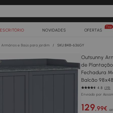
Top
ESCRITÓRIO
NOVIDADES
OFERTAS
Armários e Baús para jardim
/
SKU:84B-636GY
Outsunny Ar
de Plantação
Fechadura Ma
Balcão 98x4
4.8
(19)
Enviado por Aoso
129
,99€
13