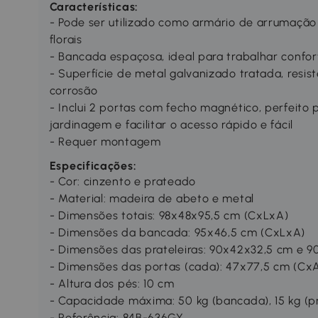
Características:
- Pode ser utilizado como armário de arrumação
florais
- Bancada espaçosa, ideal para trabalhar confo
- Superfície de metal galvanizado tratada, resis
corrosão
- Inclui 2 portas com fecho magnético, perfeito
jardinagem e facilitar o acesso rápido e fácil
- Requer montagem
Especificações:
- Cor: cinzento e prateado
- Material: madeira de abeto e metal
- Dimensões totais: 98x48x95,5 cm (CxLxA)
- Dimensões da bancada: 95x46,5 cm (CxLxA)
- Dimensões das prateleiras: 90x42x32,5 cm e 
- Dimensões das portas (cada): 47x77,5 cm (Cx
- Altura dos pés: 10 cm
- Capacidade máxima: 50 kg (bancada), 15 kg (pr
- Referência: 84B-636GY