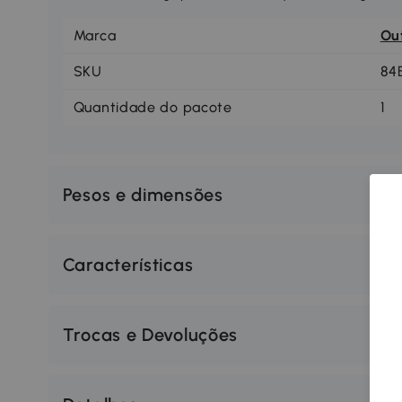
Marca
Ou
SKU
84
Quantidade do pacote
1
Pesos e dimensões
Características
Trocas e Devoluções