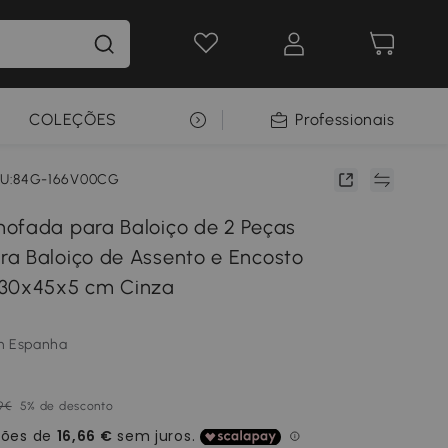
COLEÇÕES
SELEÇÃO PREMIUM
Professionais
U:84G-166V00CG
ofada para Baloiço de 2 Peças
a Baloiço de Assento e Encosto
130x45x5 cm Cinza
m Espanha
9€
5% de desconto