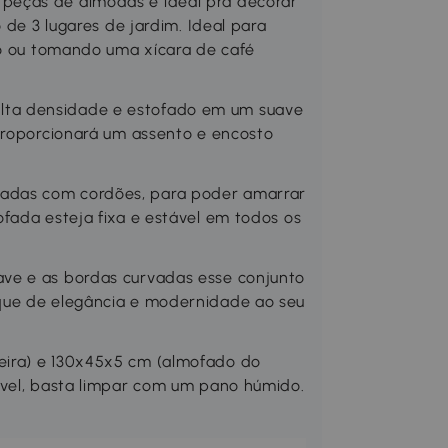
peças de almodas é ideal pra decorar
 de 3 lugares de jardim. Ideal para
ro ou tomando uma xícara de café
ta densidade e estofado em um suave
proporcionará um assento e encosto
adas com cordões, para poder amarrar
fada esteja fixa e estável em todos os
ve e as bordas curvadas esse conjunto
que de elegância e modernidade ao seu
eira) e 130x45x5 cm (almofado do
ável, basta limpar com um pano húmido.