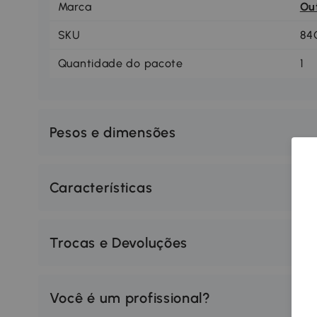
Marca
Ou
SKU
84
Quantidade do pacote
1
Pesos e dimensões
Características
Trocas e Devoluções
Você é um profissional?