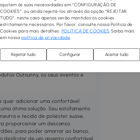
ajustem às suas necessidades em “CONFIGURAÇÃO DE
COOKIES”, ou ainda rejeitá-los através da opção “REJEITAR
TUDO”, neste caso apenas serão mantidos os cookies
estritamente necessários. Por favor, consulte nossa Política de
Cookies para mais detalhes:
POLÍTICA DE COOKIES
Saiba mais
rraço no seu espaço preferido.
em nossa
política de privacidade
.
 confortável, prático e acolhedor.
las, toldos, guarda-sóis, pisos
Rejeitar tudo
Configurar
Aceitar tudo
Compre mobiliário de exterior
ne um churrasco e desfrute ao
odutos Outsunny, os seus eventos e
e quer adicionar uma confortável
 uma ótima solução. Seu estofamento
eutra e tecido de poliéster suave,
ara proporcionar um descanso
rdões, para poder amarrar ao banco,
ra desfrutar de um assento confortável