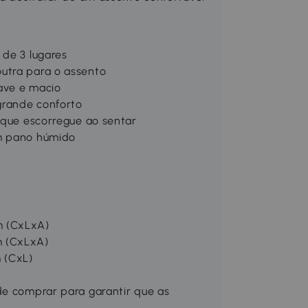
 de 3 lugares
utra para o assento
ave e macio
grande conforto
o que escorregue ao sentar
um pano húmido
m (CxLxA)
m (CxLxA)
 (CxL)
de comprar para garantir que as