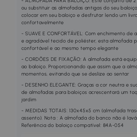
- ALMOFADA PARA BALOIÇO: Este conjunto de 2 
ou substituir as almofadas antigas do seu baloiço
colocar em seu baloiço e desfrutar lendo um liv
confortavelmente
- SUAVE E CONFORTÁVEL: Com enchimento de al
e agradável tecido de poliéster, esta almofada 
confortável e ao mesmo tempo elegante
- CORDÕES DE FIXAÇÃO: A almofada está equip
ao baloiço. Proporcionando que assim que a almo
momentos, evitando que se deslize ao sentar
- DESENHO ELEGANTE: Graças a cor neutra e sua
de almofadas para baloiços acrescentará um to
jardim
- MEDIDAS TOTAIS: 130x45x5 cm (almofada tras
assento). Nota : A almofada do banco não é lav
Referência do baloiço compatível: 84A-054