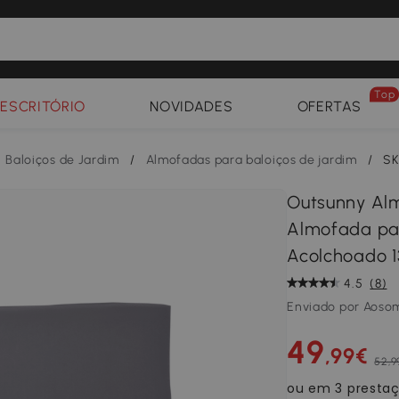
Top
ESCRITÓRIO
NOVIDADES
OFERTAS
Baloiços de Jardim
/
Almofadas para baloiços de jardim
/
SK
Outsunny Alm
Almofada par
Acolchoado 
4.5
(8)
Enviado por Aoso
49
,99€
52,9