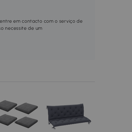
o
 entre em contacto com o serviço de
aso necessite de um
Outsunny Conjunto
Almofadas para
Espreguiçadeira 1
cm Almofada para
Adicionar ao Carr
Espreguiçadeira
Acolchoada para J
113
,99€
Pátio Cinza