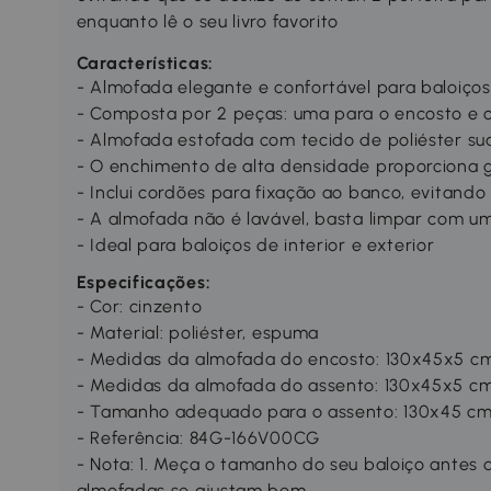
enquanto lê o seu livro favorito
Características:
- Almofada elegante e confortável para baloiços
- Composta por 2 peças: uma para o encosto e o
- Almofada estofada com tecido de poliéster su
- O enchimento de alta densidade proporciona 
- Inclui cordões para fixação ao banco, evitand
- A almofada não é lavável, basta limpar com 
- Ideal para baloiços de interior e exterior
Especificações:
- Cor: cinzento
- Material: poliéster, espuma
- Medidas da almofada do encosto: 130x45x5 c
- Medidas da almofada do assento: 130x45x5 c
- Tamanho adequado para o assento: 130x45 cm
- Referência: 84G-166V00CG
- Nota: 1. Meça o tamanho do seu baloiço antes 
almofadas se ajustam bem