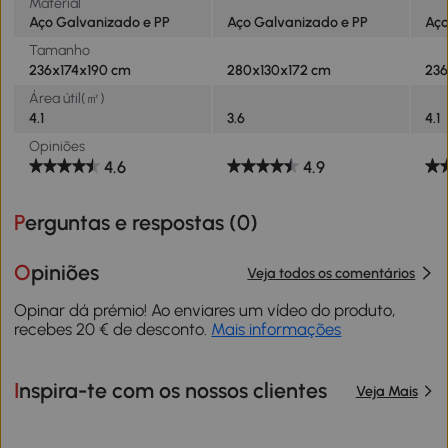
Material
Aço Galvanizado e PP
Aço Galvanizado e PP
Aço
Tamanho
236x174x190 cm
280x130x172 cm
236
Área útil(㎡)
4.1
3.6
4.1
Opiniões
4.6
4.9
Perguntas e respostas (
0
)
Opiniões
Veja todos os comentários
Opinar dá prémio! Ao enviares um vídeo do produto,
recebes 20 € de desconto.
Mais informações
Inspira-te com os nossos clientes
Veja Mais