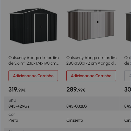
Outsunny Abrigo de Jardim
Outsunny Abrigo de Jardim
Out
de 3,6 m² 236x174x190 cm
280x130x172 cm Abrigo de
de 
para Armazenamento de
Exterior de Aço
pa
Ferramentas com Portas
Galvanizado com Porta
Fer
Adicionar ao Carrinho
Adicionar ao Carrinho
A
de Correr e 4 Janelas de
Corredeira e Ventilações
de 
Ventilação Cinza
Cinza
Ven
319
289
3
,99€
,99€
SKU
845-429GY
845-032LG
84
Cor
Preto
Cinzento
Cin