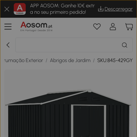
APP AOSOM: Ganhe 10€ extr
Descarregar
a no seu primeiro pedido!
Arrumação Exterior
/
Abrigos de Jardim
/
SKU:845-429GY