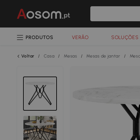
PRODUTOS
VERÃO
SOLUÇÕES 
Voltar
/
Casa
/
Mesas
/
Mesas de jantar
/
Mesa