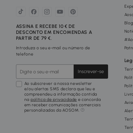
Exp
Aos
Blo
ASSINA E RECEBE 10 € DE
Notí
DESCONTO EM ENCOMENDAS A
PARTIR DE 79 €.
#Ao
Introduza o seu e-mail ou número de
Patr
telefone
Leg
Ter
Inscrever-se
Polí
Ao subscrever a nossa newsletter
Polí
e/ou alertas SMS declara que leu e
compreendeu a informação contida
Livr
na
política de privacidade
e concorda
Avis
em receber comunicações comerciais
personalizadas da AOSOM.
Aler
Ter
Ter