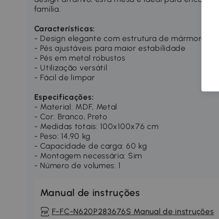
família.
Características:
- Design elegante com estrutura de mármore
- Pés ajustáveis para maior estabilidade
- Pés em metal robustos
- Utilização versátil
- Fácil de limpar
Especificações:
- Material: MDF, Metal
- Cor: Branco, Preto
- Medidas totais: 100x100x76 cm
- Peso: 14,90 kg
- Capacidade de carga: 60 kg
- Montagem necessária: Sim
- Número de volumes: 1
Manual de instruções
F-FC-N620P283676S Manual de instruções