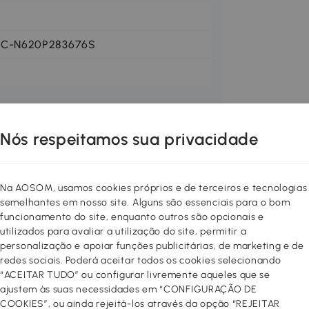
FC-N620P283676S
Nós respeitamos sua privacidade
Na AOSOM, usamos cookies próprios e de terceiros e tecnologias
semelhantes em nosso site. Alguns são essenciais para o bom
funcionamento do site, enquanto outros são opcionais e
e 100 cm e uma altura de 76 cm é o
utilizados para avaliar a utilização do site, permitir a
 ou sala de estar. O tampo da mesa em
personalização e apoiar funções publicitárias, de marketing e de
gante e moderno, enquanto os pés
redes sociais. Poderá aceitar todos os cookies selecionando
e durabilidade. Graças aos pés
“ACEITAR TUDO” ou configurar livremente aqueles que se
 diferentes alturas do chão e oferece
ajustem às suas necessidades em “CONFIGURAÇÃO DE
vel. Com a sua construção robusta e
COOKIES”, ou ainda rejeitá-los através da opção “REJEITAR
s sociais ou jantares acolhedores em