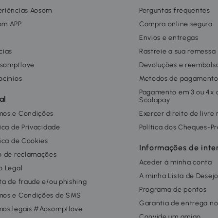
eriências Aosom
Perguntas frequentes
om APP
Compra online segura
g
Envios e entregas
cias
Rastreie a sua remessa
somptlove
Devoluções e reembols
ocinios
Metodos de pagament
Pagamento em 3 ou 4x
al
Scalapay
mos e Condições
Exercer direito de livre
tica de Privacidade
Política dos Cheques-P
tica de Cookies
Informações de inte
o de reclamações
Aceder à minha conta
o Legal
A minha Lista de Desej
ta de fraude e/ou phishing
Programa de pontos
mos e Condições de SMS
Garantia de entrega no
mos legais #Aosomptlove
Convide um amigo