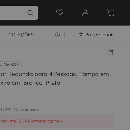
COLEÇÕES
SELEÇÃO PREMIUM
Professionais
o: Até -20%
tar Redonda para 4 Pessoas, Tampo em
x76 cm, Branco+Preto
49,99€
5% de desconto
erão: Até -20% Comprar agora >