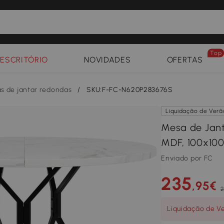
Top
ESCRITÓRIO
NOVIDADES
OFERTAS
s de jantar redondas
/
SKU:F-FC-N620P283676S
Liquidação de Verã
Mesa de Jan
MDF, 100x100
Enviado por FC
235
,95€
2
Liquidação de V