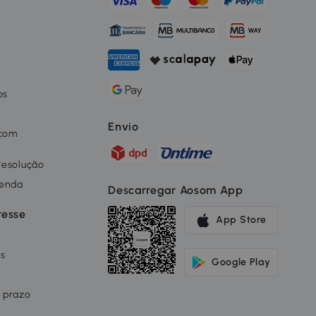
os
o
Envio
 com
 resolução
renda
Descarregar Aosom App
resse
App Store
os
Google Play
 prazo