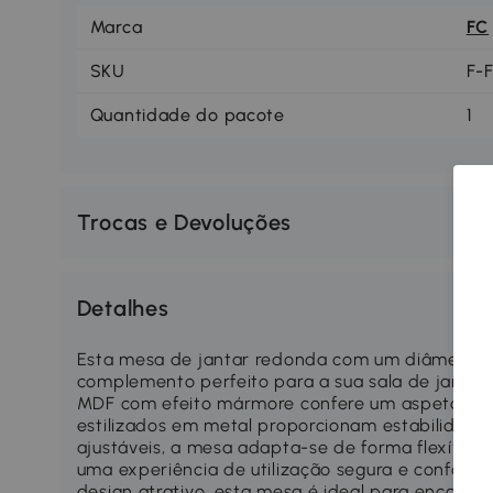
Marca
FC
SKU
F-
Quantidade do pacote
1
Trocas e Devoluções
Detalhes
Esta mesa de jantar redonda com um diâmetro d
complemento perfeito para a sua sala de jantar
MDF com efeito mármore confere um aspeto ele
estilizados em metal proporcionam estabilidade 
ajustáveis, a mesa adapta-se de forma flexível a
uma experiência de utilização segura e confortá
design atrativo, esta mesa é ideal para encontro