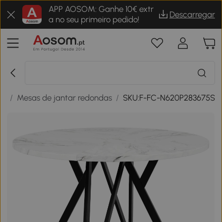
APP AOSOM: Ganhe 10€ extr
Descarregar
a no seu primeiro pedido!
ar
/
Mesas de jantar redondas
/
SKU:F-FC-N620P283675S