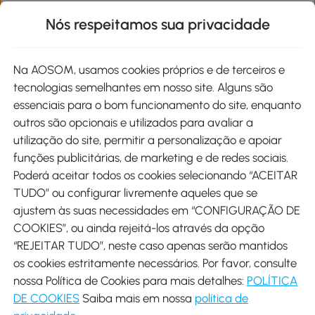
Informações de interesse
Nós respeitamos sua privacidade
Site
Na AOSOM, usamos cookies próprios e de terceiros e
tecnologias semelhantes em nosso site. Alguns são
Métodos de pagamento
essenciais para o bom funcionamento do site, enquanto
outros são opcionais e utilizados para avaliar a
utilização do site, permitir a personalização e apoiar
funções publicitárias, de marketing e de redes sociais.
Poderá aceitar todos os cookies selecionando “ACEITAR
Envio
TUDO” ou configurar livremente aqueles que se
ajustem às suas necessidades em “CONFIGURAÇÃO DE
COOKIES”, ou ainda rejeitá-los através da opção
“REJEITAR TUDO”, neste caso apenas serão mantidos
os cookies estritamente necessários. Por favor, consulte
Descarregar Aosom App
nossa Política de Cookies para mais detalhes:
POLÍTICA
DE COOKIES
Saiba mais em nossa
política de
Google Play