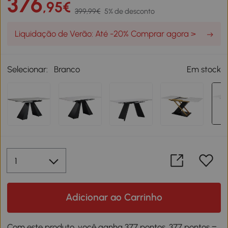
376
,95€
399,99€
5% de desconto
Liquidação de Verão: Até -20% Comprar agora >
Selecionar:
Branco
Em stock
Adicionar ao Carrinho
Com este produto, você ganha 377 pontos. 377 pontos =