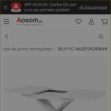
APP AOSOM: Ganhe 10€ extr
Descarregar
a no seu primeiro pedido!
Mesas de jantar retangulares
/
SKU:F-FC-N620P24218384W