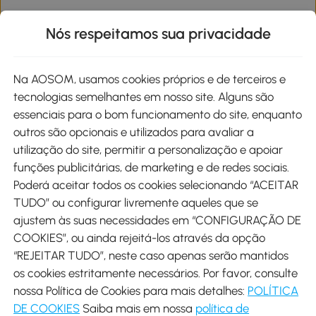
Informações de interesse
Nós respeitamos sua privacidade
Site
Na AOSOM, usamos cookies próprios e de terceiros e
tecnologias semelhantes em nosso site. Alguns são
Métodos de pagamento
essenciais para o bom funcionamento do site, enquanto
outros são opcionais e utilizados para avaliar a
utilização do site, permitir a personalização e apoiar
funções publicitárias, de marketing e de redes sociais.
Poderá aceitar todos os cookies selecionando “ACEITAR
Envio
TUDO” ou configurar livremente aqueles que se
ajustem às suas necessidades em “CONFIGURAÇÃO DE
COOKIES”, ou ainda rejeitá-los através da opção
“REJEITAR TUDO”, neste caso apenas serão mantidos
os cookies estritamente necessários. Por favor, consulte
Descarregar Aosom App
nossa Política de Cookies para mais detalhes:
POLÍTICA
DE COOKIES
Saiba mais em nossa
política de
Google Play