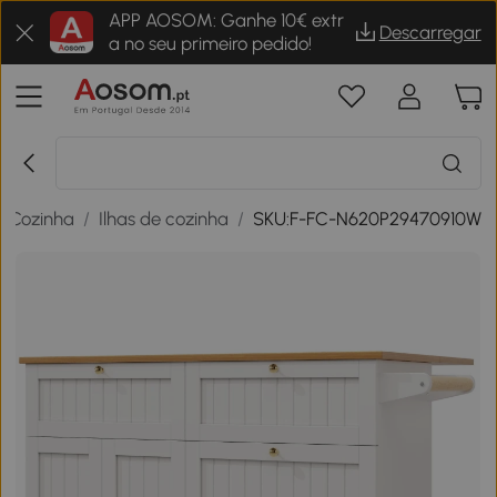
APP AOSOM: Ganhe 10€ extr
Descarregar
a no seu primeiro pedido!
/
Cozinha
/
Ilhas de cozinha
/
SKU:F-FC-N620P29470910W